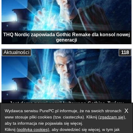
THQ Nordic zapowiada Gothic Remake dla konsol nowej
generacji
Aktualności
118
Jest demo nowej wersji kultowego Gothica. Twórcy
proszą o opinię
X
Wydawca serwisu PurePC.pl informuje, że na swoich stronach
www stosuje pliki cookies (tzw. ciasteczka). Kliknij
(zgadzam się)
,
aby ta informacja nie pojawiała się więcej.
Przełącz na wersję klasyczną strony
Kliknij
(polityka cookies)
, aby dowiedzieć się więcej, w tym jak