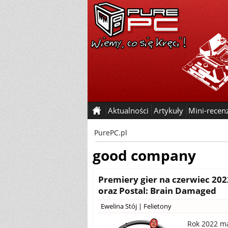
Aktualności
Artykuły
Mini-recen
PurePC.pl
good company
Premiery gier na czerwiec 202
oraz Postal: Brain Damaged
Ewelina Stój
|
Felietony
Rok 2022 ma