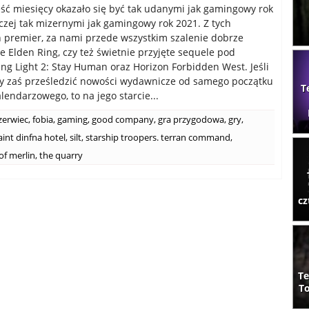
ść miesięcy okazało się być tak udanymi jak gamingowy rok
aczej tak mizernymi jak gamingowy rok 2021. Z tych
 premier, za nami przede wszystkim szalenie dobrze
e Elden Ring, czy też świetnie przyjęte sequele pod
ing Light 2: Stay Human oraz Horizon Forbidden West. Jeśli
y zaś prześledzić nowości wydawnicze od samego początku
T
lendarzowego, to na jego starcie...
zerwiec
,
fobia
,
gaming
,
good company
,
gra przygodowa
,
gry
,
aint dinfna hotel
,
silt
,
starship troopers. terran command
,
of merlin
,
the quarry
cz
Te
To