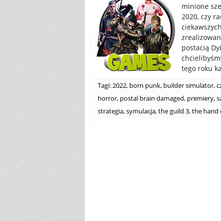
minione sze
2020, czy r
ciekawszych
zrealizowan
postacią Dy
chcielibyśm
tego roku ka
Tagi:
2022
,
born punk
,
builder simulator
,
c
horror
,
postal brain damaged
,
premiery
,
s
strategia
,
symulacja
,
the guild 3
,
the hand 