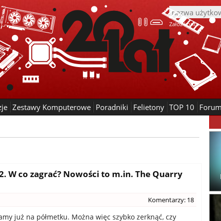
Załóż konto
zje
Zestawy Komputerowe
Poradniki
Felietony
TOP 10
Foru
2. W co zagrać? Nowości to m.in. The Quarry
Komentarzy: 18
my już na półmetku. Można więc szybko zerknąć, czy