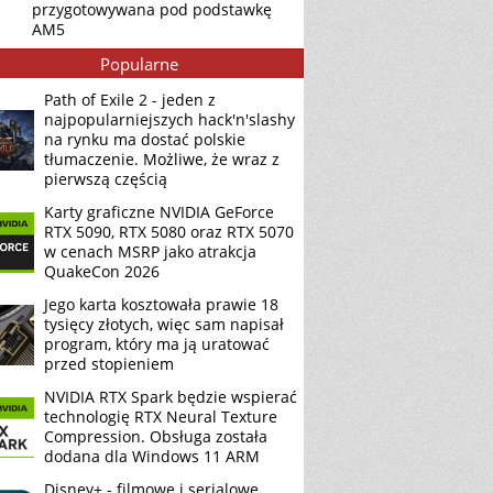
przygotowywana pod podstawkę
AM5
Popularne
Path of Exile 2 - jeden z
najpopularniejszych hack'n'slashy
na rynku ma dostać polskie
tłumaczenie. Możliwe, że wraz z
pierwszą częścią
Karty graficzne NVIDIA GeForce
RTX 5090, RTX 5080 oraz RTX 5070
w cenach MSRP jako atrakcja
QuakeCon 2026
Jego karta kosztowała prawie 18
tysięcy złotych, więc sam napisał
program, który ma ją uratować
przed stopieniem
NVIDIA RTX Spark będzie wspierać
technologię RTX Neural Texture
Compression. Obsługa została
dodana dla Windows 11 ARM
Disney+ - filmowe i serialowe