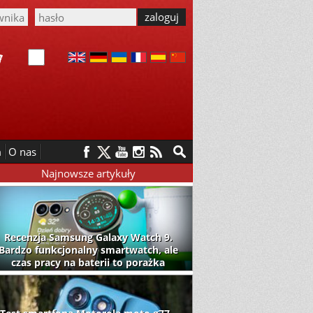
m
O nas
Najnowsze artykuły
Recenzja Samsung Galaxy Watch 9.
Bardzo funkcjonalny smartwatch, ale
czas pracy na baterii to porażka