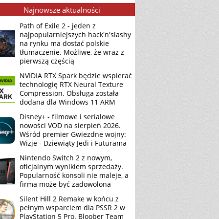
Najnowsze aktualności
Path of Exile 2 - jeden z
najpopularniejszych hack'n'slashy
na rynku ma dostać polskie
tłumaczenie. Możliwe, że wraz z
pierwszą częścią
NVIDIA RTX Spark będzie wspierać
technologię RTX Neural Texture
Compression. Obsługa została
dodana dla Windows 11 ARM
Disney+ - filmowe i serialowe
nowości VOD na sierpień 2026.
Wśród premier Gwiezdne wojny:
Wizje - Dziewiąty Jedi i Futurama
Nintendo Switch 2 z nowym,
oficjalnym wynikiem sprzedaży.
Popularność konsoli nie maleje, a
firma może być zadowolona
Silent Hill 2 Remake w końcu z
pełnym wsparciem dla PSSR 2 w
PlayStation 5 Pro. Bloober Team