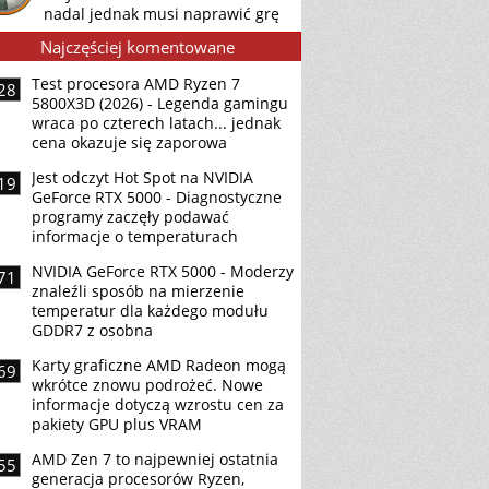
nadal jednak musi naprawić grę
Najczęściej komentowane
Test procesora AMD Ryzen 7
28
5800X3D (2026) - Legenda gamingu
wraca po czterech latach... jednak
cena okazuje się zaporowa
Jest odczyt Hot Spot na NVIDIA
19
GeForce RTX 5000 - Diagnostyczne
programy zaczęły podawać
informacje o temperaturach
NVIDIA GeForce RTX 5000 - Moderzy
71
znaleźli sposób na mierzenie
temperatur dla każdego modułu
GDDR7 z osobna
Karty graficzne AMD Radeon mogą
69
wkrótce znowu podrożeć. Nowe
informacje dotyczą wzrostu cen za
pakiety GPU plus VRAM
AMD Zen 7 to najpewniej ostatnia
55
generacja procesorów Ryzen,