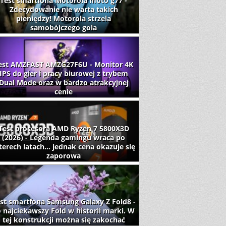
Test smartfona Motorola moto g77 -
Zdecydowanie nie warta takich
pieniędzy! Motorola strzela
samobójczego gola
est AMZFAST AMZG27F6U - Monitor 4K
IPS do gier i pracy biurowej z trybem
Dual Mode oraz w bardzo atrakcyjnej
cenie
Test procesora AMD Ryzen 7 5800X3D
(2026) - Legenda gamingu wraca po
terech latach... jednak cena okazuje się
zaporowa
st smartfona Samsung Galaxy Z Fold8 -
 najciekawszy Fold w historii marki. W
tej konstrukcji można się zakochać