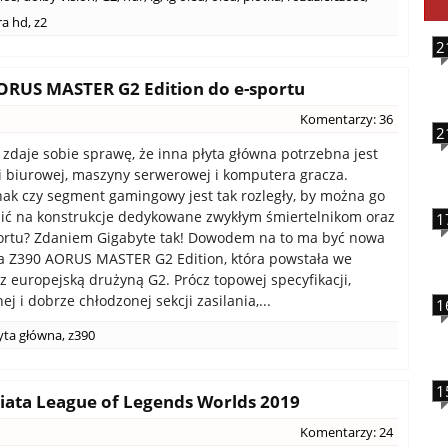
ra hd
,
z2
2
ORUS MASTER G2 Edition do e-sportu
Komentarzy: 36
2
 zdaje sobie sprawę, że inna płyta główna potrzebna jest
i biurowej, maszyny serwerowej i komputera gracza.
nak czy segment gamingowy jest tak rozległy, by można go
lić na konstrukcje dedykowane zwykłym śmiertelnikom oraz
1
ortu? Zdaniem Gigabyte tak! Dowodem na to ma być nowa
a Z390 AORUS MASTER G2 Edition, która powstała we
z europejską drużyną G2. Prócz topowej specyfikacji,
 i dobrze chłodzonej sekcji zasilania,...
1
yta główna
,
z390
1
iata League of Legends Worlds 2019
Komentarzy: 24