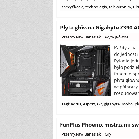
specyfikacja
,
technologia
,
telewizor
,
tv
,
ult
Płyta główna Gigabyte Z390 A
Przemysław Banasiak
|
Płyty główne
Każdy z nas
do jednostk
Pytanie jed
było podzie
fanom e-sp
płyta główn
współpracy 
rozbudowanej
Tagi:
aorus
,
esport
,
G2
,
gigabyte
,
mobo
,
pł
FunPlus Phoenix mistrzami św
Przemysław Banasiak
|
Gry