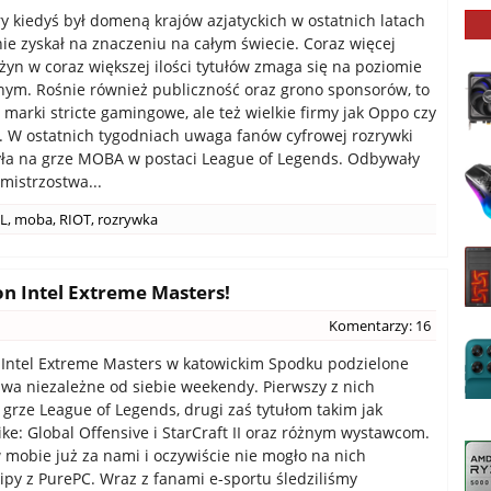
óry kiedyś był domeną krajów azjatyckich w ostatnich latach
e zyskał na znaczeniu na całym świecie. Coraz więcej
użyn w coraz większej ilości tytułów zmaga się na poziomie
nym. Rośnie również publiczność oraz grono sponsorów, to
o marki stricte gamingowe, ale też wielkie firmy jak Oppo czy
 W ostatnich tygodniach uwaga fanów cyfrowej rozrywki
ła na grze MOBA w postaci League of Legends. Odbywały
mistrzostwa...
L
,
moba
,
RIOT
,
rozrywka
n Intel Extreme Masters!
Komentarzy: 16
Intel Extreme Masters w katowickim Spodku podzielone
dwa niezależne od siebie weekendy. Pierwszy z nich
grze League of Legends, drugi zaś tytułom takim jak
ike: Global Offensive i StarCraft II oraz różnym wystawcom.
mobie już za nami i oczywiście nie mogło na nich
ipy z PurePC. Wraz z fanami e-sportu śledziliśmy