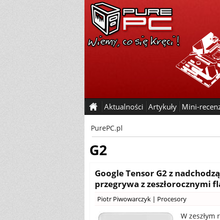
Aktualności
Artykuły
Mini-recen
PurePC.pl
G2
Google Tensor G2 z nadchodząc
przegrywa z zeszłorocznymi 
Piotr Piwowarczyk
|
Procesory
W zeszłym r