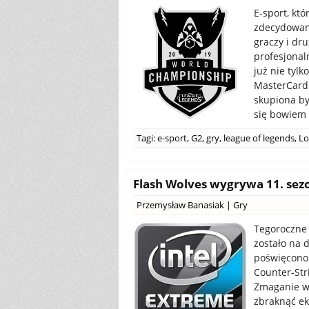
E-sport, kt
zdecydowani
graczy i dr
profesjonal
już nie tylk
MasterCard.
skupiona by
się bowiem 
Tagi:
e-sport
,
G2
,
gry
,
league of legends
,
Lo
Flash Wolves wygrywa 11. sezo
Przemysław Banasiak
|
Gry
Tegoroczne 
zostało na 
poświęcono 
Counter-Str
Zmaganie w 
zbraknąć ek