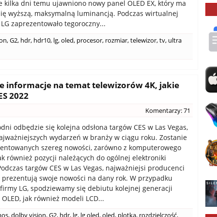
e kilka dni temu ujawniono nowy panel OLED EX, który ma
ię wyższą, maksymalną luminancją. Podczas wirtualnej
, LG zaprezentowało tegoroczny...
ion
,
G2
,
hdr
,
hdr10
,
lg
,
oled
,
procesor
,
rozmiar
,
telewizor
,
tv
,
ultra
e informacje na temat telewizorów 4K, jakie
ES 2022
Komentarzy: 71
godni odbędzie się kolejna odsłona targów CES w Las Vegas,
ajważniejszych wydarzeń w branży w ciągu roku. Zostanie
ezentowanych szereg nowości, zarówno z komputerowego
k również pozycji należących do ogólnej elektroniki
Podczas targów CES w Las Vegas, najważniejsi producenci
 prezentują swoje nowości na dany rok. W przypadku
 firmy LG, spodziewamy się debiutu kolejnej generacji
 OLED, jak również modeli LCD...
mos
,
dolby vision
,
G2
,
hdr
,
lg
,
lg oled
,
oled
,
plotka
,
rozdzielczość
,