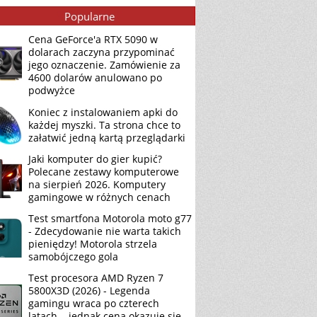
Popularne
Cena GeForce'a RTX 5090 w
dolarach zaczyna przypominać
jego oznaczenie. Zamówienie za
4600 dolarów anulowano po
podwyżce
Koniec z instalowaniem apki do
każdej myszki. Ta strona chce to
załatwić jedną kartą przeglądarki
Jaki komputer do gier kupić?
Polecane zestawy komputerowe
na sierpień 2026. Komputery
gamingowe w różnych cenach
Test smartfona Motorola moto g77
- Zdecydowanie nie warta takich
pieniędzy! Motorola strzela
samobójczego gola
Test procesora AMD Ryzen 7
5800X3D (2026) - Legenda
gamingu wraca po czterech
latach... jednak cena okazuje się