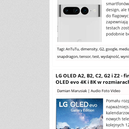
smartfonów 
design, ale
do flagowy
zapewniają 
testach zos
podobnie b
Tagi:
AnTuTu
,
dimensity
,
G2
,
google
,
media
snapdragon
,
tensor
,
test
,
wydajność
,
wyni
LG OLED A2, B2, C2, G2 i Z2 -
OLED evo 4K i 8K w rozmiarach
Damian Marusiak
|
Audio Foto Video
Pomału rozp
najważniejs
kalendarzow
nowych tele
kolejnych 1