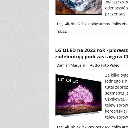
zwłaszcza ż
odznaczać s
prezentacji
Tagi:
4k
,
8k
,
a2
,
b2
,
dolby atmos
,
dolby vis
hd
,
z2
LG OLED na 2022 rok - pierwsz
zadebiutują podczas targów C
Damian Marusiak
|
Audio Foto Video
Za kilka ty
jednego z n
tutaj zapr
segmentu ja
użytkowej. 
telewizorów
koreańskiej
telewizorów
Tagi:
4k
,
8k
,
a2
,
b2
,
ces
,
ces 2022
,
dolby at