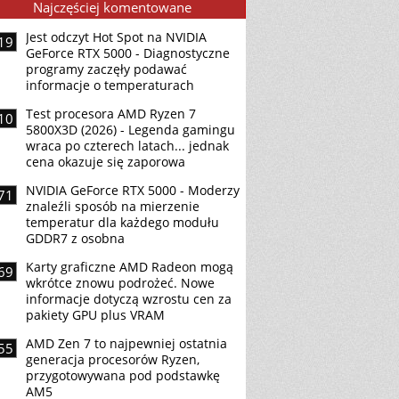
Najczęściej komentowane
Jest odczyt Hot Spot na NVIDIA
19
GeForce RTX 5000 - Diagnostyczne
programy zaczęły podawać
informacje o temperaturach
Test procesora AMD Ryzen 7
10
5800X3D (2026) - Legenda gamingu
wraca po czterech latach... jednak
cena okazuje się zaporowa
NVIDIA GeForce RTX 5000 - Moderzy
71
znaleźli sposób na mierzenie
temperatur dla każdego modułu
GDDR7 z osobna
Karty graficzne AMD Radeon mogą
69
wkrótce znowu podrożeć. Nowe
informacje dotyczą wzrostu cen za
pakiety GPU plus VRAM
AMD Zen 7 to najpewniej ostatnia
55
generacja procesorów Ryzen,
przygotowywana pod podstawkę
AM5