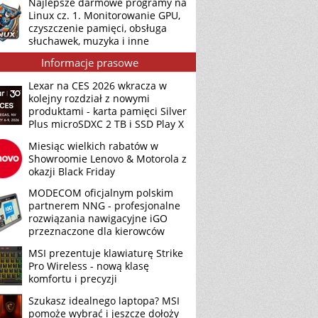
Najlepsze darmowe programy na
Linux cz. 1. Monitorowanie GPU,
czyszczenie pamięci, obsługa
słuchawek, muzyka i inne
Informacje prasowe
Lexar na CES 2026 wkracza w
kolejny rozdział z nowymi
produktami - karta pamięci Silver
Plus microSDXC 2 TB i SSD Play X
Miesiąc wielkich rabatów w
Showroomie Lenovo & Motorola z
okazji Black Friday
MODECOM oficjalnym polskim
partnerem NNG - profesjonalne
rozwiązania nawigacyjne iGO
przeznaczone dla kierowców
MSI prezentuje klawiaturę Strike
Pro Wireless - nową klasę
komfortu i precyzji
Szukasz idealnego laptopa? MSI
pomoże wybrać i jeszcze dołoży