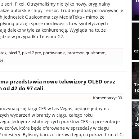
T
z serii Pixel. Otrzymaliśmy nie tylko nowy, oryginalny
 także autorskie chipy Tensor. Trudno jednak porównywać je
ch jednostek Qualcomma czy MediaTeka - mimo, że
płynną pracę i spore możliwości, to w syntetycznych
tają daleko w tyle za konkurencją. Wygląda na to, że
ędzie w przypadku Tensora G2.
cz
tek
,
pixel 7
,
pixel 7 pro
,
porównanie
,
procesor
,
qualcomm
,
ki
 firma przedstawia nowe telewizory OLED oraz
Te
 od 42 do 97 cali
To
Komentarzy: 30
oczynają się targi CES w Las Vegas, będące jednym z
zych wydarzeń w branży w ciągu całego roku
J
ego. Jednym z istotniejszych punktów CES są prezentacje
z
wizorów, które będą oferowane w sprzedaży w ciągu
2 miesięcy. Byliśmy bardzo ciekawi tego, co pokaże firma LG,