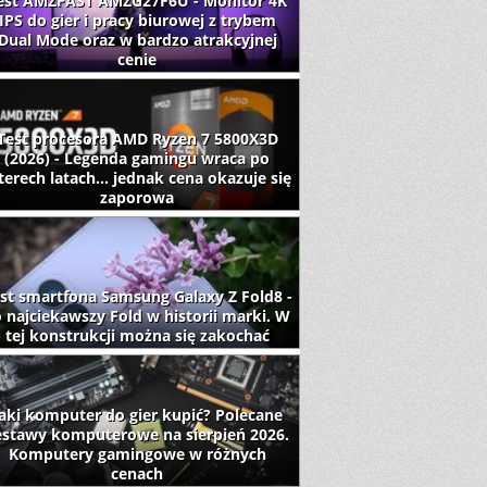
est AMZFAST AMZG27F6U - Monitor 4K
IPS do gier i pracy biurowej z trybem
Dual Mode oraz w bardzo atrakcyjnej
cenie
Test procesora AMD Ryzen 7 5800X3D
(2026) - Legenda gamingu wraca po
terech latach... jednak cena okazuje się
zaporowa
st smartfona Samsung Galaxy Z Fold8 -
 najciekawszy Fold w historii marki. W
tej konstrukcji można się zakochać
aki komputer do gier kupić? Polecane
estawy komputerowe na sierpień 2026.
Komputery gamingowe w różnych
cenach