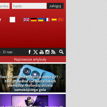
m
O nas
Najnowsze artykuły
Test smartfona Motorola moto g77 -
Zdecydowanie nie warta takich
pieniędzy! Motorola strzela
samobójczego gola