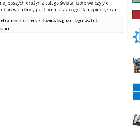
najlepszych drużyn z całego świata, które walczyły o
ytuł potwierdzony pucharem oraz nagrodami pieniężnymi....
tel extreme masters
,
katowice
,
league of legends
,
LoL
,
gania