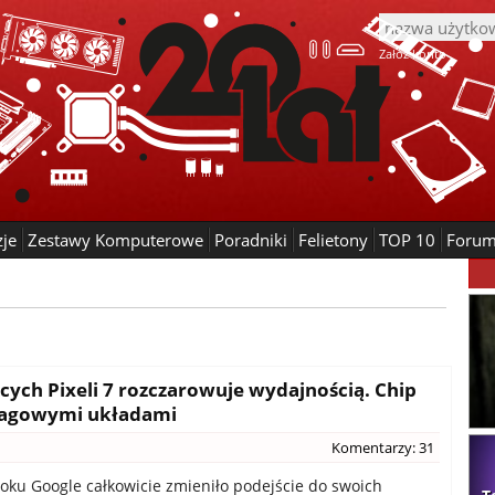
Załóż konto
zje
Zestawy Komputerowe
Poradniki
Felietony
TOP 10
Foru
ych Pixeli 7 rozczarowuje wydajnością. Chip
flagowymi układami
Komentarzy: 31
oku Google całkowicie zmieniło podejście do swoich