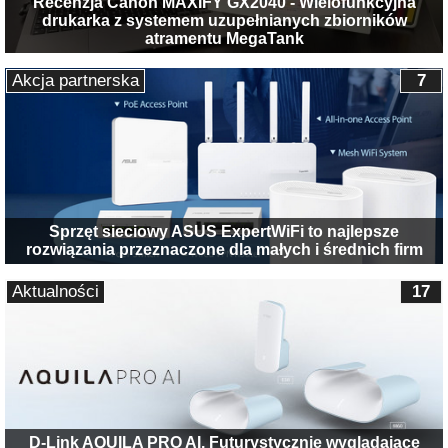
Recenzja Canon MAXIFY GX2040 - Wielofunkcyjna
drukarka z systemem uzupełnianych zbiorników
atramentu MegaTank
Akcja partnerska
7
Sprzęt sieciowy ASUS ExpertWiFi to najlepsze
rozwiązania przeznaczone dla małych i średnich firm
Aktualności
17
D-Link AQUILA PRO AI. Futurystycznie wyglądające