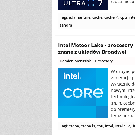
rzuca nieco
Tagi:
adamantine
,
cache
,
cache l4
,
cpu
,
inte
sandra
Intel Meteor Lake - procesory
znane z układów Broadwell
Damian Marusiak
|
Procesory
W drugiej p
generację p
wyłącznie d
nowymi rdze
technologic
(m.in, osob
do premiery
teraz pozna
Tagi:
cache
,
cache l4
,
cpu
,
intel
,
intel 4
,
l4
,
l