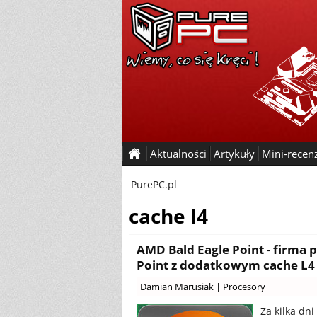
Aktualności
Artykuły
Mini-recen
PurePC.pl
cache l4
AMD Bald Eagle Point - firma
Point z dodatkowym cache L4
Damian Marusiak
|
Procesory
Za kilka dn