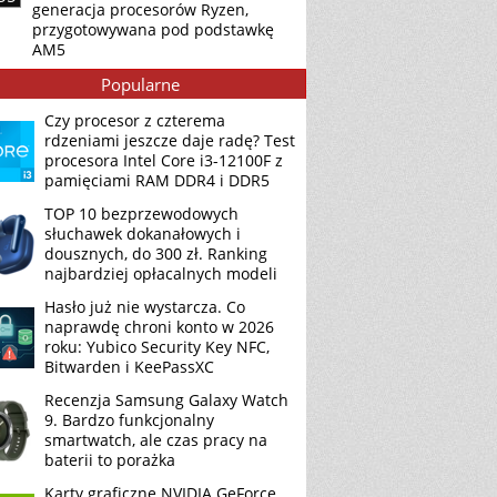
generacja procesorów Ryzen,
przygotowywana pod podstawkę
AM5
Popularne
Czy procesor z czterema
rdzeniami jeszcze daje radę? Test
procesora Intel Core i3-12100F z
pamięciami RAM DDR4 i DDR5
TOP 10 bezprzewodowych
słuchawek dokanałowych i
dousznych, do 300 zł. Ranking
najbardziej opłacalnych modeli
Hasło już nie wystarcza. Co
naprawdę chroni konto w 2026
roku: Yubico Security Key NFC,
Bitwarden i KeePassXC
Recenzja Samsung Galaxy Watch
9. Bardzo funkcjonalny
smartwatch, ale czas pracy na
baterii to porażka
Karty graficzne NVIDIA GeForce