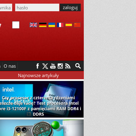
m
O nas
Najnowsze artykuły
Czy procesor z czterema rdzeniami
jeszcze daje radę? Test procesora Intel
ore i3-12100F z pamięciami RAM DDR4 i
DDR5