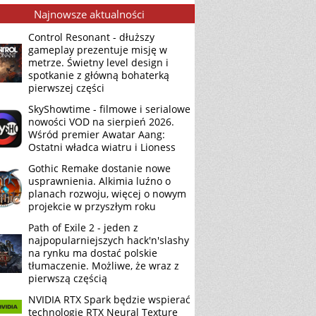
Najnowsze aktualności
Control Resonant - dłuższy
gameplay prezentuje misję w
metrze. Świetny level design i
spotkanie z główną bohaterką
pierwszej części
SkyShowtime - filmowe i serialowe
nowości VOD na sierpień 2026.
Wśród premier Awatar Aang:
Ostatni władca wiatru i Lioness
Gothic Remake dostanie nowe
usprawnienia. Alkimia luźno o
planach rozwoju, więcej o nowym
projekcie w przyszłym roku
Path of Exile 2 - jeden z
najpopularniejszych hack'n'slashy
na rynku ma dostać polskie
tłumaczenie. Możliwe, że wraz z
pierwszą częścią
NVIDIA RTX Spark będzie wspierać
technologię RTX Neural Texture