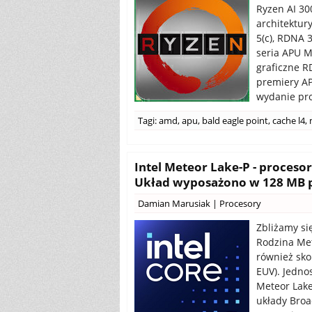
Ryzen AI 30
architektur
5(c), RDNA 
seria APU M
graficzne R
premiery AP
wydanie pro
Tagi:
amd
,
apu
,
bald eagle point
,
cache l4
,
Intel Meteor Lake-P - procesor 
Układ wyposażono w 128 MB p
Damian Marusiak
|
Procesory
Zbliżamy si
Rodzina Met
również sko
EUV). Jedno
Meteor Lake
układy Broa