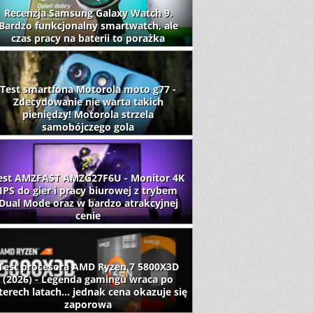
Recenzja Samsung Galaxy Watch 9.
Bardzo funkcjonalny smartwatch, ale
czas pracy na baterii to porażka
Test smartfona Motorola moto g77 -
Zdecydowanie nie warta takich
pieniędzy! Motorola strzela
samobójczego gola
est AMZFAST AMZG27F6U - Monitor 4K
IPS do gier i pracy biurowej z trybem
Dual Mode oraz w bardzo atrakcyjnej
cenie
Test procesora AMD Ryzen 7 5800X3D
(2026) - Legenda gamingu wraca po
terech latach... jednak cena okazuje się
zaporowa