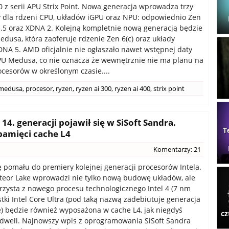
0 z serii APU Strix Point. Nowa generacja wprowadza trzy
y dla rdzeni CPU, układów iGPU oraz NPU: odpowiednio Zen
3.5 oraz XDNA 2. Kolejną kompletnie nową generacją będzie
edusa, która zaoferuje rdzenie Zen 6(c) oraz układy
DNA 5. AMD oficjalnie nie ogłaszało nawet wstępnej daty
U Medusa, co nie oznacza że wewnętrznie nie ma planu na
cesorów w określonym czasie....
medusa
,
procesor
,
ryzen
,
ryzen ai 300
,
ryzen ai 400
,
strix point
14. generacji pojawił się w SiSoft Sandra.
T
amięci cache L4
Komentarzy: 21
ę pomału do premiery kolejnej generacji procesorów Intela.
eor Lake wprowadzi nie tylko nową budowę układów, ale
rzysta z nowego procesu technologicznego Intel 4 (7 nm
stki Intel Core Ultra (pod taką nazwą zadebiutuje generacja
) będzie również wyposażona w cache L4, jak niegdyś
cz
dwell. Najnowszy wpis z oprogramowania SiSoft Sandra