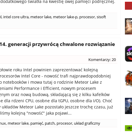
 dodatkowego światła na kwestię owej pamięci podręcznej.
l
,
intel core ultra
,
meteor lake
,
meteor lake-p
,
procesor
,
sisoft
 14. generacji przywrócą chwalone rozwiązanie
Komentarzy: 20
ołowie roku Intel powinien zaprezentować kolejną
rocesorów Intel Core - nowość trafi najprawdopodobniej
o notebooków i mowa tutaj o rodzinie Meteor Lake z
niami Performance i Efficient, nowym procesem
znym oraz nową budową, składającą się z kilku kafelków
ne dla rdzeni CPU, osobne dla tGPU, osobne dla I/O). Choć
 układów Meteor Lake pozostało jeszcze trochę czasu, już
liśmy kolejną "nowość" jaka pojawi...
inux
,
meteor lake
,
pamięć
,
patch
,
procesor
,
układ graficzny