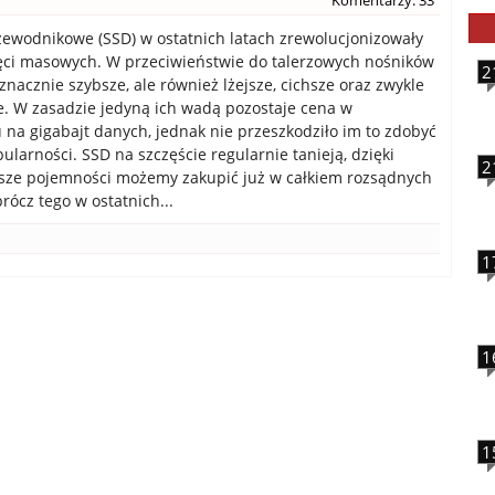
Komentarzy: 33
zewodnikowe (SSD) w ostatnich latach zrewolucjonizowały
ęci masowych. W przeciwieństwie do talerzowych nośników
2
 znacznie szybsze, ale również lżejsze, cichsze oraz zwykle
e. W zasadzie jedyną ich wadą pozostaje cena w
u na gigabajt danych, jednak nie przeszkodziło im to zdobyć
ularności. SSD na szczęście regularnie tanieją, dzięki
2
sze pojemności możemy zakupić już w całkiem rozsądnych
rócz tego w ostatnich...
1
1
1