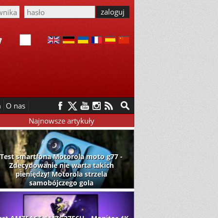
m
O nas
Najnowsze artykuły
Test smartfona Motorola moto g77 -
Zdecydowanie nie warta takich
pieniędzy! Motorola strzela
samobójczego gola