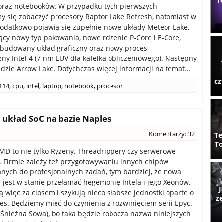
T
oraz notebooków. W przypadku tych pierwszych
 się zobaczyć procesory Raptor Lake Refresh, natomiast w
odatkowo pojawią się zupełnie nowe układy Meteor Lake,
ący nowy typ pakowania, nowe rdzenie P-Core i E-Core,
zbudowany układ graficzny oraz nowy proces
zny Intel 4 (7 nm EUV dla kafelka obliczeniowego). Następny
ędzie Arrow Lake. Dotychczas więcej informacji na temat...
cz
114
,
cpu
,
intel
,
laptop
,
notebook
,
procesor
 układ SoC na bazie Naples
Komentarzy: 32
Te
To
MD to nie tylko Ryzeny, Threadrippery czy serwerowe
. Firmie zależy też przygotowywaniu innych chipów
nych do profesjonalnych zadań, tym bardziej, że nowa
a jest w stanie przełamać hegemonię Intela i jego Xeonów.
J
ą więc za ciosem i szykują nieco słabsze jednostki oparte o
z
es. Będziemy mieć do czynienia z rozwinięciem serii Epyc.
Śnieżna Sowa), bo taka będzie robocza nazwa niniejszych