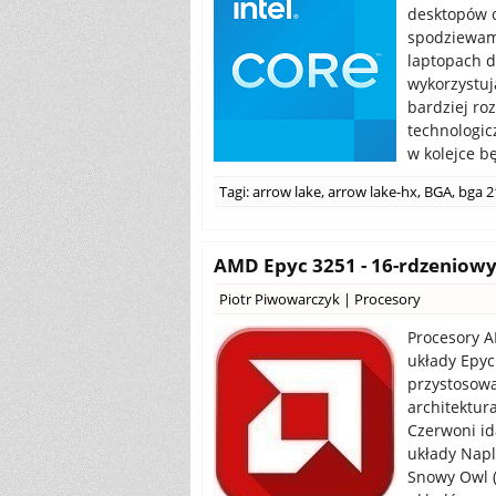
desktopów 
spodziewamy
laptopach d
wykorzystuj
bardziej ro
technologic
w kolejce b
Tagi:
arrow lake
,
arrow lake-hx
,
BGA
,
bga 2
AMD Epyc 3251 - 16-rdzeniowy
Piotr Piwowarczyk
|
Procesory
Procesory A
układy Epyc
przystosowa
architektur
Czerwoni id
układy Napl
Snowy Owl (