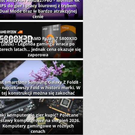
est AMZFAST AMZG27F6U - Monitor 4K
IPS do gier i pracy biurowej z trybem
Dual Mode oraz w bardzo atrakcyjnej
cenie
Test procesora AMD Ryzen 7 5800X3D
(2026) - Legenda gamingu wraca po
terech latach... jednak cena okazuje się
zaporowa
st smartfona Samsung Galaxy Z Fold8 -
 najciekawszy Fold w historii marki. W
tej konstrukcji można się zakochać
aki komputer do gier kupić? Polecane
estawy komputerowe na sierpień 2026.
Komputery gamingowe w różnych
cenach