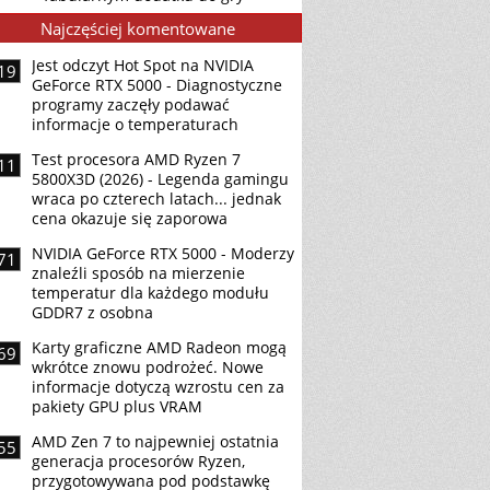
Najczęściej komentowane
Jest odczyt Hot Spot na NVIDIA
19
GeForce RTX 5000 - Diagnostyczne
programy zaczęły podawać
informacje o temperaturach
Test procesora AMD Ryzen 7
11
5800X3D (2026) - Legenda gamingu
wraca po czterech latach... jednak
cena okazuje się zaporowa
NVIDIA GeForce RTX 5000 - Moderzy
71
znaleźli sposób na mierzenie
temperatur dla każdego modułu
GDDR7 z osobna
Karty graficzne AMD Radeon mogą
69
wkrótce znowu podrożeć. Nowe
informacje dotyczą wzrostu cen za
pakiety GPU plus VRAM
AMD Zen 7 to najpewniej ostatnia
55
generacja procesorów Ryzen,
przygotowywana pod podstawkę