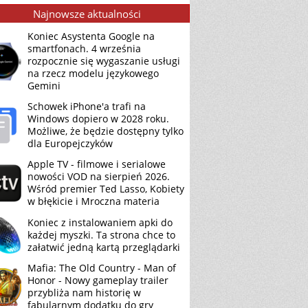
Najnowsze aktualności
Koniec Asystenta Google na
smartfonach. 4 września
rozpocznie się wygaszanie usługi
na rzecz modelu językowego
Gemini
Schowek iPhone'a trafi na
Windows dopiero w 2028 roku.
Możliwe, że będzie dostępny tylko
dla Europejczyków
Apple TV - filmowe i serialowe
nowości VOD na sierpień 2026.
Wśród premier Ted Lasso, Kobiety
w błękicie i Mroczna materia
Koniec z instalowaniem apki do
każdej myszki. Ta strona chce to
załatwić jedną kartą przeglądarki
Mafia: The Old Country - Man of
Honor - Nowy gameplay trailer
przybliża nam historię w
fabularnym dodatku do gry