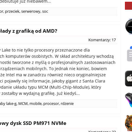
debiutuje już niebawem...
or
,
przeciek
,
serwerowy
,
soc
kłady z grafiką od AMD?
Komentarzy: 17
 Lake to nie tylko procesory przeznaczone dla
ch komputerów osobistych. W skład architektury wchodzą
nostki tworzone z myślą o profesjonalnych zastosowaniach
urządzeniach mobilnych. To jednak nie koniec, bowiem
, że Intel ma w zanadrzu również nieco oryginalniejsze
ci pojawiły się informacje, jakoby gigant z Santa Clara
danie układu typu MCM (Multi-Chip-Module), który
zostałby w wydajną grafikę. Już kiedyś...
aby lake-g
,
MCM
,
mobile
,
procesor
,
rdzenie
owy dysk SSD PM971 NVMe