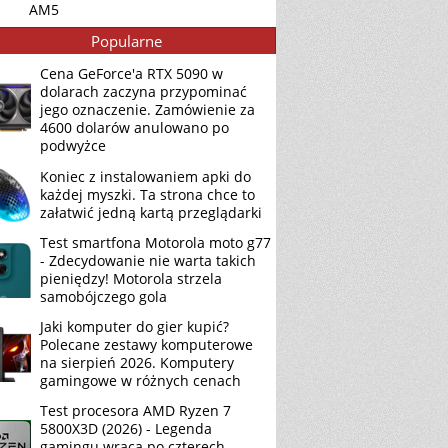
AM5
Popularne
Cena GeForce'a RTX 5090 w
dolarach zaczyna przypominać
jego oznaczenie. Zamówienie za
4600 dolarów anulowano po
podwyżce
Koniec z instalowaniem apki do
każdej myszki. Ta strona chce to
załatwić jedną kartą przeglądarki
Test smartfona Motorola moto g77
- Zdecydowanie nie warta takich
pieniędzy! Motorola strzela
samobójczego gola
Jaki komputer do gier kupić?
Polecane zestawy komputerowe
na sierpień 2026. Komputery
gamingowe w różnych cenach
Test procesora AMD Ryzen 7
5800X3D (2026) - Legenda
gamingu wraca po czterech