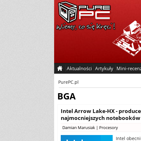
Aktualności
Artykuły
Mini-recen
PurePC.pl
BGA
Intel Arrow Lake-HX - produc
najmocniejszych notebooków
Damian Marusiak
|
Procesory
Intel obecn