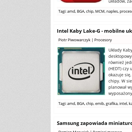
układów, za
Tagi:
amd
,
BGA
,
chip
,
MCM
,
naples
,
proces
Intel Kaby Lake-G - mobilne u
Piotr Piwowarczyk
|
Procesory
Układy Kaby
desktopowy
również jed
(HEDT) czy 
okazuje się
chipy. W sie
planował wy
wyposażony 
Tagi:
amd
,
BGA
,
chip
,
emib
,
grafika
,
intel
,
k
Samsung zapowiada miniatur