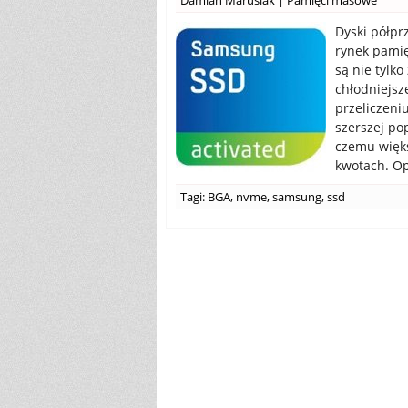
Damian Marusiak
|
Pamięci masowe
Dyski półpr
rynek pami
są nie tylko
chłodniejsz
przeliczeni
szerszej pop
czemu więk
kwotach. Op
Tagi:
BGA
,
nvme
,
samsung
,
ssd