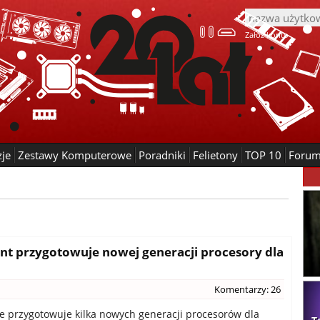
Załóż konto
zje
Zestawy Komputerowe
Poradniki
Felietony
TOP 10
Foru
ent przygotowuje nowej generacji procesory dla
Komentarzy: 26
ie przygotowuje kilka nowych generacji procesorów dla