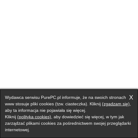
X
Wydawca serwisu PurePC.pl informuje, że na swoich stronach
www stosuje pliki cookies (tzw. ciasteczka). Kliknij
(zgadzam się)
,
aby ta informacja nie pojawiała się więcej.
Kliknij
(polityka cookies)
, aby dowiedzieć się więcej, w tym jak
zarządzać plikami cookies za pośrednictwem swojej przeglądarki
internetowej.