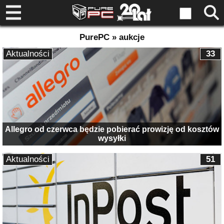
PurePC » aukcje
Aktualności
33
Allegro od czerwca będzie pobierać prowizję od kosztów
wysyłki
Aktualności
51