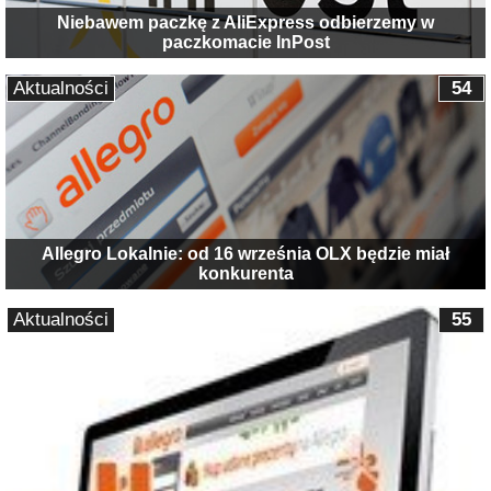
Niebawem paczkę z AliExpress odbierzemy w
paczkomacie InPost
Aktualności
54
Allegro Lokalnie: od 16 września OLX będzie miał
konkurenta
Aktualności
55