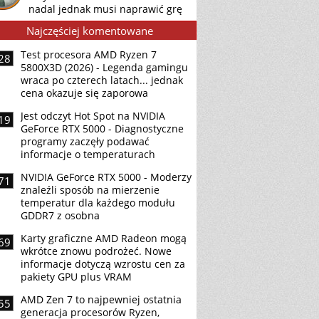
nadal jednak musi naprawić grę
Najczęściej komentowane
Test procesora AMD Ryzen 7
28
5800X3D (2026) - Legenda gamingu
wraca po czterech latach... jednak
cena okazuje się zaporowa
Jest odczyt Hot Spot na NVIDIA
19
GeForce RTX 5000 - Diagnostyczne
programy zaczęły podawać
informacje o temperaturach
NVIDIA GeForce RTX 5000 - Moderzy
71
znaleźli sposób na mierzenie
temperatur dla każdego modułu
GDDR7 z osobna
Karty graficzne AMD Radeon mogą
69
wkrótce znowu podrożeć. Nowe
informacje dotyczą wzrostu cen za
pakiety GPU plus VRAM
AMD Zen 7 to najpewniej ostatnia
55
generacja procesorów Ryzen,