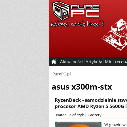
Aktualności
Artykuły
Mini-recen
PurePC.pl
asus x300m-stx
RyzenDeck - samodzielnie stw
procesor AMD Ryzen 5 5600G 
Natan Faleńczyk
|
Gadżety
W głowie wi