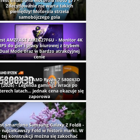
Test smartfona Motorola moto g77 -
Zdecydowanie nie warta takich
pieniędzy! Motorola strzela
samobójczego gola
est AMZFAST AMZG27F6U - Monitor 4K
IPS do gier i pracy biurowej z trybem
Dual Mode oraz w bardzo atrakcyjnej
cenie
Test procesora AMD Ryzen 7 5800X3D
(2026) - Legenda gamingu wraca po
terech latach... jednak cena okazuje się
zaporowa
st smartfona Samsung Galaxy Z Fold8 -
 najciekawszy Fold w historii marki. W
tej konstrukcji można się zakochać