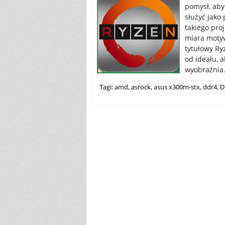
pomysł, aby
służyć jako
takiego pro
miara motyw
tytułowy Ry
od ideału, 
wyobraźnia
Tagi:
amd
,
asrock
,
asus x300m-stx
,
ddr4
,
D