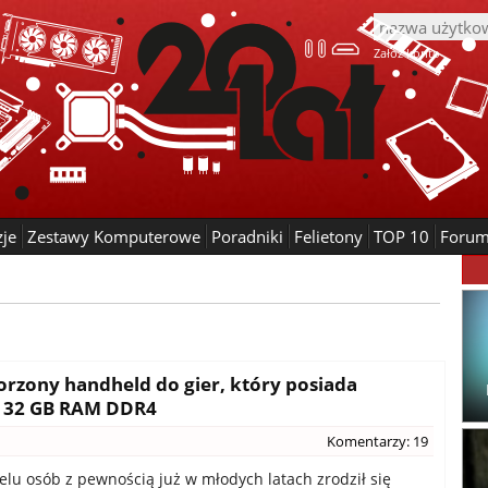
Załóż konto
zje
Zestawy Komputerowe
Poradniki
Felietony
TOP 10
Foru
orzony handheld do gier, który posiada
i 32 GB RAM DDR4
Komentarzy: 19
elu osób z pewnością już w młodych latach zrodził się