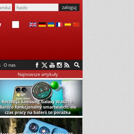
m
O nas
Najnowsze artykuły
Recenzja Samsung Galaxy Watch 9.
Bardzo funkcjonalny smartwatch, ale
czas pracy na baterii to porażka