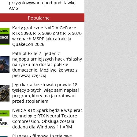
przygotowywana pod podstawkę
AM5
Popularne
Karty graficzne NVIDIA GeForce
RTX 5090, RTX 5080 oraz RTX 5070
w cenach MSRP jako atrakcja
QuakeCon 2026
Path of Exile 2 - jeden z
najpopularniejszych hack'n'slashy
na rynku ma dostać polskie
tłumaczenie. Możliwe, że wraz z
pierwszą częścią
Jego karta kosztowała prawie 18
tysięcy złotych, więc sam napisał
program, który ma ją uratować
przed stopieniem
NVIDIA RTX Spark będzie wspierać
technologię RTX Neural Texture
Compression. Obsługa została
dodana dla Windows 11 ARM
Disney+ - filmowe i serialowe