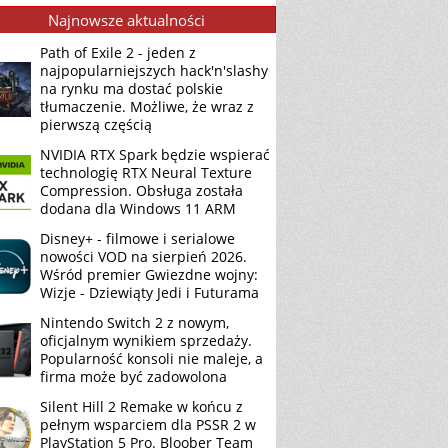
Najnowsze aktualności
Path of Exile 2 - jeden z
najpopularniejszych hack'n'slashy
na rynku ma dostać polskie
tłumaczenie. Możliwe, że wraz z
pierwszą częścią
NVIDIA RTX Spark będzie wspierać
technologię RTX Neural Texture
Compression. Obsługa została
dodana dla Windows 11 ARM
Disney+ - filmowe i serialowe
nowości VOD na sierpień 2026.
Wśród premier Gwiezdne wojny:
Wizje - Dziewiąty Jedi i Futurama
Nintendo Switch 2 z nowym,
oficjalnym wynikiem sprzedaży.
Popularność konsoli nie maleje, a
firma może być zadowolona
Silent Hill 2 Remake w końcu z
pełnym wsparciem dla PSSR 2 w
PlayStation 5 Pro. Bloober Team