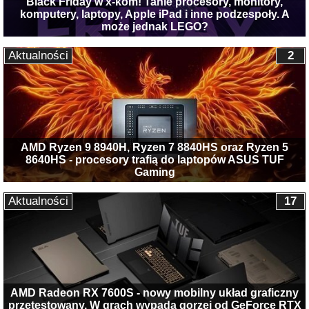
Black Friday w x-kom! Tanie procesory, monitory,
komputery, laptopy, Apple iPad i inne podzespoły. A
może jednak LEGO?
Aktualności
2
AMD Ryzen 9 8940H, Ryzen 7 8840HS oraz Ryzen 5
8640HS - procesory trafią do laptopów ASUS TUF
Gaming
Aktualności
17
AMD Radeon RX 7600S - nowy mobilny układ graficzny
przetestowany. W grach wypada gorzej od GeForce RTX