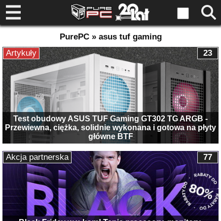
PurePC » asus tuf gaming
Artykuły
23
Test obudowy ASUS TUF Gaming GT302 TG ARGB -
Przewiewna, ciężka, solidnie wykonana i gotowa na płyty
główne BTF
Akcja partnerska
77