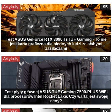
Artykuły
95
Test ASUS GeForce RTX 3090 Ti TUF Gaming - To nie
jest karta graficzna dla biednych ludzi ze słabymi
zasilaczami
Artykuły
20
Test płyty głównej ASUS TUF Gaming Z590-PLUS WiFi
dla procesorów Intel Rocket Lake. Czy warta jest swojej
ceny?
Artykuły
62