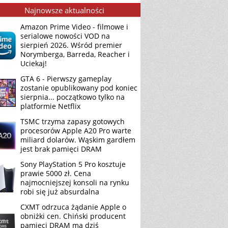
Najnowsze aktualności
Amazon Prime Video - filmowe i
serialowe nowości VOD na
sierpień 2026. Wśród premier
Norymberga, Barreda, Reacher i
Uciekaj!
GTA 6 - Pierwszy gameplay
zostanie opublikowany pod koniec
sierpnia... początkowo tylko na
platformie Netflix
TSMC trzyma zapasy gotowych
procesorów Apple A20 Pro warte
miliard dolarów. Wąskim gardłem
jest brak pamięci DRAM
Sony PlayStation 5 Pro kosztuje
prawie 5000 zł. Cena
najmocniejszej konsoli na rynku
robi się już absurdalna
CXMT odrzuca żądanie Apple o
obniżki cen. Chiński producent
pamięci DRAM ma dziś