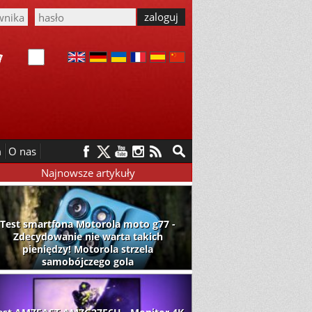
m
O nas
Najnowsze artykuły
Test smartfona Motorola moto g77 -
Zdecydowanie nie warta takich
pieniędzy! Motorola strzela
samobójczego gola