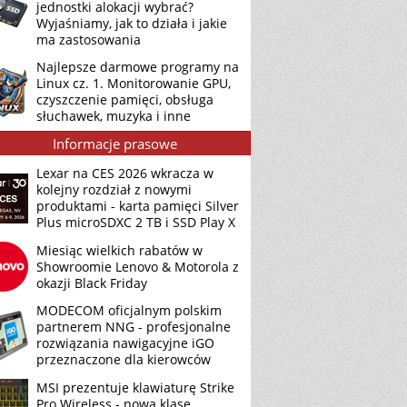
jednostki alokacji wybrać?
Wyjaśniamy, jak to działa i jakie
ma zastosowania
Najlepsze darmowe programy na
Linux cz. 1. Monitorowanie GPU,
czyszczenie pamięci, obsługa
słuchawek, muzyka i inne
Informacje prasowe
Lexar na CES 2026 wkracza w
kolejny rozdział z nowymi
produktami - karta pamięci Silver
Plus microSDXC 2 TB i SSD Play X
Miesiąc wielkich rabatów w
Showroomie Lenovo & Motorola z
okazji Black Friday
MODECOM oficjalnym polskim
partnerem NNG - profesjonalne
rozwiązania nawigacyjne iGO
przeznaczone dla kierowców
MSI prezentuje klawiaturę Strike
Pro Wireless - nową klasę