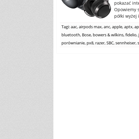
pokazać int
Opowiemy so
półki wyżej
Tagi:
aac
,
airpods max
,
anc
,
apple
,
aptx
,
ap
bluetooth
,
Bose
,
bowers & wilkins
,
fidelio
,
porównianie
,
px8
,
razer
,
SBC
,
sennheiser
,