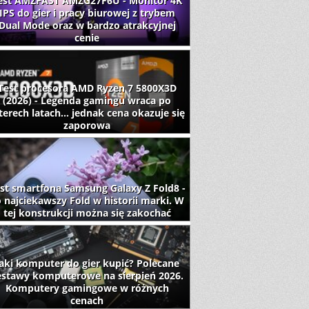
est AMZFAST AMZG27F6U - Monitor 4K
IPS do gier i pracy biurowej z trybem
Dual Mode oraz w bardzo atrakcyjnej
cenie
Test procesora AMD Ryzen 7 5800X3D
(2026) - Legenda gamingu wraca po
terech latach... jednak cena okazuje się
zaporowa
st smartfona Samsung Galaxy Z Fold8 -
 najciekawszy Fold w historii marki. W
tej konstrukcji można się zakochać
aki komputer do gier kupić? Polecane
estawy komputerowe na sierpień 2026.
Komputery gamingowe w różnych
cenach