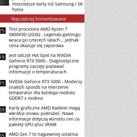
mocniejsze karty niż Samsung i SK
hynix
Najczęściej komentowane
Test procesora AMD Ryzen 7
25
5800X3D (2026) - Legenda gamingu
wraca po czterech latach... jednak
cena okazuje się zaporowa
Jest odczyt Hot Spot na NVIDIA
19
GeForce RTX 5000 - Diagnostyczne
programy zaczęły podawać
informacje o temperaturach
NVIDIA GeForce RTX 5000 - Moderzy
71
znaleźli sposób na mierzenie
temperatur dla każdego modułu
GDDR7 z osobna
Karty graficzne AMD Radeon mogą
69
wkrótce znowu podrożeć. Nowe
informacje dotyczą wzrostu cen za
pakiety GPU plus VRAM
AMD Zen 7 to najpewniej ostatnia
55