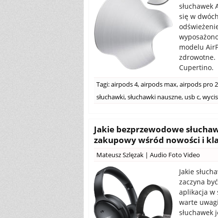
słuchawek A
się w dwóch
odświeżenie
wyposażono 
modelu AirP
zdrowotne. 
Cupertino.
Tagi:
airpods 4
,
airpods max
,
airpods pro 2
słuchawki
,
słuchawki nauszne
,
usb c
,
wycis
Jakie bezprzewodowe słuchaw
zakupowy wśród nowości i k
Mateusz Szlęzak
|
Audio Foto Video
Jakie słuch
zaczyna by
aplikacja w
warte uwagi
słuchawek j