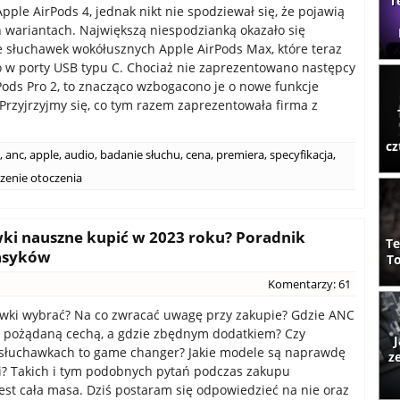
T
pple AirPods 4, jednak nikt nie spodziewał się, że pojawią
 wariantach. Największą niespodzianką okazało się
 słuchawek wokółusznych Apple AirPods Max, które teraz
w porty USB typu C. Chociaż nie zaprezentowano następcy
ods Pro 2, to znacząco wzbogacono je o nowe funkcje
Przyjrzyjmy się, co tym razem zaprezentowała firma z
cz
,
anc
,
apple
,
audio
,
badanie słuchu
,
cena
,
premiera
,
specyfikacja
,
zenie otoczenia
ki nauszne kupić w 2023 roku? Poradnik
Te
lasyków
To
Komentarzy: 61
awki wybrać? Na co zwracać uwagę przy zakupie? Gdzie ANC
ć pożądaną cechą, a gdzie zbędnym dodatkiem? Czy
J
 słuchawkach to game changer? Jakie modele są naprawdę
z
? Takich i tym podobnych pytań podczas zakupu
est cała masa. Dziś postaram się odpowiedzieć na nie oraz