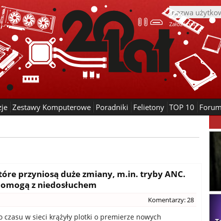
Załóż konto
zje
Zestawy Komputerowe
Poradniki
Felietony
TOP 10
Foru
które przyniosą duże zmiany, m.in. tryby ANC.
i pomogą z niedosłuchem
Komentarzy: 28
czasu w sieci krążyły plotki o premierze nowych