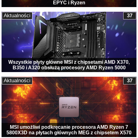
EPYC i Ryzen
Aktualności
37
Wszystkie płyty główne MSI z chipsetami AMD X370,
B350 i A320 obsłużą procesory AMD Ryzen 5000
Aktualności
37
MSI umożliwi podkręcanie procesora AMD Ryzen 7
5800X3D na płytach głównych MEG z chipsetem X570