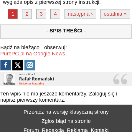
wygląda opis z pierwszej strony instrukcji.
1
2
3
4
następna ›
ostatnia »
- SPIS TREŚCI -
Bądź na bieżąco - obserwuj:
PurePC.pl na Google News
Ten wpis nie ma jeszcze komentarzy.
Zaloguj się
i
napisz pierwszy komentarz.
Przełącz na wersję klasyczną strony
Zgłoś błąd na stronie
Forum
Redakcja
Reklama
Kontakt