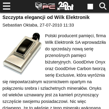
Szczypta elegancji od Wilk Elektronik
Sebastian Oktaba
, 27-07-2010 11:33
Polski producent pamięci, firma
Wilk Elektronik SA wprowadziła
do sprzedaży nową serię
przenośnych pamięci
biżuteryjnych. GoodDrive Onyx
oraz GoodDrive Carbon tworzą
serię Exclusive, która wyróżnia
się niepowtarzalnym wzornictwem opartym na
połączeniu srebra i szlachetnych minerałów. Onyks
od wieków uznawany jest za kamień przynoszący
szczęście swojemu posiadaczowi. Nic więc
dziwnego, że to właśnie z tego minerału wykonana