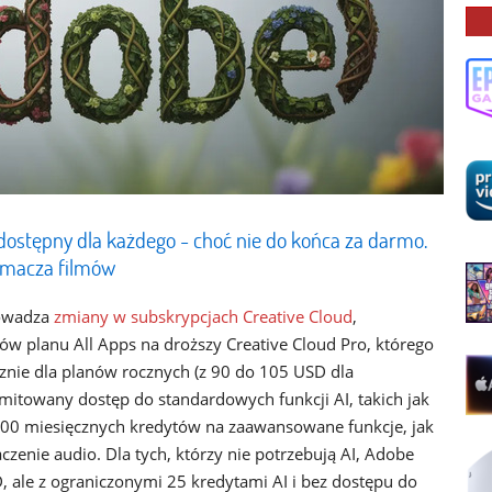
dostępny dla każdego - choć nie do końca za darmo.
umacza filmów
owadza
zmiany w subskrypcjach Creative Cloud
,
w planu All Apps na droższy Creative Cloud Pro, którego
znie dla planów rocznych (z 90 do 105 USD dla
imitowany dostęp do standardowych funkcji AI, takich jak
4000 miesięcznych kredytów na zaawansowane funkcje, jak
zenie audio. Dla tych, którzy nie potrzebują AI, Adobe
 ale z ograniczonymi 25 kredytami AI i bez dostępu do