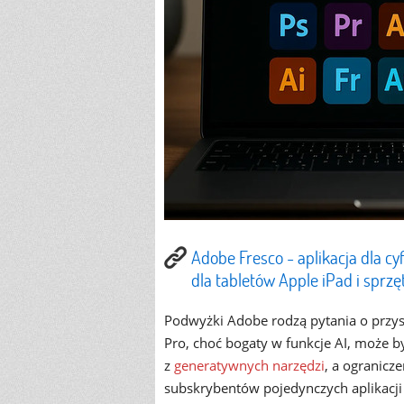
Adobe Fresco - aplikacja dla c
dla tabletów Apple iPad i spr
Podwyżki Adobe rodzą pytania o przysz
Pro, choć bogaty w funkcje AI, może b
z
generatywnych narzędzi
, a ogranicz
subskrybentów pojedynczych aplikacji