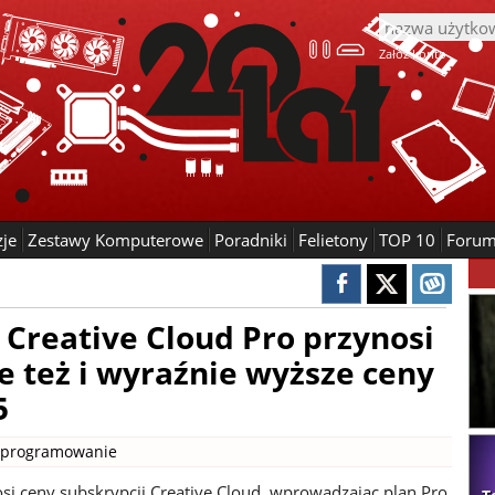
Załóż konto
zje
Zestawy Komputerowe
Poradniki
Felietony
TOP 10
Foru
Creative Cloud Pro przynosi
le też i wyraźnie wyższe ceny
5
programowanie
i ceny subskrypcji Creative Cloud, wprowadzając plan Pro