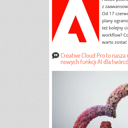
z zaawansowan
Od 17 czerwc
plany ogranic
też kolejny c
workflow? Co
warto zostać
Creative Cloud Pro to nasza 
nowych funkcji AI dla twór