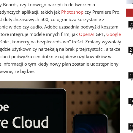
y Boards, czyli nowego narzędzia do tworzenia
nczych aplikacji, takich jak
Photoshop
czy Premiere Pro,
t dotychczasowych 500, co ogranicza korzystanie z
2
anie wideo czy audio. Adobe uzasadnia podwyżki kosztami
które integruje modele innych firm, jak
OpenAI
GPT,
Google
eśnie „komercyjną bezpieczeństwo” treści. Zmiany wywołały
 gdzie użytkownicy narzekają na brak przejrzystości, a także
2
plan i podwyżka cen dotknie najpierw użytkowników w
 informacji o tym kiedy nowy plan zostanie udostępniony
pewne, że będzie.
1
1
1