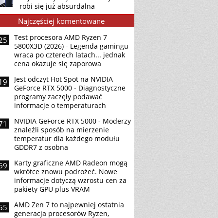
robi się już absurdalna
Najczęściej komentowane
Test procesora AMD Ryzen 7
25
5800X3D (2026) - Legenda gamingu
wraca po czterech latach... jednak
cena okazuje się zaporowa
Jest odczyt Hot Spot na NVIDIA
19
GeForce RTX 5000 - Diagnostyczne
programy zaczęły podawać
informacje o temperaturach
NVIDIA GeForce RTX 5000 - Moderzy
71
znaleźli sposób na mierzenie
temperatur dla każdego modułu
GDDR7 z osobna
Karty graficzne AMD Radeon mogą
69
wkrótce znowu podrożeć. Nowe
informacje dotyczą wzrostu cen za
pakiety GPU plus VRAM
AMD Zen 7 to najpewniej ostatnia
55
generacja procesorów Ryzen,