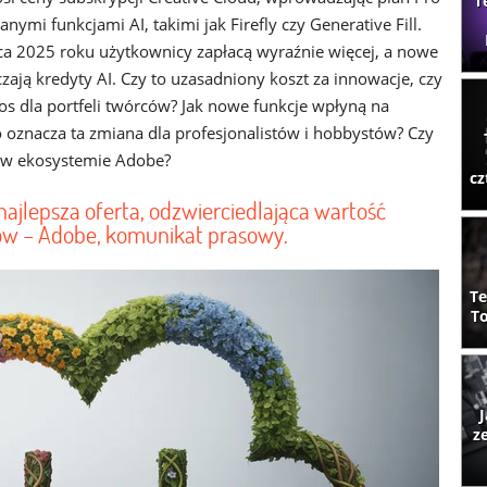
T
ymi funkcjami AI, takimi jak Firefly czy Generative Fill.
a 2025 roku użytkownicy zapłacą wyraźnie więcej, a nowe
zają kredyty AI. Czy to uzasadniony koszt za innowacje, czy
ios dla portfeli twórców? Jak nowe funkcje wpłyną na
 oznacza ta zmiana dla profesjonalistów i hobbystów? Czy
 w ekosystemie Adobe?
cz
najlepsza oferta, odzwierciedlająca wartość
ców – Adobe, komunikat prasowy.
Te
To
J
z