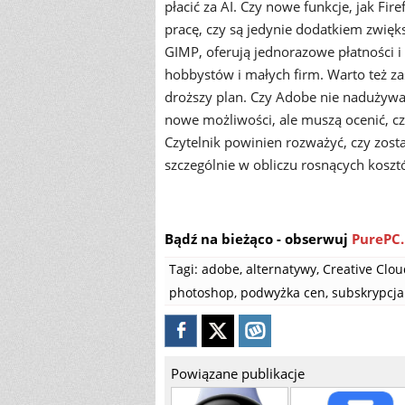
płacić za AI. Czy nowe funkcje, jak Fi
pracę, czy są jedynie dodatkiem zwięks
GIMP, oferują jednorazowe płatności i
hobbystów i małych firm. Warto też z
droższy plan. Czy Adobe nie nadużywa
nowe możliwości, ale muszą ocenić, cz
Czytelnik powinien rozważyć, czy zost
szczególnie w obliczu rosnących kosz
Bądź na bieżąco - obserwuj
PurePC.
Tagi:
adobe
,
alternatywy
,
Creative Clou
photoshop
,
podwyżka cen
,
subskrypcja
Powiązane publikacje