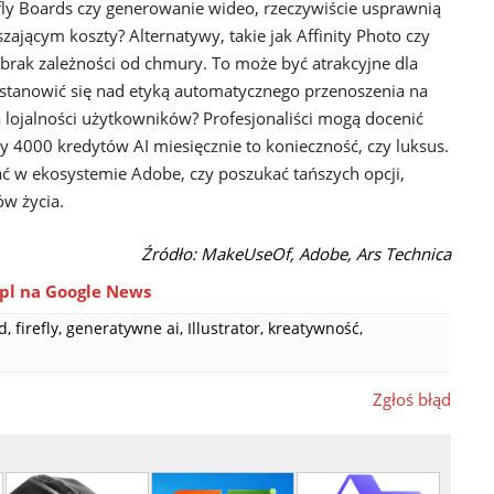
refly Boards czy generowanie wideo, rzeczywiście usprawnią
zającym koszty? Alternatywy, takie jak Affinity Photo czy
 brak zależności od chmury. To może być atrakcyjne dla
astanowić się nad etyką automatycznego przenoszenia na
 lojalności użytkowników? Profesjonaliści mogą docenić
y 4000 kredytów AI miesięcznie to konieczność, czy luksus.
ać w ekosystemie Adobe, czy poszukać tańszych opcji,
tów życia.
Źródło: MakeUseOf, Adobe, Ars Technica
pl na Google News
d
,
firefly
,
generatywne ai
,
Illustrator
,
kreatywność
,
Zgłoś błąd