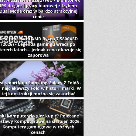
est AMZFAST AMZG27F6U - Monitor 4K
IPS do gier i pracy biurowej z trybem
Dual Mode oraz w bardzo atrakcyjnej
cenie
Test procesora AMD Ryzen 7 5800X3D
(2026) - Legenda gamingu wraca po
terech latach... jednak cena okazuje się
zaporowa
st smartfona Samsung Galaxy Z Fold8 -
 najciekawszy Fold w historii marki. W
tej konstrukcji można się zakochać
aki komputer do gier kupić? Polecane
estawy komputerowe na sierpień 2026.
Komputery gamingowe w różnych
cenach