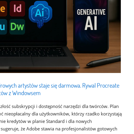
yfrowych artystów staje się darmowa. Rywal Procreate
zętów z Windowsem
łość subskrypcji i dostępność narzędzi dla twórców. Plan
yć nieopłacalny dla użytkowników, którzy rzadko korzystają
enie kredytów w planie Standard i dla nowych
 sugeruje, że Adobe stawia na profesjonalistów gotowych