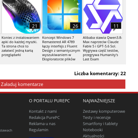
21
26
11
Koniec z instalowaniem
Koncept Windows 7
Alibaba stawia Qwen3.8-
apki do każdej myszki.
Remastered AR 4789
Max naprzeciw Claude
Ta strona chce to
łączy interfejs z Fluent
Fable 5 i GPT-5.6 Sol.
załatwić jedną kartą
Design z semantycznym
Wygrywa część testów,
przeglądarki
wyszukiwaniem w
przegrywa Humanity's
Eksploratorze plików
Last Exam
Liczba komentarzy: 22
Załaduj komentarze
O PORTALU PUREPC
NAJWAŻNIEJSZE
Kontakt z nami
Zestawy komputerowe
Redakcja PurePC
Testy i recenzje
Reklama u nas
Smartfony i tablety
Regulamin
Notebooki
estawach
Aktualności