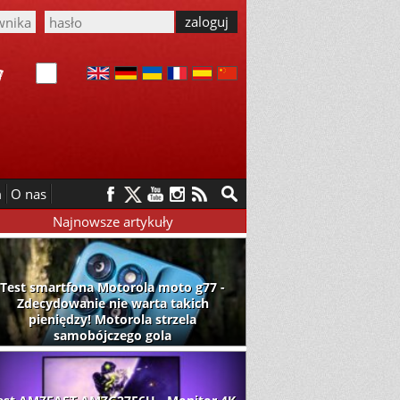
m
O nas
Najnowsze artykuły
Test smartfona Motorola moto g77 -
Zdecydowanie nie warta takich
pieniędzy! Motorola strzela
samobójczego gola