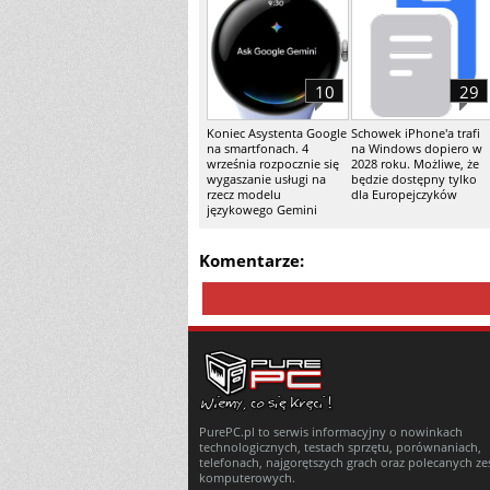
10
29
Koniec Asystenta Google
Schowek iPhone'a trafi
na smartfonach. 4
na Windows dopiero w
września rozpocznie się
2028 roku. Możliwe, że
wygaszanie usługi na
będzie dostępny tylko
rzecz modelu
dla Europejczyków
językowego Gemini
Komentarze:
PurePC.pl to serwis informacyjny o nowinkach
technologicznych, testach sprzętu, porównaniach,
telefonach, najgorętszych grach oraz polecanych z
komputerowych.