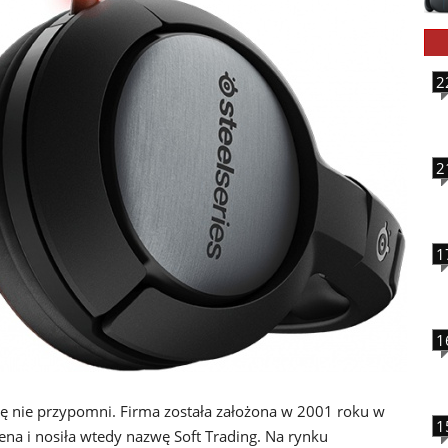
2
2
1
1
ię nie przypomni. Firma została założona w 2001 roku w
1
na i nosiła wtedy nazwę Soft Trading. Na rynku