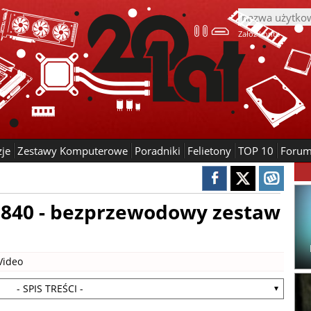
Załóż konto
zje
Zestawy Komputerowe
Poradniki
Felietony
TOP 10
Foru
a 840 - bezprzewodowy zestaw
Video
- SPIS TREŚCI -