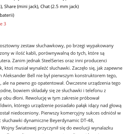
, Share (mini jack), Chat (2.5 mm jack)
baterii)
ne 3
kosztowny zestaw słuchawkowy, po brzegi wypakowany
ony w ilość kabli, porównywalną do tych, które są
era. Zanim jednak SteelSeries oraz inni producenci
, ktoś musiał wynaleźć słuchawki. Zaczęło się, jak zapewne
an Aleksander Bell nie był pierwszym konstruktorem tego,
, ale na pewno go opatentował. Ówczesne urządzenia tego
odne, bowiem składały się ze słuchawki i telefonu z
 obu dłoni. Rewolucję w tym zakresie próbował
dwin, którego urządzenie posiadało pałąk idący nad głową
został niedoceniony. Pierwszy komercyjny sukces odniósł w
c słuchawki dynamiczne Beyerdynamic DT-48,
 Wojny Światowej przyczynił się do ewolucji wynalazku