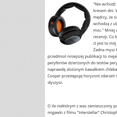
"Nie wchodź 
kresem dni. 
mędrcy, że si
wchodzą z ul
moc." Mniej w
recenzji. Co 
iż jest to mó
Żadna mysz k
przedmiot niniejszej publikacji to nie
peryferiów dzierżonych do testów pery
naprawdę złożonym kawałkiem chleba.
Cooper przestępuję horyzont zdarzeń świ
słyszysz.
O ile niektórym z was zamieszczony p
migawki z filmu "Interstellar" Christo