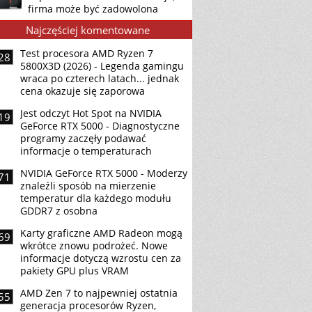
firma może być zadowolona
Najczęściej komentowane
Test procesora AMD Ryzen 7
28
5800X3D (2026) - Legenda gamingu
wraca po czterech latach... jednak
cena okazuje się zaporowa
Jest odczyt Hot Spot na NVIDIA
19
GeForce RTX 5000 - Diagnostyczne
programy zaczęły podawać
informacje o temperaturach
NVIDIA GeForce RTX 5000 - Moderzy
71
znaleźli sposób na mierzenie
temperatur dla każdego modułu
GDDR7 z osobna
Karty graficzne AMD Radeon mogą
69
wkrótce znowu podrożeć. Nowe
informacje dotyczą wzrostu cen za
pakiety GPU plus VRAM
AMD Zen 7 to najpewniej ostatnia
55
generacja procesorów Ryzen,