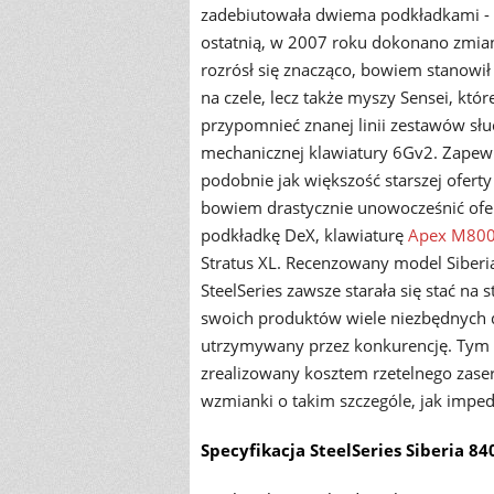
zadebiutowała dwiema podkładkami - sz
ostatnią, w 2007 roku dokonano zmian
rozrósł się znacząco, bowiem stanowił
na czele, lecz także myszy Sensei, kt
przypomnieć znanej linii zestawów s
mechanicznej klawiatury 6Gv2. Zapewne
podobnie jak większość starszej oferty
bowiem drastycznie unowocześnić ofe
podkładkę DeX, klawiaturę
Apex M80
Stratus XL. Recenzowany model Siberia
SteelSeries zawsze starała się stać na
swoich produktów wiele niezbędnych
utrzymywany przez konkurencję. Tym 
zrealizowany kosztem rzetelnego zaser
wzmianki o takim szczególe, jak imped
Specyfikacja SteelSeries Siberia 84