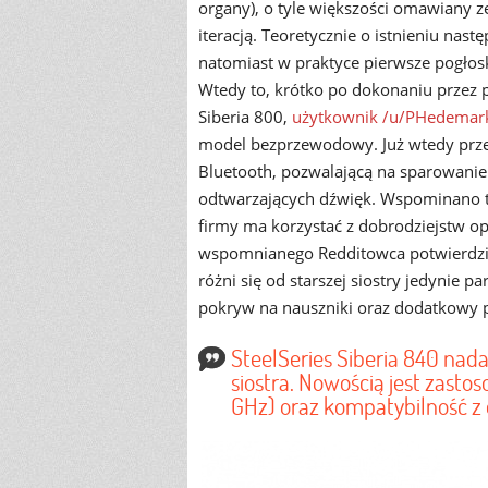
organy), o tyle większości omawiany 
iteracją. Teoretycznie o istnieniu nast
natomiast w praktyce pierwsze pogłoski
Wtedy to, krótko po dokonaniu przez 
Siberia 800,
użytkownik /u/PHedemar
model bezprzewodowy. Już wtedy prze
Bluetooth, pozwalającą na sparowanie
odtwarzających dźwięk. Wspominano t
firmy ma korzystać z dobrodziejstw o
wspomnianego Redditowca potwierdził
różni się od starszej siostry jedynie 
pokryw na nauszniki oraz dodatkowy pr
SteelSeries Siberia 840 nadal
siostra. Nowością jest zasto
GHz) oraz kompatybilność z