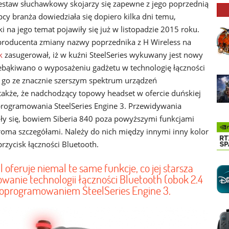
zestaw słuchawkowy skojarzy się zapewne z jego poprzednią
ępcy branża dowiedziała się dopiero kilka dni temu,
 na jego temat pojawiły się już w listopadzie 2015 roku.
producenta zmiany nazwy poprzednika z H Wireless na
k
zasugerował, iż w kuźni SteelSeries wykuwany jest nowy
bąkiwano o wyposażeniu gadżetu w technologię łączności
 go ze znacznie szerszym spektrum urządzeń
akże, że nadchodzący topowy headset w ofercie duńskiej
programowania SteelSeries Engine 3. Przewidywania
y się, bowiem Siberia 840 poza powyższymi funkcjami
paroma szczegółami. Należy do nich między innymi inny kolor
zycisk łączności Bluetooth.
 oferuje niemal te same funkcje, co jej starsza
sowanie technologii łączności Bluetooth (obok 2.4
 oprogramowaniem SteelSeries Engine 3.