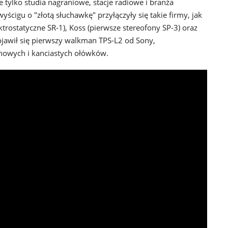
 tylko studia nagraniowe, stacje radiowe i branża
yścigu o "złotą słuchawkę" przyłączyły się takie firmy, jak
trostatyczne SR-1), Koss (pierwsze stereofony SP-3) oraz
ojawił się pierwszy walkman TPS-L2 od Sony,
nowych i kanciastych ołówków.