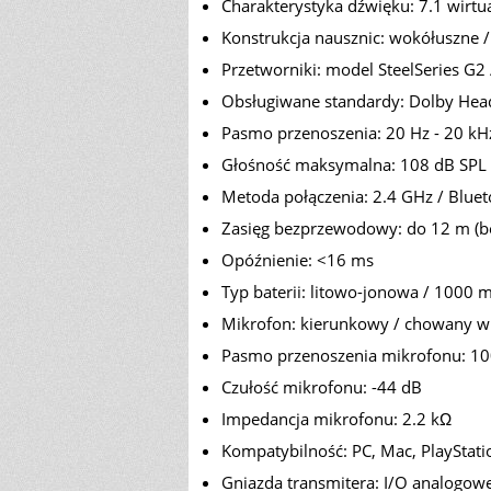
Charakterystyka dźwięku: 7.1 wirtu
Konstrukcja nausznic: wokółuszne 
Przetworniki: model SteelSeries 
Obsługiwane standardy: Dolby Headp
Pasmo przenoszenia: 20 Hz - 20 kH
Głośność maksymalna: 108 dB SPL
Metoda połączenia: 2.4 GHz / Blue
Zasięg bezprzewodowy: do 12 m (be
Opóźnienie: <16 ms
Typ baterii: litowo-jonowa / 1000 
Mikrofon: kierunkowy / chowany w
Pasmo przenoszenia mikrofonu: 10
Czułość mikrofonu: -44 dB
Impedancja mikrofonu: 2.2 kΩ
Kompatybilność: PC, Mac, PlayStati
Gniazda transmitera: I/O analogowe,