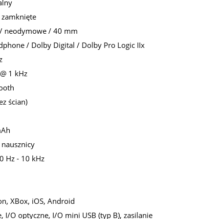
alny
/ zamknięte
G2 / neodymowe / 40 mm
hone / Dolby Digital / Dolby Pro Logic IIx
z
 @ 1 kHz
tooth
z ścian)
mAh
 nausznicy
0 Hz - 10 kHz
on, XBox, iOS, Android
 I/O optyczne, I/O mini USB (typ B), zasilanie