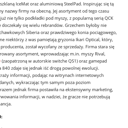
klaną IceMat oraz aluminiową SteelPad. Inspirując się tą
y nazwy firmy na obecną. Jej asortyment od tego czasu
 już nie tylko podkładki pod myszy, z popularną serią QCK
óre doczekały się wielu rebrandów. Grzechem byłoby nie
łuchawkowych Siberia oraz prawdziwego konia pociągowego,
 niektórzy z was pamiętają gryzonia Ikari Optical, który,
 producenta, został wycofany ze sprzedaży. Firma stara się
rowany asortyment, wprowadzając m.in. myszy Rival,
0
(zaopatrzoną w autorskie switche QS1) oraz gamepad
 840 zdaje się jednak iść drogą powolnej ewolucji.
 straży informacji, podając na witrynach internetowych
 danych, wykraczając tym samym poza poziom
razem jednak firma postawiła na ekstensywny marketing,
wowania informacji, w nadziei, że gracze nie potrzebują
ancja.
0: