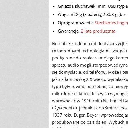
Gniazda słuchawek: mini USB (typ B)
Waga: 328 g (z baterią) / 308 g (bez 
Oprogramowanie:
SteelSeries Engi
Gwarancja:
2 lata producenta
No dobrze, oddano mi do dyspozycji 
różnorodnymi technologiami i zaopatrz
podłączone do zaplecza mojego komput
sprzętu audio mogli storpedować rynek
się domyślacie, od telefonu. Może i p
jak na końcówkę XIX wieku, wynalazku
typu były równie potrzebne, co niewyg
mikrofonem, które do użycia wymagały
wprowadzić w 1910 roku Nathaniel Bal
użytkownika, jednak aż do śmierci po
1937 roku Eugen Beyer, wprowadzają
produkowane po dziś dzień. Wybuch II