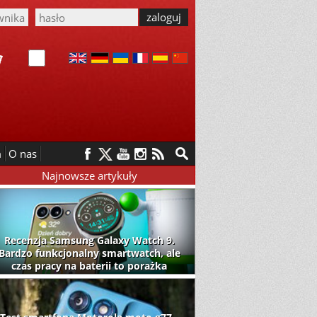
m
O nas
Najnowsze artykuły
Recenzja Samsung Galaxy Watch 9.
Bardzo funkcjonalny smartwatch, ale
czas pracy na baterii to porażka