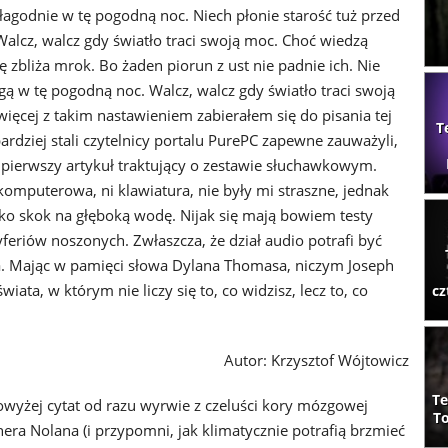
łagodnie w tę pogodną noc. Niech płonie starość tuż przed
Walcz, walcz gdy światło traci swoją moc. Choć wiedzą
ę zbliża mrok. Bo żaden piorun z ust nie padnie ich. Nie
gą w tę pogodną noc. Walcz, walcz gdy światło traci swoją
ięcej z takim nastawieniem zabierałem się do pisania tej
T
bardziej stali czytelnicy portalu PurePC zapewne zauważyli,
j pierwszy artykuł traktujący o zestawie słuchawkowym.
omputerowa, ni klawiatura, nie były mi straszne, jednak
jako skok na głęboką wodę. Nijak się mają bowiem testy
feriów noszonych. Zwłaszcza, że dział audio potrafi być
 Mając w pamięci słowa Dylana Thomasa, niczym Joseph
ata, w którym nie liczy się to, co widzisz, lecz to, co
cz
Autor: Krzysztof Wójtowicz
Te
owyżej cytat od razu wyrwie z czeluści kory mózgowej
To
phera Nolana (i przypomni, jak klimatycznie potrafią brzmieć