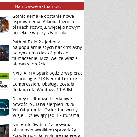
Najnowsze aktualności
Gothic Remake dostanie nowe
usprawnienia. Alkimia luźno o
planach rozwoju, więcej o nowym
projekcie w przyszłym roku
Path of Exile 2 - jeden z
najpopularniejszych hack'n'slashy
na rynku ma dostać polskie
tłumaczenie. Możliwe, że wraz z
pierwszą częścią
NVIDIA RTX Spark będzie wspierać
technologię RTX Neural Texture
Compression. Obsługa została
dodana dla Windows 11 ARM
Disney+ - filmowe i serialowe
nowości VOD na sierpień 2026.
Wśród premier Gwiezdne wojny:
Wizje - Dziewiąty Jedi i Futurama
Nintendo Switch 2 z nowym,
oficjalnym wynikiem sprzedaży.
Popularność konsoli nie maleje, a