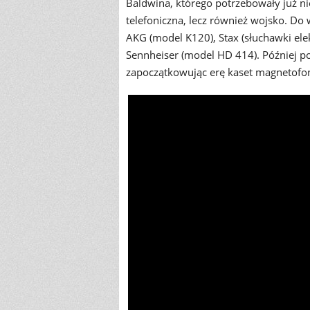
Baldwina, którego potrzebowały już nie
telefoniczna, lecz również wojsko. Do w
AKG (model K120), Stax (słuchawki elek
Sennheiser (model HD 414). Później p
zapoczątkowując erę kaset magnetofo