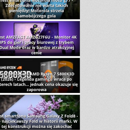
Test smartfona Motorola moto g77 -
Zdecydowanie nie warta takich
pieniędzy! Motorola strzela
samobójczego gola
est AMZFAST AMZG27F6U - Monitor 4K
IPS do gier i pracy biurowej z trybem
Dual Mode oraz w bardzo atrakcyjnej
cenie
Test procesora AMD Ryzen 7 5800X3D
(2026) - Legenda gamingu wraca po
terech latach... jednak cena okazuje się
zaporowa
st smartfona Samsung Galaxy Z Fold8 -
 najciekawszy Fold w historii marki. W
tej konstrukcji można się zakochać