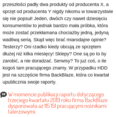
przeszłości padły dwa produkty od producenta X, a
sprzęt od producenta Y nigdy nikomu w towarzystwie
się nie popsuł! Jeden, dwóch czy nawet dziesięciu
konsumentów to jednak bardzo mała próbka, która
może zostać przekłamana chociażby jedną, jedyną
wadliwą serią. Skąd więc brać miarodajne opinie?
Testerzy? Oni rzadko kiedy obcują ze sprzętem
dłużej niż kilka miesięcy! Sklepy? One są po to by
zarobić, a nie doradzać. Serwisy? To już coś, o ile
kogoś tam pracującego znamy. W przypadku HDD
jest na szczęście firma BackBlaze, która co kwartał
upublicznia swoje raporty.
W momencie publikacji raportu dotyczącego
trzeciego kwartału 2019 roku firma BackBlaze
dysponowała aż 115 151 pracującymi nośnikami
talerzowymi.