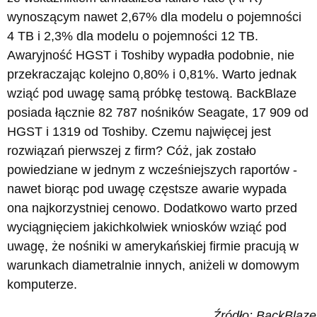
wynoszącym nawet 2,67% dla modelu o pojemności
4 TB i 2,3% dla modelu o pojemności 12 TB.
Awaryjność HGST i Toshiby wypadła podobnie, nie
przekraczając kolejno 0,80% i 0,81%. Warto jednak
wziąć pod uwagę samą próbkę testową. BackBlaze
posiada łącznie 82 787‬ nośników Seagate, 17 909‬ od
HGST i 1319 od Toshiby. Czemu najwięcej jest
rozwiązań pierwszej z firm? Cóż, jak zostało
powiedziane w jednym z wcześniejszych raportów -
nawet biorąc pod uwagę częstsze awarie wypada
ona najkorzystniej cenowo. Dodatkowo warto przed
wyciągnięciem jakichkolwiek wniosków wziąć pod
uwagę, że nośniki w amerykańskiej firmie pracują w
warunkach diametralnie innych, aniżeli w domowym
komputerze.
Źródło: BackBlaze