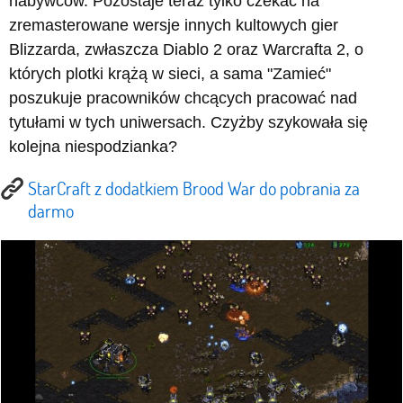
nabywców. Pozostaje teraz tylko czekać na
zremasterowane wersje innych kultowych gier
Blizzarda, zwłaszcza Diablo 2 oraz Warcrafta 2, o
których plotki krążą w sieci, a sama "Zamieć"
poszukuje pracowników chcących pracować nad
tytułami w tych uniwersach. Czyżby szykowała się
kolejna niespodzianka?
StarCraft z dodatkiem Brood War do pobrania za
darmo