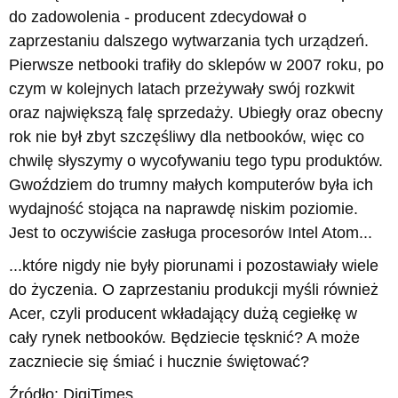
do zadowolenia - producent zdecydował o
zaprzestaniu dalszego wytwarzania tych urządzeń.
Pierwsze netbooki trafiły do sklepów w 2007 roku, po
czym w kolejnych latach przeżywały swój rozkwit
oraz największą falę sprzedaży. Ubiegły oraz obecny
rok nie był zbyt szczęśliwy dla netbooków, więc co
chwilę słyszymy o wycofywaniu tego typu produktów.
Gwoździem do trumny małych komputerów była ich
wydajność stojąca na naprawdę niskim poziomie.
Jest to oczywiście zasługa procesorów Intel Atom...
...które nigdy nie były piorunami i pozostawiały wiele
do życzenia. O zaprzestaniu produkcji myśli również
Acer, czyli producent wkładający dużą cegiełkę w
cały rynek netbooków. Będziecie tęsknić? A może
zaczniecie się śmiać i hucznie świętować?
Źródło: DigiTimes