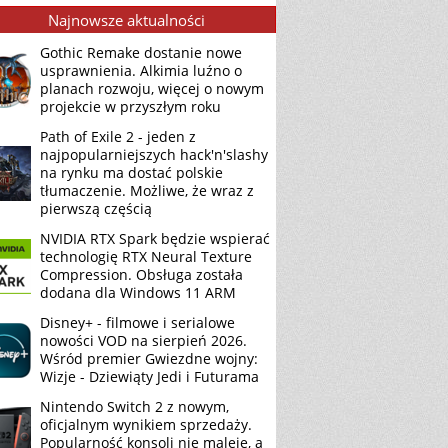
Najnowsze aktualności
Gothic Remake dostanie nowe
usprawnienia. Alkimia luźno o
planach rozwoju, więcej o nowym
projekcie w przyszłym roku
Path of Exile 2 - jeden z
najpopularniejszych hack'n'slashy
na rynku ma dostać polskie
tłumaczenie. Możliwe, że wraz z
pierwszą częścią
NVIDIA RTX Spark będzie wspierać
technologię RTX Neural Texture
Compression. Obsługa została
dodana dla Windows 11 ARM
Disney+ - filmowe i serialowe
nowości VOD na sierpień 2026.
Wśród premier Gwiezdne wojny:
Wizje - Dziewiąty Jedi i Futurama
Nintendo Switch 2 z nowym,
oficjalnym wynikiem sprzedaży.
Popularność konsoli nie maleje, a