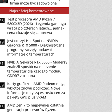
firma może być zadowolona
Najczęściej komentowane
Test procesora AMD Ryzen 7
28
5800X3D (2026) - Legenda gamingu
wraca po czterech latach... jednak
cena okazuje się zaporowa
Jest odczyt Hot Spot na NVIDIA
19
GeForce RTX 5000 - Diagnostyczne
programy zaczęły podawać
informacje o temperaturach
NVIDIA GeForce RTX 5000 - Moderzy
71
znaleźli sposób na mierzenie
temperatur dla każdego modułu
GDDR7 z osobna
Karty graficzne AMD Radeon mogą
69
wkrótce znowu podrożeć. Nowe
informacje dotyczą wzrostu cen za
pakiety GPU plus VRAM
AMD Zen 7 to najpewniej ostatnia
55
generacja procesorów Ryzen,