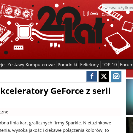
Załóż konto
zje
Zestawy Komputerowe
Poradniki
Felietony
TOP 10
Foru
kceleratory GeForce z serii
iczne
obna linia kart graficznych firmy Sparkle. Nietuzinkowe
zenia, wysoka jakość i ciekawe połączenia kolorów, to