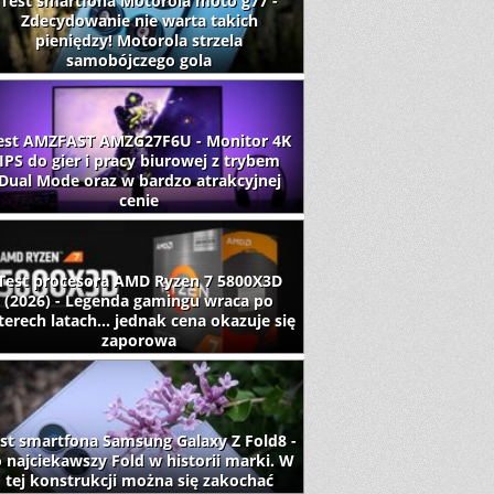
Test smartfona Motorola moto g77 -
Zdecydowanie nie warta takich
pieniędzy! Motorola strzela
samobójczego gola
est AMZFAST AMZG27F6U - Monitor 4K
IPS do gier i pracy biurowej z trybem
Dual Mode oraz w bardzo atrakcyjnej
cenie
Test procesora AMD Ryzen 7 5800X3D
(2026) - Legenda gamingu wraca po
terech latach... jednak cena okazuje się
zaporowa
st smartfona Samsung Galaxy Z Fold8 -
 najciekawszy Fold w historii marki. W
tej konstrukcji można się zakochać