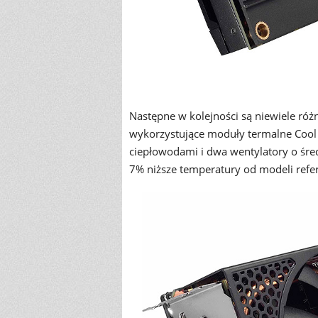
Następne w kolejności są niewiele róż
wykorzystujące moduły termalne Coo
ciepłowodami i dwa wentylatory o śre
7% niższe temperatury od modeli refe