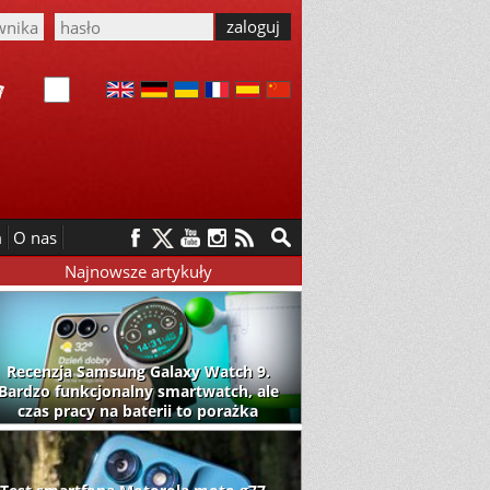
m
O nas
Najnowsze artykuły
Recenzja Samsung Galaxy Watch 9.
Bardzo funkcjonalny smartwatch, ale
czas pracy na baterii to porażka