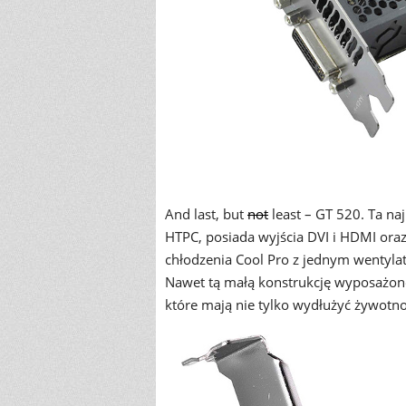
And last, but
not
least – GT 520. Ta n
HTPC, posiada wyjścia DVI i HDMI or
chłodzenia Cool Pro z jednym wenty
Nawet tą małą konstrukcję wyposażon
które mają nie tylko wydłużyć żywotnoś