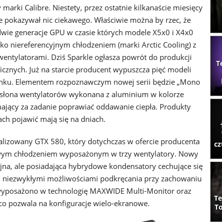
marki Calibre. Niestety, przez ostatnie kilkanaście miesięcy
e pokazywał nic ciekawego. Właściwie można by rzec, że
wie generacje GPU w czasie których modele X5x0 i X4x0
ylko niereferencyjnym chłodzeniem (marki Arctic Cooling) z
wentylatorami. Dziś Sparkle ogłasza powrót do produkcji
T
ficznych. Już na starcie producent wypuszcza pięć modeli
ynku. Elementem rozpoznawczym nowej serii będzie „Mono
 osłona wentylatorów wykonana z aluminium w kolorze
 mający za zadanie poprawiać oddawanie ciepła. Produkty
pach pojawić mają się na dniach.
izowany GTX 580, który dotychczas w ofercie producenta
cz
owym chłodzeniem wyposażonym w trzy wentylatory. Nowy
jna, ale posiadająca hybrydowe kondensatory cechujące się
 i niezwykłymi możliwościami podkręcania przy zachowaniu
0 wyposażono w technologię MAXWIDE Multi-Monitor oraz
Te
t co pozwala na konfiguracje wielo-ekranowe.
To