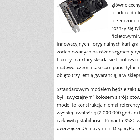
główne cechy 
producent ni
przeoczono d
różniły się t
fioletowymi 
innowacyjnych i oryginalnych kart gra
zorientowanych na różne segmenty r
Luxury” na który składa się frontowa
matowej czerni i taki sam panel tylni
objęto trzy letnią gwarancją, a w skle
Sztandarowym modelem będzie zaktual
był „zwyczajnym” kolosem z trójslot
model to konstrukcja niemal referency
wysoką trwałością (2.000.000 godzin)
całkowitej stabilności. Ponadto X58
dwa złącza DVI i trzy mini DisplayPor