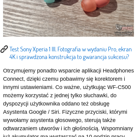
Test Sony Xperia 1 III. Fotografia w wydaniu Pro, ekran
4K i sprawdzona konstrukcja to gwarancja sukcesu?
Otrzymujemy ponadto wsparcie aplikacji Headphones
Connect, dzięki czemu pobawimy się korektorem i
innymi ustawieniami. Co ważne, użytkując WF-C500
możemy korzystać z jednej tylko słuchawki, do
dyspozycji użytkownika oddano też obsługę
Asystenta Google / Siri. Fizyczne przyciski, którymi
wywołamy asystenta głosowego, sterują także
odtwarzaniem utworów i ich głośnością. Wspomniany
już akumulator ma wystarczać na 10 godzin pracy.