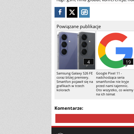
Powiązane publikacje
4
19
Samsung Galaxy S26 FE
Google Pixel 11 -
coraz bliżej premiery.
nadchodząca seria
Smartfon pojawił się na
smartfonów nie kryje
grafikach w trzech
przed nami tajemnic.
kolorach
Oto wszystko, co wiemy
na ich temat
Komentarze: