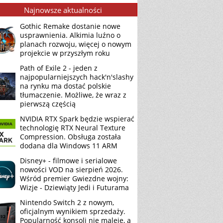
Najnowsze aktualności
Gothic Remake dostanie nowe
usprawnienia. Alkimia luźno o
planach rozwoju, więcej o nowym
projekcie w przyszłym roku
Path of Exile 2 - jeden z
najpopularniejszych hack'n'slashy
na rynku ma dostać polskie
tłumaczenie. Możliwe, że wraz z
pierwszą częścią
NVIDIA RTX Spark będzie wspierać
technologię RTX Neural Texture
Compression. Obsługa została
dodana dla Windows 11 ARM
Disney+ - filmowe i serialowe
nowości VOD na sierpień 2026.
Wśród premier Gwiezdne wojny:
Wizje - Dziewiąty Jedi i Futurama
Nintendo Switch 2 z nowym,
oficjalnym wynikiem sprzedaży.
Popularność konsoli nie maleje, a