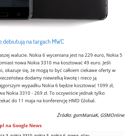
ie debiutują na targach MWC
szej walucie. Nokia 6 wyceniana jest na 229 euro, Nokia 5
tomiast nowa Nokia 3310 ma kosztować 49 euro. Jeśli
i, okazuje się, że mogą to być całkiem ciekawe oferty w
pieczeństwa dodamy niewielką kwotę i nieco ją
ajgorszym wypadku Nokia 6 będzie kosztować 1099 zł,
owa Nokia 3310 - 269 zł. To oczywiście jednak tylko
czekać do 11 maja na konferencję HMD Global.
Źródło: gsmManiaK, GSMOnline
pl na Google News
ia 3
,
nokia 3310
,
nokia 5
,
nokia 6
,
nowa
,
play