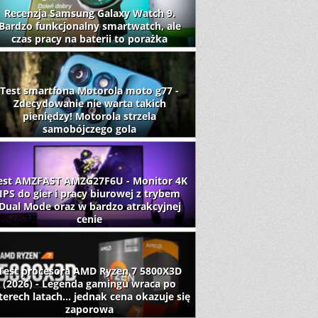
Recenzja Samsung Galaxy Watch 9.
Bardzo funkcjonalny smartwatch, ale
czas pracy na baterii to porażka
Test smartfona Motorola moto g77 -
Zdecydowanie nie warta takich
pieniędzy! Motorola strzela
samobójczego gola
est AMZFAST AMZG27F6U - Monitor 4K
IPS do gier i pracy biurowej z trybem
Dual Mode oraz w bardzo atrakcyjnej
cenie
Test procesora AMD Ryzen 7 5800X3D
(2026) - Legenda gamingu wraca po
terech latach... jednak cena okazuje się
zaporowa