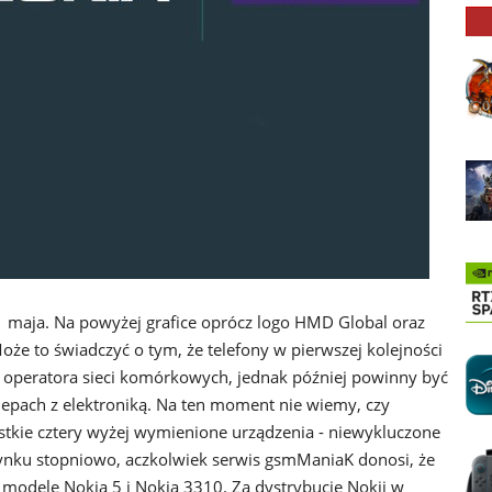
 maja. Na powyżej grafice oprócz logo HMD Global oraz
Może to świadczyć o tym, że telefony w pierwszej kolejności
o operatora sieci komórkowych, jednak później powinny być
epach z elektroniką. Na ten moment nie wiemy, czy
tkie cztery wyżej wymienione urządzenia - niewykluczone
 rynku stopniowo, aczkolwiek serwis gsmManiaK donosi, że
s modele Nokia 5 i Nokia 3310. Za dystrybucję Nokii w