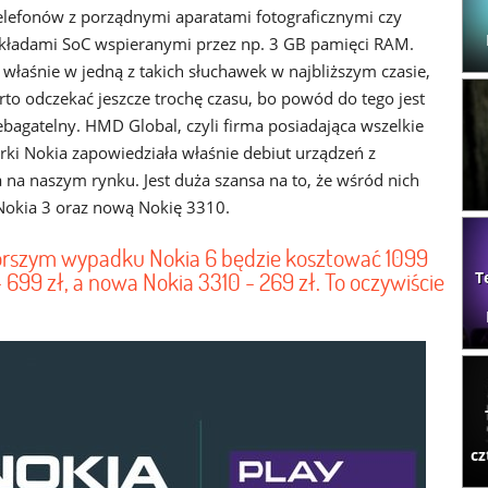
telefonów z porządnymi aparatami fotograficznymi czy
kładami SoC wspieranymi przez np. 3 GB pamięci RAM.
ie właśnie w jedną z takich słuchawek w najbliższym czasie,
to odczekać jeszcze trochę czasu, bo powód do tego jest
bagatelny. HMD Global, czyli firma posiadająca wszelkie
ki Nokia zapowiedziała właśnie debiut urządzeń z
na naszym rynku. Jest duża szansa na to, że wśród nich
Nokia 3 oraz nową Nokię 3310.
orszym wypadku Nokia 6 będzie kosztować 1099
 - 699 zł, a nowa Nokia 3310 - 269 zł. To oczywiście
T
cz