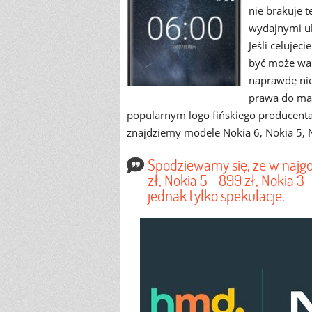
nie brakuje 
wydajnymi u
Jeśli celujec
być może war
naprawdę nie
prawa do mar
popularnym logo fińskiego producenta 
znajdziemy modele Nokia 6, Nokia 5, 
Spodziewamy się, że w najg
zł, Nokia 5 - 899 zł, Nokia 3
jednak tylko spekulacje.