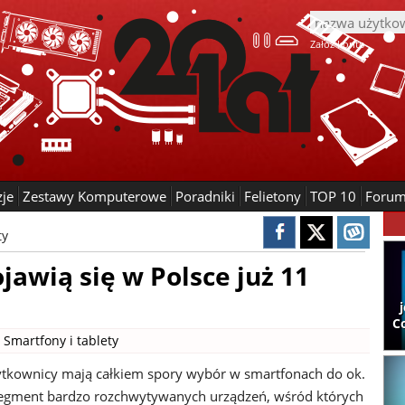
Załóż konto
zje
Zestawy Komputerowe
Poradniki
Felietony
TOP 10
Foru
ty
jawią się w Polsce już 11
C
|
Smartfony i tablety
ytkownicy mają całkiem spory wybór w smartfonach do ok.
segment bardzo rozchwytywanych urządzeń, wśród których