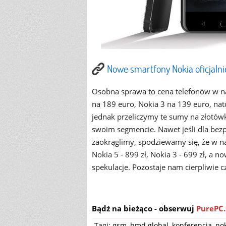
Nowe smartfony Nokia oficjaln
Osobna sprawa to cena telefonów w na
na 189 euro, Nokia 3 na 139 euro, na
jednak przeliczymy te sumy na złotówk
swoim segmencie. Nawet jeśli dla bez
zaokrąglimy, spodziewamy się, że w n
Nokia 5 - 899 zł, Nokia 3 - 699 zł, a n
spekulacje. Pozostaje nam cierpliwie 
Bądź na bieżąco - obserwuj
PurePC.
Tagi:
gsm
,
hmd global
,
konferencja
,
nok