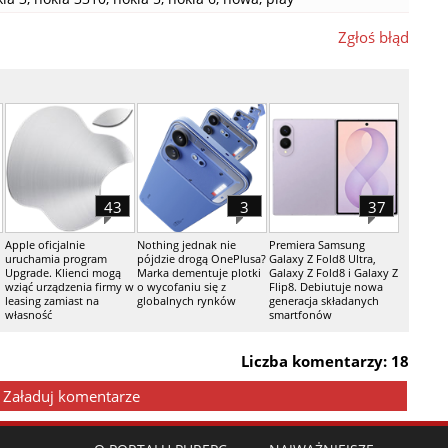
Zgłoś błąd
43
3
37
Apple oficjalnie
Nothing jednak nie
Premiera Samsung
uruchamia program
pójdzie drogą OnePlusa?
Galaxy Z Fold8 Ultra,
Upgrade. Klienci mogą
Marka dementuje plotki
Galaxy Z Fold8 i Galaxy Z
wziąć urządzenia firmy w
o wycofaniu się z
Flip8. Debiutuje nowa
leasing zamiast na
globalnych rynków
generacja składanych
własność
smartfonów
Liczba komentarzy: 18
Załaduj komentarze