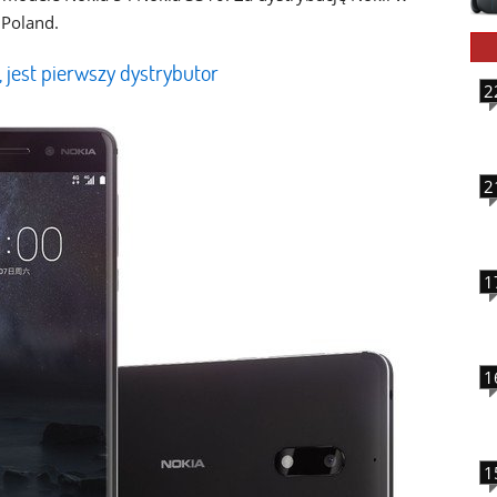
 Poland.
, jest pierwszy dystrybutor
2
2
1
1
1