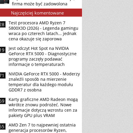
firma może być zadowolona
Najczęściej komentowane
Test procesora AMD Ryzen 7
28
5800X3D (2026) - Legenda gamingu
wraca po czterech latach... jednak
cena okazuje się zaporowa
Jest odczyt Hot Spot na NVIDIA
19
GeForce RTX 5000 - Diagnostyczne
programy zaczęły podawać
informacje o temperaturach
NVIDIA GeForce RTX 5000 - Moderzy
71
znaleźli sposób na mierzenie
temperatur dla każdego modułu
GDDR7 z osobna
Karty graficzne AMD Radeon mogą
69
wkrótce znowu podrożeć. Nowe
informacje dotyczą wzrostu cen za
pakiety GPU plus VRAM
AMD Zen 7 to najpewniej ostatnia
55
generacja procesorów Ryzen,