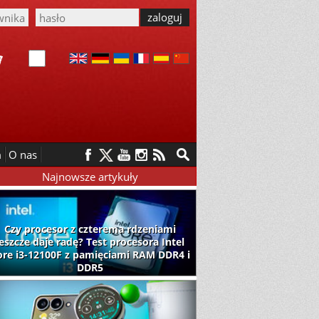
m
O nas
Najnowsze artykuły
Czy procesor z czterema rdzeniami
jeszcze daje radę? Test procesora Intel
ore i3-12100F z pamięciami RAM DDR4 i
DDR5