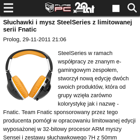
Słuchawki i mysz SteelSeries z limitowanej
serii Fnatic
Prolog
, 29-11-2011 21:06
SteelSeries w ramach
współpracy ze znanym e-
gamingowym zespołem,
stworzył nową edycję dwóch
swoich produktów, która od
grupy wzięła zarówno
kolorystykę jak i nazwę -
Fnatic. Team Fnatic sponsorowany przez tego
producenta pomógł w opracowaniu limitowanej edycji
wyposażonej w 32-bitowy procesor ARM myszy
Sensei i zestawu słuchawkowego 7H z 50mm