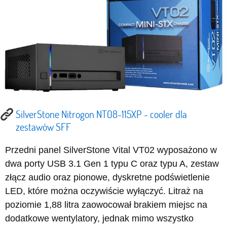
SilverStone Nitrogon NT08-115XP - cooler dla
zestawów SFF
Przedni panel SilverStone Vital VT02 wyposażono w
dwa porty USB 3.1 Gen 1 typu C oraz typu A, zestaw
złącz audio oraz pionowe, dyskretne podświetlenie
LED, które można oczywiście wyłączyć. Litraż na
poziomie 1,88 litra zaowocował brakiem miejsc na
dodatkowe wentylatory, jednak mimo wszystko