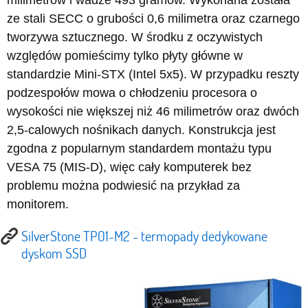
milimetrów i wadze 493 gramów. Wykonana została
ze stali SECC o grubości 0,6 milimetra oraz czarnego
tworzywa sztucznego. W środku z oczywistych
względów pomieścimy tylko płyty główne w
standardzie Mini-STX (Intel 5x5). W przypadku reszty
podzespołów mowa o chłodzeniu procesora o
wysokości nie większej niż 46 milimetrów oraz dwóch
2,5-calowych nośnikach danych. Konstrukcja jest
zgodna z popularnym standardem montażu typu
VESA 75 (MIS-D), więc cały komputerek bez
problemu można podwiesić na przykład za
monitorem.
SilverStone TP01-M2 - termopady dedykowane
dyskom SSD