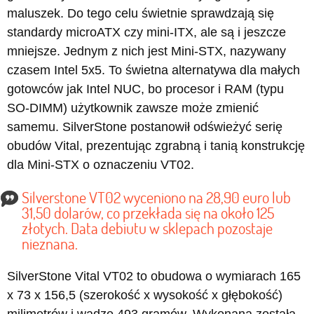
maluszek. Do tego celu świetnie sprawdzają się
standardy microATX czy mini-ITX, ale są i jeszcze
mniejsze. Jednym z nich jest Mini-STX, nazywany
czasem Intel 5x5. To świetna alternatywa dla małych
gotowców jak Intel NUC, bo procesor i RAM (typu
SO-DIMM) użytkownik zawsze może zmienić
samemu. SilverStone postanowił odświeżyć serię
obudów Vital, prezentując zgrabną i tanią konstrukcję
dla Mini-STX o oznaczeniu VT02.
Silverstone VT02 wyceniono na 28,90 euro lub
31,50 dolarów, co przekłada się na około 125
złotych. Data debiutu w sklepach pozostaje
nieznana.
SilverStone Vital VT02 to obudowa o wymiarach 165
x 73 x 156,5 (szerokość x wysokość x głębokość)