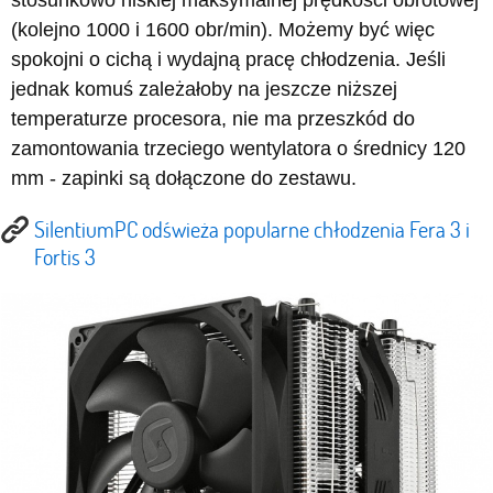
stosunkowo niskiej maksymalnej prędkości obrotowej
(kolejno 1000 i 1600 obr/min). Możemy być więc
spokojni o cichą i wydajną pracę chłodzenia. Jeśli
jednak komuś zależałoby na jeszcze niższej
temperaturze procesora, nie ma przeszkód do
zamontowania trzeciego wentylatora o średnicy 120
mm - zapinki są dołączone do zestawu.
SilentiumPC odświeża popularne chłodzenia Fera 3 i
Fortis 3