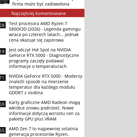
firma może być zadowolona
Najczęściej komentowane
Test procesora AMD Ryzen 7
28
5800X3D (2026) - Legenda gamingu
wraca po czterech latach... jednak
cena okazuje się zaporowa
Jest odczyt Hot Spot na NVIDIA
19
GeForce RTX 5000 - Diagnostyczne
programy zaczęły podawać
informacje o temperaturach
NVIDIA GeForce RTX 5000 - Moderzy
71
znaleźli sposób na mierzenie
temperatur dla każdego modułu
GDDR7 z osobna
Karty graficzne AMD Radeon mogą
69
wkrótce znowu podrożeć. Nowe
informacje dotyczą wzrostu cen za
pakiety GPU plus VRAM
AMD Zen 7 to najpewniej ostatnia
55
generacja procesorów Ryzen,