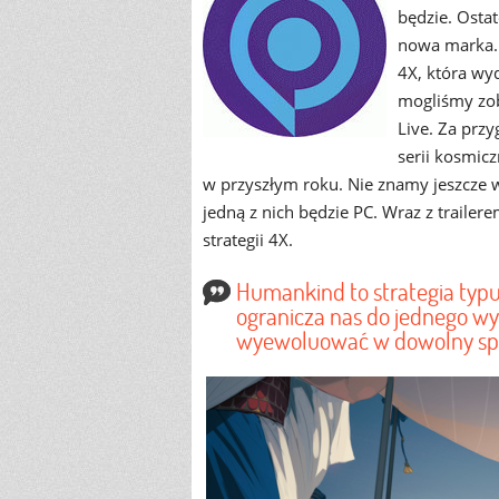
będzie. Ostat
nowa marka. 
4X, która wyd
mogliśmy zob
Live. Za prz
serii kosmicz
w przyszłym roku. Nie znamy jeszcze ws
jedną z nich będzie PC. Wraz z traile
strategii 4X.
Humankind to strategia typu 
ogranicza nas do jednego wy
wyewoluować w dowolny spos