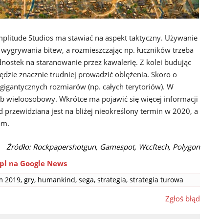
mplitude Studios ma stawiać na aspekt taktyczny. Używanie
 wygrywania bitew, a rozmieszczając np. łuczników trzeba
dnostek na staranowanie przez kawalerię. Z kolei budując
dzie znacznie trudniej prowadzić oblężenia. Skoro o
igantycznych rozmiarów (np. całych terytoriów). W
b wieloosobowy. Wkrótce ma pojawić się więcej informacji
przewidziana jest na bliżej nieokreślony termin w 2020, a
am.
Źródło: Rockpapershotgun, Gamespot, Wccftech, Polygon
pl na Google News
m 2019
,
gry
,
humankind
,
sega
,
strategia
,
strategia turowa
Zgłoś błąd