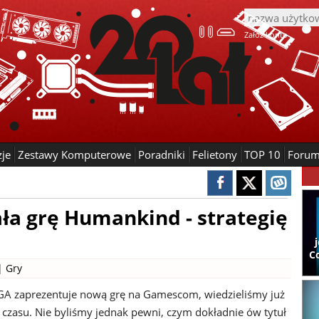
Załóż konto
zje
Zestawy Komputerowe
Poradniki
Felietony
TOP 10
Foru
ła grę Humankind - strategię
C
 |
Gry
GA zaprezentuje nową grę na Gamescom, wiedzieliśmy już
 czasu. Nie byliśmy jednak pewni, czym dokładnie ów tytuł