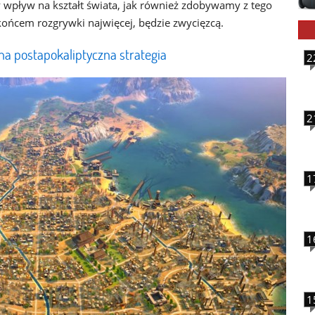
 wpływ na kształt świata, jak również zdobywamy z tego
z końcem rozgrywki najwięcej, będzie zwycięzcą.
na postapokaliptyczna strategia
2
2
1
1
1