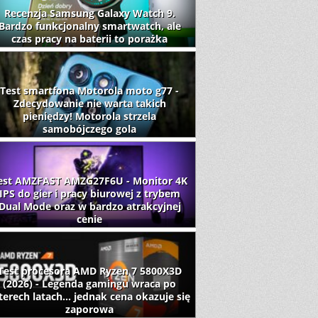
Recenzja Samsung Galaxy Watch 9.
Bardzo funkcjonalny smartwatch, ale
czas pracy na baterii to porażka
Test smartfona Motorola moto g77 -
Zdecydowanie nie warta takich
pieniędzy! Motorola strzela
samobójczego gola
est AMZFAST AMZG27F6U - Monitor 4K
IPS do gier i pracy biurowej z trybem
Dual Mode oraz w bardzo atrakcyjnej
cenie
Test procesora AMD Ryzen 7 5800X3D
(2026) - Legenda gamingu wraca po
terech latach... jednak cena okazuje się
zaporowa