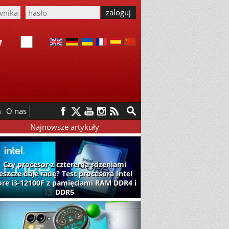
m
O nas
Najnowsze artykuły
Czy procesor z czterema rdzeniami
jeszcze daje radę? Test procesora Intel
ore i3-12100F z pamięciami RAM DDR4 i
DDR5