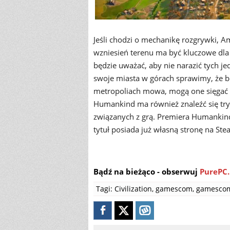
Jeśli chodzi o mechanikę rozgrywki, A
wzniesień terenu ma być kluczowe dla
będzie uważać, aby nie narazić tych je
swoje miasta w górach sprawimy, że bę
metropoliach mowa, mogą one sięgać g
Humankind ma również znaleźć się try
związanych z grą. Premiera Humankind 
tytuł posiada już własną stronę na Ste
Bądź na bieżąco - obserwuj
PurePC.
Tagi:
Civilization
,
gamescom
,
gamesco