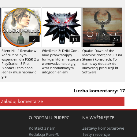
2
11
25
Silent Hill 2 Remake w
Wiedźmin 3: Dziki Gon -
Quake: Dawn of the
końcu z pełnym
mod przywracający
Machine dostępne już na
wsparciem dla PSSR 2 w
funkcję, która nie została
Steam i konsolach. To
PlayStation 5 Pro.
wprowadzona do gry,
darmowy dodatek do
e
Bloober Team nadal
wraz z dodatkowymi
klasycznej produkcji id
jednak musi naprawić
udogodnieniami
Software
grę
Liczba komentarzy: 17
Załaduj komentarze
O PORTALU PUREPC
NAJWAŻNIEJSZE
Kontakt z nami
Zestawy komputerowe
Redakcja PurePC
Testy i recenzje