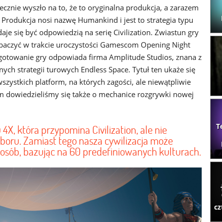
ecznie wyszło na to, że to oryginalna produkcja, a zarazem
Produkcja nosi nazwę Humankind i jest to strategia typu
aje się być odpowiedzią na serię Civilization. Zwiastun gry
aczyć w trakcie uroczystości Gamescom Opening Night
ygotowanie gry odpowiada firma Amplitude Studios, znana z
nych strategii turowych Endless Space. Tytuł ten ukaże się
zystkich platform, na których zagości, ale niewątpliwie
rem dowiedzieliśmy się także o mechanice rozgrywki nowej
T
4X, która przypomina Civilization, ale nie
boru. Zamiast tego nasza cywilizacja może
ób, bazując na 60 predefiniowanych kulturach.
cz