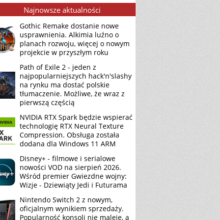
Najnowsze aktualności
Gothic Remake dostanie nowe
usprawnienia. Alkimia luźno o
planach rozwoju, więcej o nowym
projekcie w przyszłym roku
Path of Exile 2 - jeden z
najpopularniejszych hack'n'slashy
na rynku ma dostać polskie
tłumaczenie. Możliwe, że wraz z
pierwszą częścią
NVIDIA RTX Spark będzie wspierać
technologię RTX Neural Texture
Compression. Obsługa została
dodana dla Windows 11 ARM
Disney+ - filmowe i serialowe
nowości VOD na sierpień 2026.
Wśród premier Gwiezdne wojny:
Wizje - Dziewiąty Jedi i Futurama
Nintendo Switch 2 z nowym,
oficjalnym wynikiem sprzedaży.
Popularność konsoli nie maleje, a