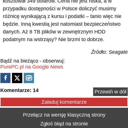
kosztował 349 dolarów. Cena nie jest niska, a w
przypadku dostępności w Polsce doliczyć musimy
różnicę wynikającą z kursu i podatki – tanio więc nie
będzie. Inną kwestią jest natomiast bezpieczeństwo
danych. Aż 8 TB plików w zewnętrznym HDD
podatnym na wstrząsy? Nie brzmi to dobrze.
Źródło: Seagate
Bądź na bieżąco - obserwuj:
PurePC.pl na Google News
Komentarze: 14
Przewiń w dół
Załaduj komentarze
Przełącz na wersję klasyczną strony
Zgłoś błąd na stronie