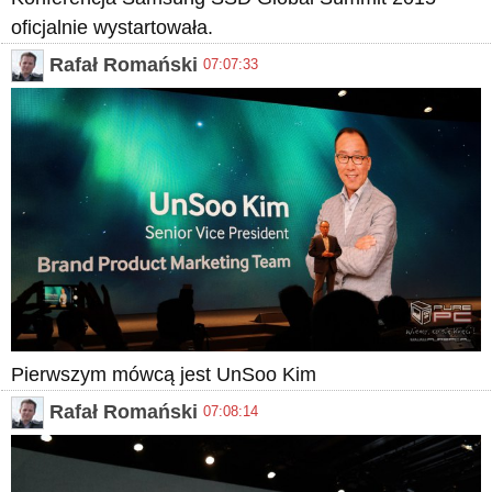
oficjalnie wystartowała.
Rafał Romański
07:07:33
Pierwszym mówcą jest UnSoo Kim
Rafał Romański
07:08:14