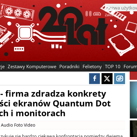
Załóż konto
zje
Zestawy Komputerowe
Poradniki
Felietony
TOP 10
Foru
 firma zdradza konkrety
ości ekranów Quantum Dot
ch i monitorach
|
Audio Foto Video
zykuje się bardzo ciekawa konfrontacja pomiędzy dwiema