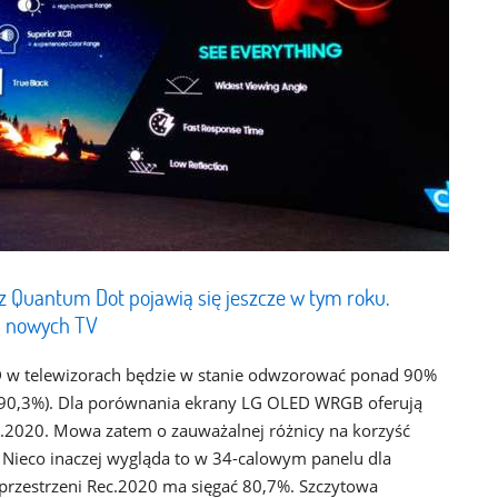
 Quantum Dot pojawią się jeszcze w tym roku.
ji nowych TV
 w telewizorach będzie w stanie odwzorować ponad 90%
e 90,3%). Dla porównania ekrany LG OLED WRGB oferują
.2020. Mowa zatem o zauważalnej różnicy na korzyść
Nieco inaczej wygląda to w 34-calowym panelu dla
rzestrzeni Rec.2020 ma sięgać 80,7%. Szczytowa