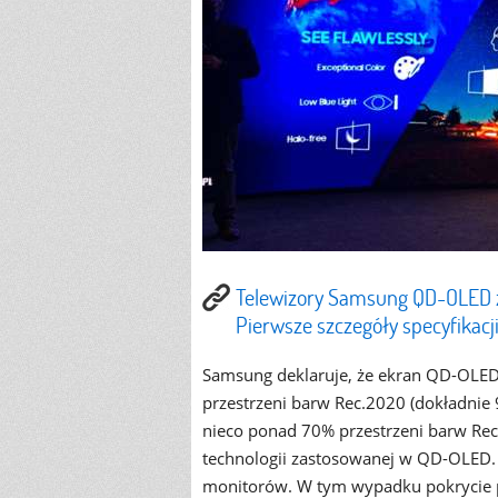
Telewizory Samsung QD-OLED z
Pierwsze szczegóły specyfikac
Samsung deklaruje, że ekran QD-OLED
przestrzeni barw Rec.2020 (dokładni
nieco ponad 70% przestrzeni barw Rec
technologii zastosowanej w QD-OLED. 
monitorów. W tym wypadku pokrycie p