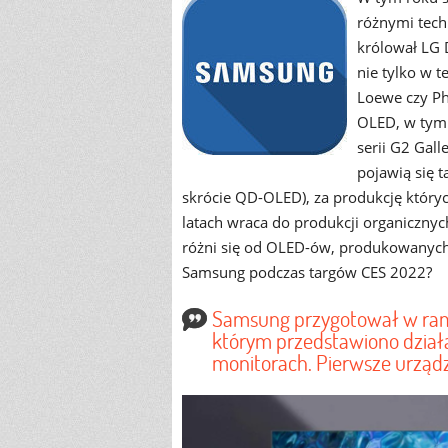
różnymi tech
królował LG 
nie tylko w t
Loewe czy Ph
OLED, w tym 
serii G2 Gal
pojawią się 
skrócie QD-OLED), za produkcję któr
latach wraca do produkcji organiczny
różni się od OLED-ów, produkowanych p
Samsung podczas targów CES 2022?
Samsung przygotował w ram
którym przedstawiono dział
monitorach. Pierwsze urządz