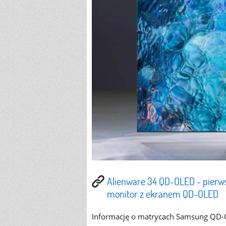
Alienware 34 QD-OLED - pierws
monitor z ekranem QD-OLED
Informację o matrycach Samsung QD-