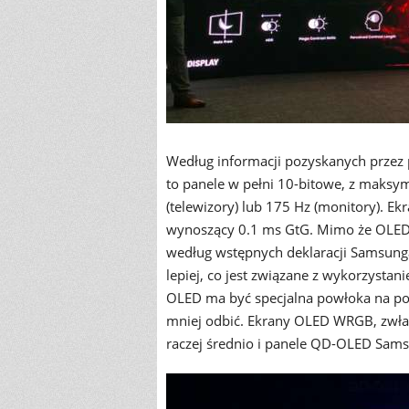
Według informacji pozyskanych przez
to panele w pełni 10-bitowe, z maksym
(telewizory) lub 175 Hz (monitory). Ek
wynoszący 0.1 ms GtG. Mimo że OLED
według wstępnych deklaracji Samsun
lepiej, co jest związane z wykorzyst
OLED ma być specjalna powłoka na pow
mniej odbić. Ekrany OLED WRGB, zwła
raczej średnio i panele QD-OLED Sams