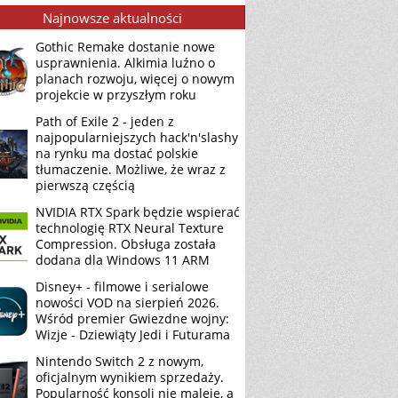
Najnowsze aktualności
Gothic Remake dostanie nowe
usprawnienia. Alkimia luźno o
planach rozwoju, więcej o nowym
projekcie w przyszłym roku
Path of Exile 2 - jeden z
najpopularniejszych hack'n'slashy
na rynku ma dostać polskie
tłumaczenie. Możliwe, że wraz z
pierwszą częścią
NVIDIA RTX Spark będzie wspierać
technologię RTX Neural Texture
Compression. Obsługa została
dodana dla Windows 11 ARM
Disney+ - filmowe i serialowe
nowości VOD na sierpień 2026.
Wśród premier Gwiezdne wojny:
Wizje - Dziewiąty Jedi i Futurama
Nintendo Switch 2 z nowym,
oficjalnym wynikiem sprzedaży.
Popularność konsoli nie maleje, a