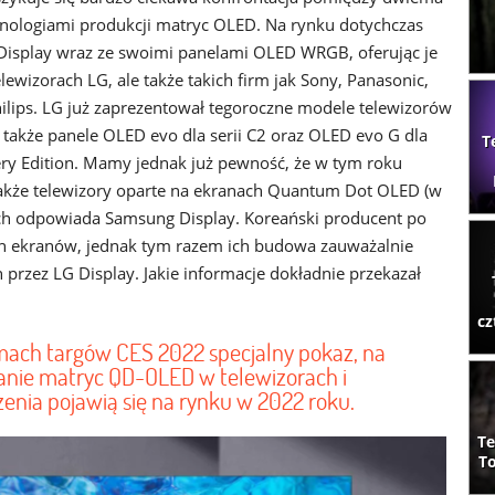
nologiami produkcji matryc OLED. Na rynku dotychczas
Display wraz ze swoimi panelami OLED WRGB, oferując je
elewizorach LG, ale także takich firm jak Sony, Panasonic,
ilips. LG już zaprezentował tegoroczne modele telewizorów
także panele OLED evo dla serii C2 oraz OLED evo G dla
T
lery Edition. Mamy jednak już pewność, że w tym roku
także telewizory oparte na ekranach Quantum Dot OLED (w
ych odpowiada Samsung Display. Koreański producent po
ch ekranów, jednak tym razem ich budowa zauważalnie
rzez LG Display. Jakie informacje dokładnie przekazał
cz
ach targów CES 2022 specjalny pokaz, na
anie matryc QD-OLED w telewizorach i
enia pojawią się na rynku w 2022 roku.
Te
To