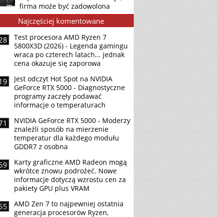
firma może być zadowolona
Najczęściej komentowane
Test procesora AMD Ryzen 7
28
5800X3D (2026) - Legenda gamingu
wraca po czterech latach... jednak
cena okazuje się zaporowa
Jest odczyt Hot Spot na NVIDIA
19
GeForce RTX 5000 - Diagnostyczne
programy zaczęły podawać
informacje o temperaturach
NVIDIA GeForce RTX 5000 - Moderzy
71
znaleźli sposób na mierzenie
temperatur dla każdego modułu
GDDR7 z osobna
Karty graficzne AMD Radeon mogą
69
wkrótce znowu podrożeć. Nowe
informacje dotyczą wzrostu cen za
pakiety GPU plus VRAM
AMD Zen 7 to najpewniej ostatnia
55
generacja procesorów Ryzen,