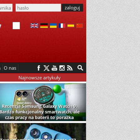
m
O nas
Najnowsze artykuły
Recenzja Samsung Galaxy Watch 9.
Bardzo funkcjonalny smartwatch, ale
czas pracy na baterii to porażka