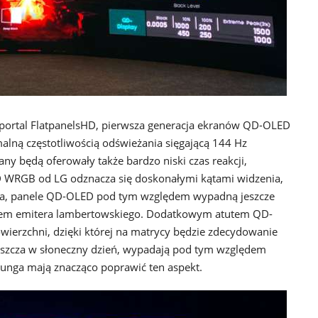
 portal FlatpanelsHD, pierwsza generacja ekranów QD-OLED
alną częstotliwością odświeżania sięgającą 144 Hz
rany będą oferowały także bardzo niski czas reakcji,
 WRGB od LG odznacza się doskonałymi kątami widzenia,
ga, panele QD-OLED pod tym względem wypadną jeszcze
aniem emitera lambertowskiego. Dodatkowym atutem QD-
ierzchni, dzięki której na matrycy będzie zdecydowanie
szcza w słoneczny dzień, wypadają pod tym względem
unga mają znacząco poprawić ten aspekt.