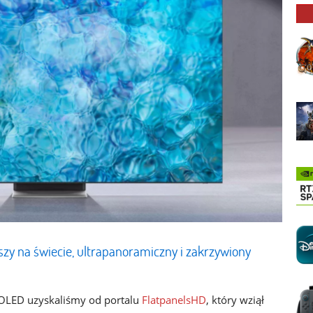
zy na świecie, ultrapanoramiczny i zakrzywiony
OLED uzyskaliśmy od portalu
FlatpanelsHD
, który wziął