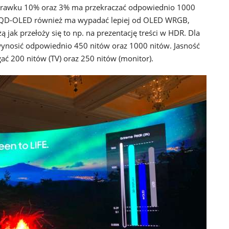
skrawku 10% oraz 3% ma przekraczać odpowiednio 1000
 QD-OLED również ma wypadać lepiej od OLED WRGB,
ą jak przełoży się to np. na prezentację treści w HDR. Dla
 wynosić odpowiednio 450 nitów oraz 1000 nitów. Jasność
ać 200 nitów (TV) oraz 250 nitów (monitor).