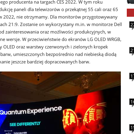
iego producenta na targach CES 2022. W tym roku
cję paneli dla telewizorów o przekątnej 55 cali oraz 65
ej w 2022, nie otrzymamy. Dla monitorów przygotowywany
cjach 21:9. Zostanie on wykorzystany m.in. w monitorze Dell
2
od zainteresowania oraz możliwości produkcyjnych, w
ejne wersje. W przeciwieństwie do ekranów LG OLED WRGB,
cy OLED oraz warstwy czerwonych i zielonych kropek
2
barw, umieszczonych bezpośrednio nad niebieską diodą
anie jeszcze bardziej dopracowanych barw.
1
1
1