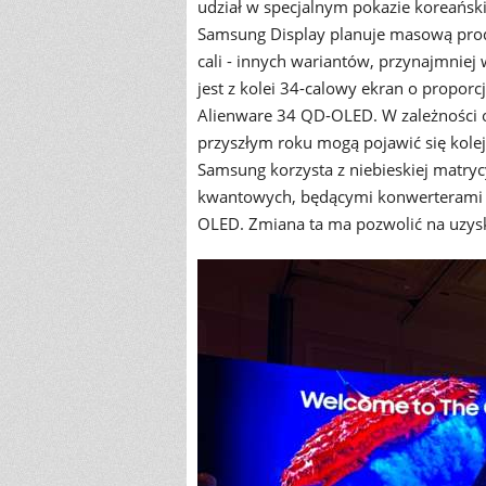
udział w specjalnym pokazie koreańsk
Samsung Display planuje masową produk
cali - innych wariantów, przynajmni
jest z kolei 34-calowy ekran o propor
Alienware 34 QD-OLED. W zależności 
przyszłym roku mogą pojawić się kol
Samsung korzysta z niebieskiej matry
kwantowych, będącymi konwerterami 
OLED. Zmiana ta ma pozwolić na uzysk