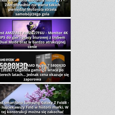
Test smartfona Motorola moto g77 -
Zdecydowanie nie warta takich
pieniędzy! Motorola strzela
samobójczego gola
est AMZFAST AMZG27F6U - Monitor 4K
IPS do gier i pracy biurowej z trybem
Dual Mode oraz w bardzo atrakcyjnej
cenie
Test procesora AMD Ryzen 7 5800X3D
(2026) - Legenda gamingu wraca po
terech latach... jednak cena okazuje się
zaporowa
st smartfona Samsung Galaxy Z Fold8 -
 najciekawszy Fold w historii marki. W
tej konstrukcji można się zakochać