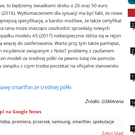
iwe, to będziemy świadkami skoku o 20 oraz 50 euro
(2016). Wytłumaczeniem dla sytuacji ma być fakt, że nowe
iejszą specyfikację, a bardzo możliwe, że także certyfikat
2
oka cena może znacząco zaszkodzić sprzedaży nowych
adku modelu A5 (2017) niebezpiecznie zbliża się w rejon
ą więcej do zaoferowania. Warto przy tym także pamiętać,
m incydencie związanym z Note7 problemy z zaufaniem
2
cen modeli ze średniej półki na pewno tutaj nie pomoże.
 w związku z czym trzeba poczekać na oficjalne stanowisko
1
kawy smartfon ze średniej półki
Źródło: GSMArena
1
pl na Google News
lotka
,
premiera
,
przeciek
,
samsung
,
smartfon
,
spekulacje
1
Zgłoś błąd