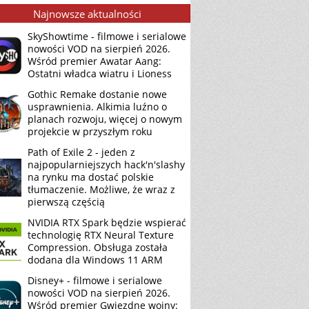
Najnowsze aktualności
SkyShowtime - filmowe i serialowe
nowości VOD na sierpień 2026.
Wśród premier Awatar Aang:
Ostatni władca wiatru i Lioness
Gothic Remake dostanie nowe
usprawnienia. Alkimia luźno o
planach rozwoju, więcej o nowym
projekcie w przyszłym roku
Path of Exile 2 - jeden z
najpopularniejszych hack'n'slashy
na rynku ma dostać polskie
tłumaczenie. Możliwe, że wraz z
pierwszą częścią
NVIDIA RTX Spark będzie wspierać
technologię RTX Neural Texture
Compression. Obsługa została
dodana dla Windows 11 ARM
Disney+ - filmowe i serialowe
nowości VOD na sierpień 2026.
Wśród premier Gwiezdne wojny: