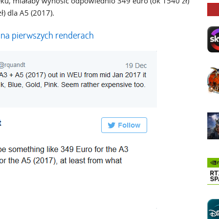
eku, miałaby wynosić odpowiednio 349 euro (ok 1540 zł)
ł) dla A5 (2017).
 na pierwszych renderach