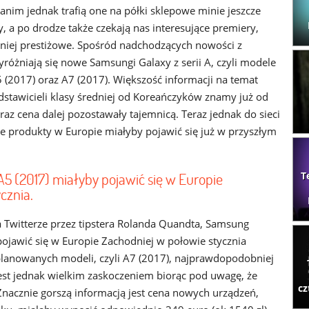
anim jednak trafią one na półki sklepowe minie jeszcze
y, a po drodze także czekają nas interesujące premiery,
mniej prestiżowe. Spośród nadchodzących nowości z
różniają się nowe Samsungi Galaxy z serii A, czyli modele
5 (2017) oraz A7 (2017). Większość informacji na temat
stawicieli klasy średniej od Koreańczyków znamy już od
raz cena dalej pozostawały tajemnicą. Teraz jednak do sieci
we produkty w Europie miałyby pojawić się już w przyszłym
A5 (2017) miałyby pojawić się w Europie
T
cznia.
 Twitterze przez tipstera Rolanda Quandta, Samsung
pojawić się w Europie Zachodniej w połowie stycznia
planowanych modeli, czyli A7 (2017), najprawdopodobniej
 jest jednak wielkim zaskoczeniem biorąc pod uwagę, że
cz
Znacznie gorszą informacją jest cena nowych urządzeń,