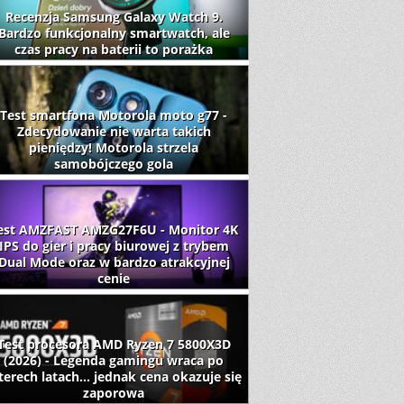
Recenzja Samsung Galaxy Watch 9.
Bardzo funkcjonalny smartwatch, ale
czas pracy na baterii to porażka
Test smartfona Motorola moto g77 -
Zdecydowanie nie warta takich
pieniędzy! Motorola strzela
samobójczego gola
est AMZFAST AMZG27F6U - Monitor 4K
IPS do gier i pracy biurowej z trybem
Dual Mode oraz w bardzo atrakcyjnej
cenie
Test procesora AMD Ryzen 7 5800X3D
(2026) - Legenda gamingu wraca po
terech latach... jednak cena okazuje się
zaporowa