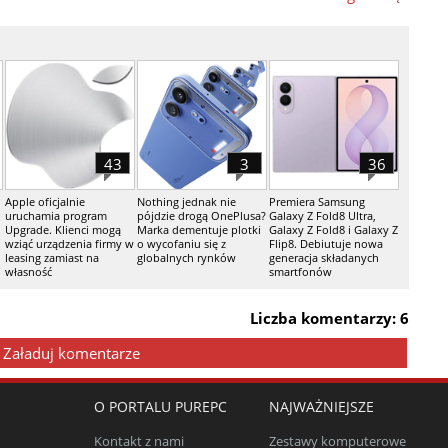
43
3
36
Apple oficjalnie
Nothing jednak nie
Premiera Samsung
uruchamia program
pójdzie drogą OnePlusa?
Galaxy Z Fold8 Ultra,
Upgrade. Klienci mogą
Marka dementuje plotki
Galaxy Z Fold8 i Galaxy Z
wziąć urządzenia firmy w
o wycofaniu się z
Flip8. Debiutuje nowa
leasing zamiast na
globalnych rynków
generacja składanych
własność
smartfonów
Liczba komentarzy: 6
Załaduj komentarze
O PORTALU PUREPC
NAJWAŻNIEJSZE
Kontakt z nami
Zestawy komputerowe