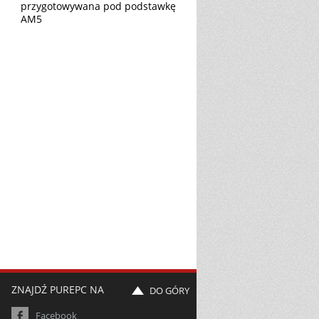
przygotowywana pod podstawkę
AM5
ZNAJDŹ PUREPC NA
DO GÓRY
Facebook