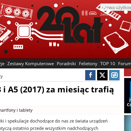
Załóż konto
zje
Zestawy Komputerowe
Poradniki
Felietony
TOP 10
Foru
ty
 A5 (2017) za miesiąc trafią
C
artfony i tablety
ki i spekulacje dochodzące do nas ze świata urządzeń
tyczą ostatnio przede wszystkim nadchodzących