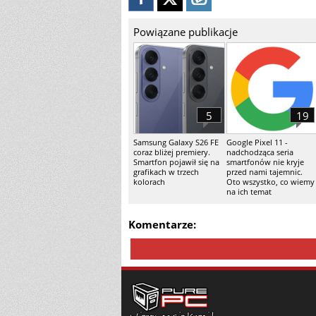
Powiązane publikacje
5
19
Samsung Galaxy S26 FE
Google Pixel 11 -
coraz bliżej premiery.
nadchodząca seria
Smartfon pojawił się na
smartfonów nie kryje
grafikach w trzech
przed nami tajemnic.
kolorach
Oto wszystko, co wiemy
na ich temat
Komentarze: