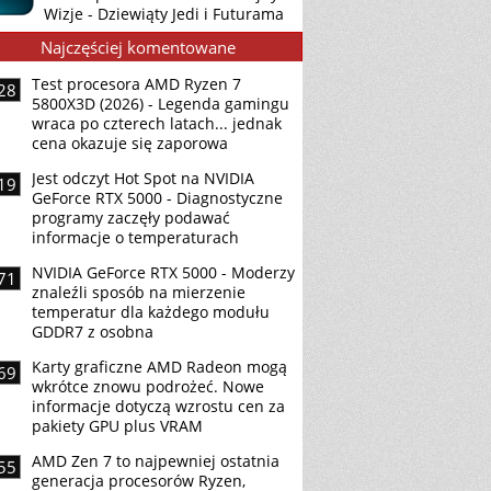
Wizje - Dziewiąty Jedi i Futurama
Najczęściej komentowane
Test procesora AMD Ryzen 7
28
5800X3D (2026) - Legenda gamingu
wraca po czterech latach... jednak
cena okazuje się zaporowa
Jest odczyt Hot Spot na NVIDIA
19
GeForce RTX 5000 - Diagnostyczne
programy zaczęły podawać
informacje o temperaturach
NVIDIA GeForce RTX 5000 - Moderzy
71
znaleźli sposób na mierzenie
temperatur dla każdego modułu
GDDR7 z osobna
Karty graficzne AMD Radeon mogą
69
wkrótce znowu podrożeć. Nowe
informacje dotyczą wzrostu cen za
pakiety GPU plus VRAM
AMD Zen 7 to najpewniej ostatnia
55
generacja procesorów Ryzen,