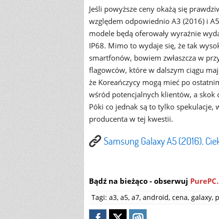
Jeśli powyższe ceny okażą się prawdz
względem odpowiednio A3 (2016) i A5 
modele będą oferowały wyraźnie wydajn
IP68. Mimo to wydaje się, że tak wys
smartfonów, bowiem zwłaszcza w przyp
flagowców, które w dalszym ciągu maj
że Koreańczycy mogą mieć po ostatni
wśród potencjalnych klientów, a skok 
Póki co jednak są to tylko spekulacje,
producenta w tej kwestii.
Samsung Galaxy A5 (2016). Cie
Bądź na bieżąco - obserwuj
PurePC.
Tagi:
a3
,
a5
,
a7
,
android
,
cena
,
galaxy
,
p