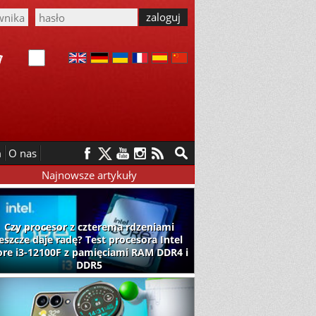
m
O nas
Najnowsze artykuły
Czy procesor z czterema rdzeniami
jeszcze daje radę? Test procesora Intel
ore i3-12100F z pamięciami RAM DDR4 i
DDR5