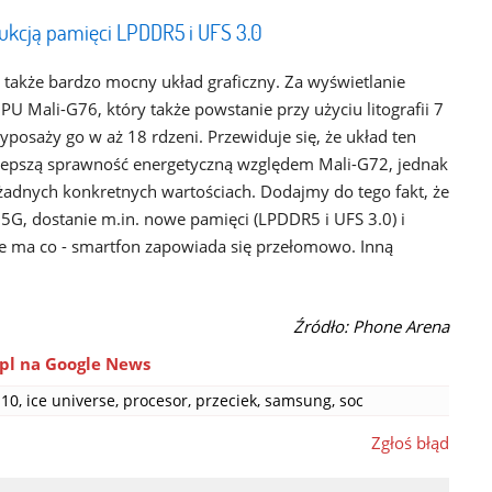
ukcją pamięci LPDDR5 i UFS 3.0
także bardzo mocny układ graficzny. Za wyświetlanie
U Mali-G76, który także powstanie przy użyciu litografii 7
yposaży go w aż 18 rdzeni. Przewiduje się, że układ ten
 lepszą sprawność energetyczną względem Mali-G72, jednak
dnych konkretnych wartościach. Dodajmy do tego fakt, że
5G, dostanie m.in. nowe pamięci (LPDDR5 i UFS 3.0) i
ie ma co - smartfon zapowiada się przełomowo. Inną
Źródło: Phone Arena
pl na Google News
s10
,
ice universe
,
procesor
,
przeciek
,
samsung
,
soc
Zgłoś błąd