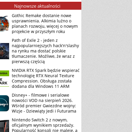
Najnowsze aktualności
Gothic Remake dostanie nowe
usprawnienia. Alkimia luźno o
planach rozwoju, więcej o nowym
projekcie w przyszłym roku
Path of Exile 2 - jeden z
najpopularniejszych hack'n'slashy
na rynku ma dostać polskie
tłumaczenie. Możliwe, że wraz z
pierwszą częścią
NVIDIA RTX Spark będzie wspierać
technologię RTX Neural Texture
Compression. Obsługa została
dodana dla Windows 11 ARM
Disney+ - filmowe i serialowe
nowości VOD na sierpień 2026.
Wśród premier Gwiezdne wojny:
Wizje - Dziewiąty Jedi i Futurama
Nintendo Switch 2 z nowym,
oficjalnym wynikiem sprzedaży.
Popularność konsoli nie maleje, a