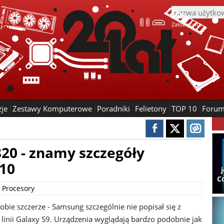
Załóż konto
zje
Zestawy Komputerowe
Poradniki
Felietony
TOP 10
Foru
20 - znamy szczegóły
S10
C
|
Procesory
bie szczerze - Samsung szczególnie nie popisał się z
 linii Galaxy S9. Urządzenia wyglądają bardzo podobnie jak