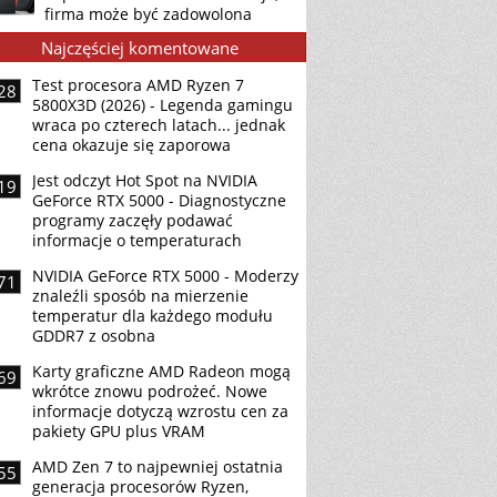
firma może być zadowolona
Najczęściej komentowane
Test procesora AMD Ryzen 7
28
5800X3D (2026) - Legenda gamingu
wraca po czterech latach... jednak
cena okazuje się zaporowa
Jest odczyt Hot Spot na NVIDIA
19
GeForce RTX 5000 - Diagnostyczne
programy zaczęły podawać
informacje o temperaturach
NVIDIA GeForce RTX 5000 - Moderzy
71
znaleźli sposób na mierzenie
temperatur dla każdego modułu
GDDR7 z osobna
Karty graficzne AMD Radeon mogą
69
wkrótce znowu podrożeć. Nowe
informacje dotyczą wzrostu cen za
pakiety GPU plus VRAM
AMD Zen 7 to najpewniej ostatnia
55
generacja procesorów Ryzen,