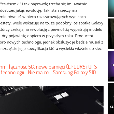
 "es-ósemki" i tak naprawdę trzeba się im uważnie
 dostrzec jakąś ewolucję. Taki stan rzeczy ma
enie również w nieco rozczarowujących wynikach
estety, wiele wskazuje na to, że podobny los spotka Galaxy
, którzy czekają na rewolucję z pewnością wypatrują modelu
który pojawi się dopiero w przyszłym roku. Producent
ro nowych technologii, jednak obsłużyć je będzie musiał z
zczęście jego specyfikacja która wyciekła właśnie do sieci
T
m, łączność 5G, nowe pamięci (LPDDR5 i UFS
technologii... Nie ma co - Samsung Galaxy S10
cz