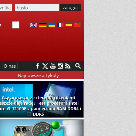
m
O nas
Najnowsze artykuły
Czy procesor z czterema rdzeniami
jeszcze daje radę? Test procesora Intel
ore i3-12100F z pamięciami RAM DDR4 i
DDR5