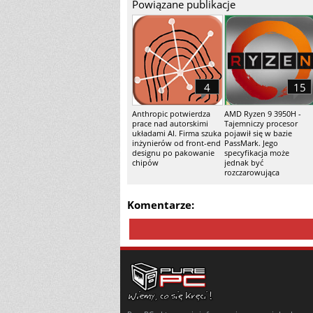
Powiązane publikacje
4
15
Anthropic potwierdza
AMD Ryzen 9 3950H -
prace nad autorskimi
Tajemniczy procesor
układami AI. Firma szuka
pojawił się w bazie
inżynierów od front-end
PassMark. Jego
designu po pakowanie
specyfikacja może
chipów
jednak być
rozczarowująca
Komentarze: