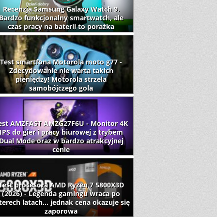
Recenzja Samsung Galaxy Watch 9.
Bardzo funkcjonalny smartwatch, ale
czas pracy na baterii to porażka
Test smartfona Motorola moto g77 -
Zdecydowanie nie warta takich
pieniędzy! Motorola strzela
samobójczego gola
est AMZFAST AMZG27F6U - Monitor 4K
IPS do gier i pracy biurowej z trybem
Dual Mode oraz w bardzo atrakcyjnej
cenie
Test procesora AMD Ryzen 7 5800X3D
(2026) - Legenda gamingu wraca po
terech latach... jednak cena okazuje się
zaporowa