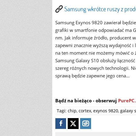
Samsung wkrótce ruszy z prod
Samsung Exynos 9820 zawierał będzie 
grafiki w smartfonie odpowiadać ma GP
nm. Jak informuje źródło, producent w
zapewni znacznie wyższą wydajność i
na ten moment nie możemy mówić o ża
Samsung Galaxy S10 obsłuży łączność 
szereg różnych nowych technologii. N
sprawą będzie zapewne jego cena...
Bądź na bieżąco - obserwuj
PurePC.
Tagi:
chip
,
cortex
,
exynos 9820
,
galaxy 