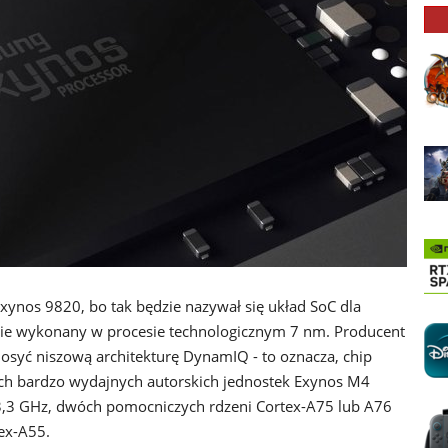
Exynos 9820, bo tak będzie nazywał się układ SoC dla
ie wykonany w procesie technologicznym 7 nm. Producent
syć niszową architekturę DynamIQ - to oznacza, chip
wóch bardzo wydajnych autorskich jednostek Exynos M4
3,3 GHz, dwóch pomocniczych rdzeni Cortex-A75 lub A76
ex-A55.