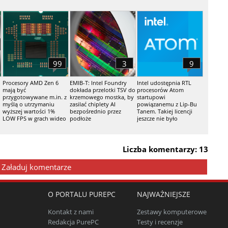
99
3
9
Procesory AMD Zen 6
EMIB-T: Intel Foundry
Intel udostępnia RTL
mają być
dokłada przelotki TSV do
procesorów Atom
przygotowywane m.in. z
krzemowego mostka, by
startupowi
myślą o utrzymaniu
zasilać chiplety AI
powiązanemu z Lip-Bu
wyższej wartości 1%
bezpośrednio przez
Tanem. Takiej licencji
LOW FPS w grach wideo
podłoże
jeszcze nie było
Liczba komentarzy: 13
Załaduj komentarze
O PORTALU PUREPC
NAJWAŻNIEJSZE
Kontakt z nami
Zestawy komputerowe
Redakcja PurePC
Testy i recenzje