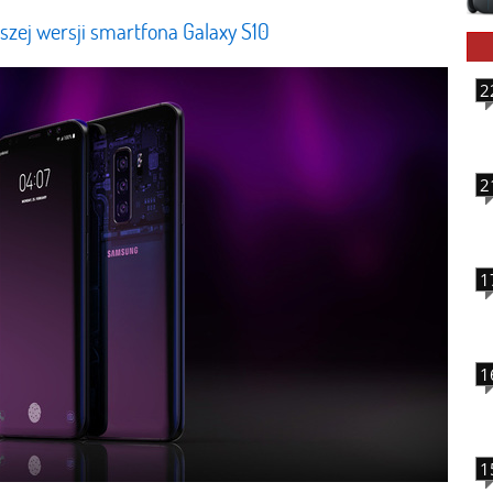
zej wersji smartfona Galaxy S10
2
2
1
1
1