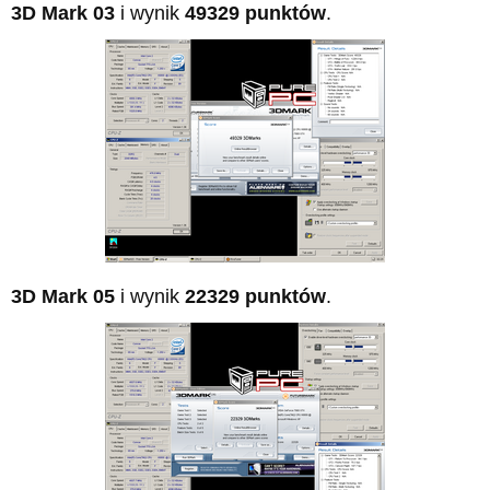
3D Mark 03
i wynik
49329 punktów
.
3D Mark 05
i wynik
22329 punktów
.