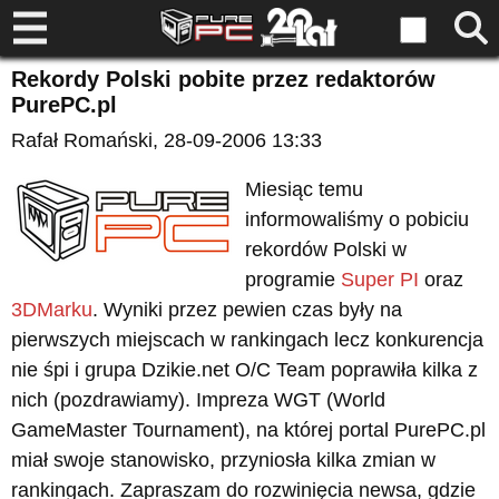
Rekordy Polski pobite przez redaktorów
PurePC.pl
Rafał Romański
, 28-09-2006 13:33
Miesiąc temu
informowaliśmy o pobiciu
rekordów Polski w
programie
Super PI
oraz
3DMarku
. Wyniki przez pewien czas były na
pierwszych miejscach w rankingach lecz konkurencja
nie śpi i grupa Dzikie.net O/C Team poprawiła kilka z
nich (pozdrawiamy). Impreza WGT (World
GameMaster Tournament), na której portal PurePC.pl
miał swoje stanowisko, przyniosła kilka zmian w
rankingach. Zapraszam do rozwinięcia newsa, gdzie