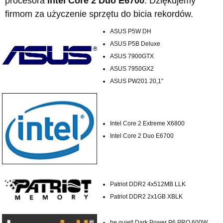
procesora
Intel Core 2 Duo E6700
. Dziękujemy
firmom za użyczenie sprzętu do bicia rekordów.
ASUS P5W DH
ASUS P5B Deluxe
ASUS 7900GTX
ASUS 7950GX2
ASUS PW201 20,1"
Intel Core 2 Extreme X6800
Intel Core 2 Duo E6700
Patriot DDR2 4x512MB LLK
Patriot DDR2 2x1GB XBLK
be quiet! Dark Power P6 PRO 600W