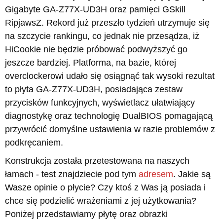
Gigabyte GA-Z77X-UD3H oraz pamięci GSkill
RipjawsZ. Rekord już przeszło tydzień utrzymuje się
na szczycie rankingu, co jednak nie przesądza, iż
HiCookie nie będzie próbować podwyższyć go
jeszcze bardziej. Platforma, na bazie, której
overclockerowi udało się osiągnąć tak wysoki rezultat
to płyta GA-Z77X-UD3H, posiadająca zestaw
przycisków funkcyjnych, wyświetlacz ułatwiający
diagnostykę oraz technologię DualBIOS pomagającą
przywrócić domyślne ustawienia w razie problemów z
podkręcaniem.
Konstrukcja została przetestowana na naszych
łamach - test znajdziecie pod tym
adresem
. Jakie są
Wasze opinie o płycie? Czy ktoś z Was ją posiada i
chce się podzielić wrażeniami z jej użytkowania?
Poniżej przedstawiamy płytę oraz obrazki