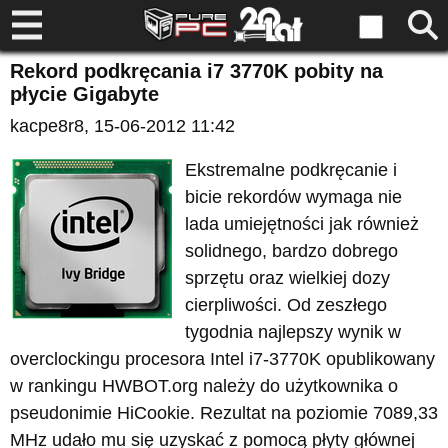
Rekord podkręcania i7 3770K pobity na
płycie Gigabyte
kacpe8r8
, 15-06-2012 11:42
Ekstremalne podkręcanie i
bicie rekordów wymaga nie
lada umiejętności jak również
solidnego, bardzo dobrego
sprzętu oraz wielkiej dozy
cierpliwości. Od zeszłego
tygodnia najlepszy wynik w
overclockingu procesora Intel i7-3770K opublikowany
w rankingu HWBOT.org należy do użytkownika o
pseudonimie HiCookie. Rezultat na poziomie 7089,33
MHz udało mu się uzyskać z pomocą płyty głównej