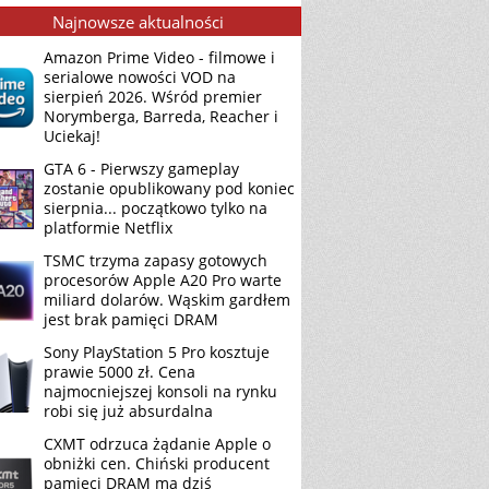
Najnowsze aktualności
Amazon Prime Video - filmowe i
serialowe nowości VOD na
sierpień 2026. Wśród premier
Norymberga, Barreda, Reacher i
Uciekaj!
GTA 6 - Pierwszy gameplay
zostanie opublikowany pod koniec
sierpnia... początkowo tylko na
platformie Netflix
TSMC trzyma zapasy gotowych
procesorów Apple A20 Pro warte
miliard dolarów. Wąskim gardłem
jest brak pamięci DRAM
Sony PlayStation 5 Pro kosztuje
prawie 5000 zł. Cena
najmocniejszej konsoli na rynku
robi się już absurdalna
CXMT odrzuca żądanie Apple o
obniżki cen. Chiński producent
pamięci DRAM ma dziś