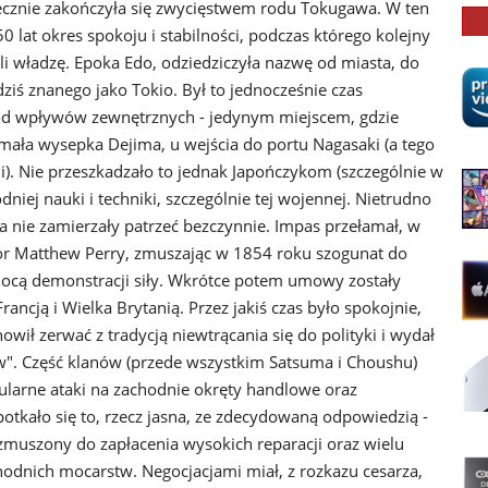
tecznie zakończyła się zwycięstwem rodu Tokugawa. W ten
0 lat okres spokoju i stabilności, podczas którego kolejny
 władzę. Epoka Edo, odziedziczyła nazwę od miasta, do
dziś znanego jako Tokio. Był to jednocześnie czas
ii od wpływów zewnętrznych - jedynym miejscem, gdzie
 mała wysepka Dejima, u wejścia do portu Nagasaki (a tego
ni). Nie przeszkadzało to jednak Japończykom (szczególnie w
niej nauki i techniki, szczególnie tej wojennej. Nietrudno
a nie zamierzały patrzeć bezczynnie. Impas przełamał, w
r Matthew Perry, zmuszając w 1854 roku szogunat do
cą demonstracji siły. Wkrótce potem umowy zostały
ancją i Wielka Brytanią. Przez jakiś czas było spokojnie,
ił zerwać z tradycją niewtrącania się do polityki i wydał
". Część klanów (przede wszystkim Satsuma i Choushu)
gularne ataki na zachodnie okręty handlowe oraz
otkało się to, rzecz jasna, ze zdecydowaną odpowiedzią -
 zmuszony do zapłacenia wysokich reparacji oraz wielu
odnich mocarstw. Negocjacjami miał, z rozkazu cesarza,