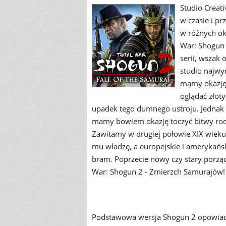
Studio Creat
w czasie i pr
w różnych okr
War: Shogun 
serii, wszak 
studio najwyr
mamy okazję 
oglądać złot
upadek tego dumnego ustroju. Jednak 
mamy bowiem okazję toczyć bitwy rode
Zawitamy w drugiej połowie XIX wieku,
mu władzę, a europejskie i amerykańsk
bram. Poprzecie nowy czy stary porząd
War: Shogun 2 - Zmierzch Samurajów!
Podstawowa wersja Shogun 2 opowiadał