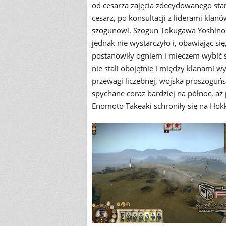
od cesarza zajęcia zdecydowanego sta
cesarz, po konsultacji z liderami kla
szogunowi. Szogun Tokugawa Yoshinobu o
jednak nie wystarczyło i, obawiając si
postanowiły ogniem i mieczem wybić 
nie stali obojętnie i między klanami 
przewagi liczebnej, wojska proszoguńs
spychane coraz bardziej na północ, a
Enomoto Takeaki schroniły się na Hokk