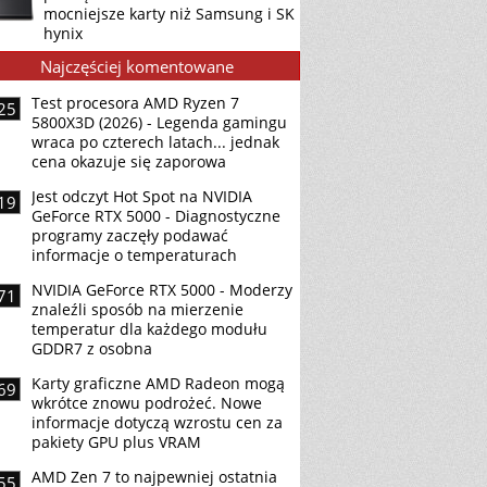
mocniejsze karty niż Samsung i SK
hynix
Najczęściej komentowane
Test procesora AMD Ryzen 7
25
5800X3D (2026) - Legenda gamingu
wraca po czterech latach... jednak
cena okazuje się zaporowa
Jest odczyt Hot Spot na NVIDIA
19
GeForce RTX 5000 - Diagnostyczne
programy zaczęły podawać
informacje o temperaturach
NVIDIA GeForce RTX 5000 - Moderzy
71
znaleźli sposób na mierzenie
temperatur dla każdego modułu
GDDR7 z osobna
Karty graficzne AMD Radeon mogą
69
wkrótce znowu podrożeć. Nowe
informacje dotyczą wzrostu cen za
pakiety GPU plus VRAM
AMD Zen 7 to najpewniej ostatnia
55