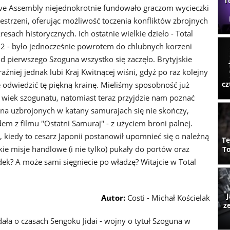
T
ive Assembly niejednokrotnie fundowało graczom wycieczki
zestrzeni, oferując możliwość toczenia konfliktów zbrojnych
esach historycznych. Ich ostatnie wielkie dzieło - Total
2 - było jednocześnie powrotem do chlubnych korzeni
od pierwszego Szoguna wszystko się zaczęło. Brytyjskie
aźniej jednak lubi Kraj Kwitnącej wiśni, gdyż po raz kolejny
cz
odwiedzić tę piękną krainę. Mieliśmy sposobność już
y wiek szogunatu, natomiast teraz przyjdzie nam poznać
na uzbrojonych w katany samurajach się nie skończy,
m z filmu "Ostatni Samuraj" - z użyciem broni palnej.
 kiedy to cesarz Japonii postanowił upomnieć się o należną
Te
ie misje handlowe (i nie tylko) pukały do portów oraz
To
ek? A może sami sięgniecie po władzę? Witajcie w Total
J
Autor:
Costi - Michał Kościelak
z
a o czasach Sengoku Jidai - wojny o tytuł Szoguna w