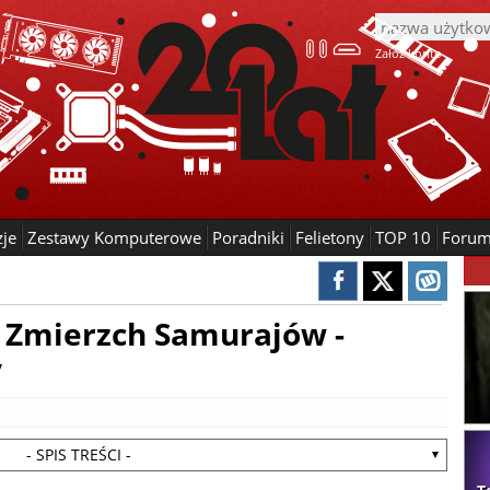
Załóż konto
zje
Zestawy Komputerowe
Poradniki
Felietony
TOP 10
Foru
: Zmierzch Samurajów -
y
- SPIS TREŚCI -