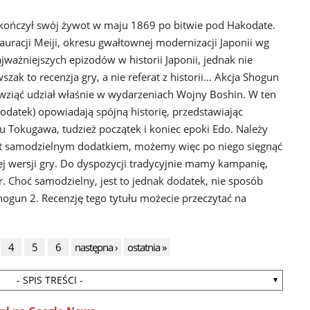
zakończył swój żywot w maju 1869 po bitwie pod Hakodate.
tauracji Meiji, okresu gwałtownej modernizacji Japonii wg
jważniejszych epizodów w historii Japonii, jednak nie
szak to recenzja gry, a nie referat z historii... Akcja Shogun
ziąć udział właśnie w wydarzeniach Wojny Boshin. W ten
odatek) opowiadają spójną historię, przedstawiając
 Tokugawa, tudzież początek i koniec epoki Edo. Należy
st samodzielnym dodatkiem, możemy więc po niego sięgnąć
j wersji gry. Do dyspozycji tradycyjnie mamy kampanię,
r. Choć samodzielny, jest to jednak dodatek, nie sposób
ogun 2. Recenzję tego tytułu możecie przeczytać na
4
5
6
następna ›
ostatnia »
- SPIS TREŚCI -