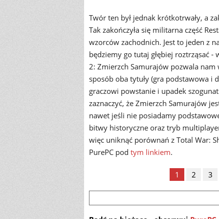
Twór ten był jednak krótkotrwały, a 
Tak zakończyła się militarna część Res
wzorców zachodnich. Jest to jeden z na
będziemy go tutaj głębiej roztrząsać - w
2: Zmierzch Samurajów pozwala nam w
sposób oba tytuły (gra podstawowa i d
graczowi powstanie i upadek szogunatu
zaznaczyć, że Zmierzch Samurajów je
nawet jeśli nie posiadamy podstawowe
bitwy historyczne oraz tryb multiplaye
więc uniknąć porównań z Total War: Sh
PurePC pod
tym linkiem
.
1
2
3