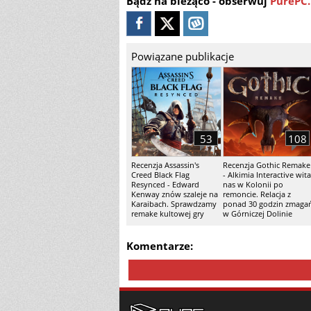
Bądź na bieżąco - obserwuj
PurePC.
Powiązane publikacje
53
108
Recenzja Assassin's
Recenzja Gothic Remake
Creed Black Flag
- Alkimia Interactive wita
Resynced - Edward
nas w Kolonii po
Kenway znów szaleje na
remoncie. Relacja z
Karaibach. Sprawdzamy
ponad 30 godzin zmaga
remake kultowej gry
w Górniczej Dolinie
Komentarze: