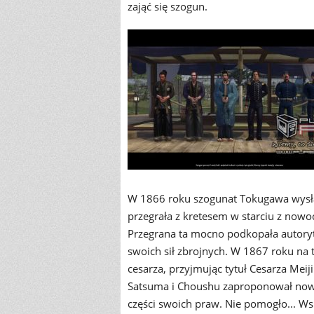
zająć się szogun.
W 1866 roku szogunat Tokugawa wysłał
przegrała z kretesem w starciu z nowo
Przegrana ta mocno podkopała autoryt
swoich sił zbrojnych. W 1867 roku na 
cesarza, przyjmując tytuł Cesarza Mei
Satsuma i Choushu zaproponował nowe
części swoich praw. Nie pomogło... Ws