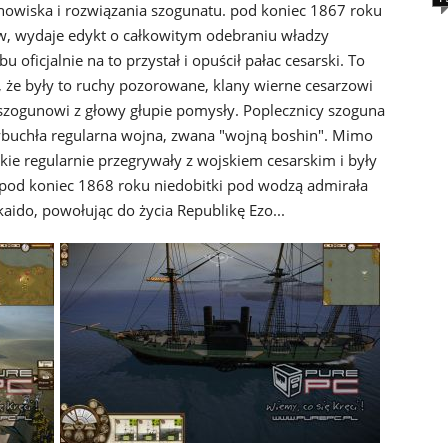
nowiska i rozwiązania szogunatu. pod koniec 1867 roku
nów, wydaje edykt o całkowitym odebraniu władzy
ficjalnie na to przystał i opuścił pałac cesarski. To
ę, że były to ruchy pozorowane, klany wierne cesarzowi
szogunowi z głowy głupie pomysły. Poplecznicy szoguna
wybuchła regularna wojna, zwana "wojną boshin". Mimo
kie regularnie przegrywały z wojskiem cesarskim i były
ż pod koniec 1868 roku niedobitki pod wodzą admirała
aido, powołując do życia Republikę Ezo...