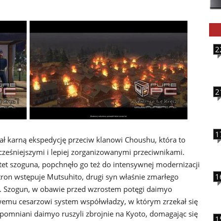
2
2
1
 karną ekspedycję przeciw klanowi Choushu, która to
cześniejszymi i lepiej zorganizowanymi przeciwnikami.
et szoguna, popchnęło go też do intensywnej modernizacji
tron wstępuje Mutsuhito, drugi syn właśnie zmarłego
1
ji. Szogun, w obawie przed wzrostem potęgi daimyo
mu cesarzowi system współwładzy, w którym zrzekał się
pomniani daimyo ruszyli zbrojnie na Kyoto, domagając się
1