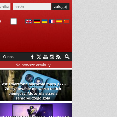
m
O nas
Najnowsze artykuły
Test smartfona Motorola moto g77 -
Zdecydowanie nie warta takich
pieniędzy! Motorola strzela
samobójczego gola