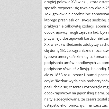
drugiej połowie XVI wieku, która osta
sposób rozpoczął się trwający około 25
Tokugawowie niepodzielnie sprawowali
którego przenieśli oni swoją siedzibę, 
praktycznie całkowitej izolacji Japon
obcokrajowcy mogli zejść na ląd, była
przywileju dostępowali bardzo nielicz
XIX wieku) w śledzeniu zdobyczy zachod
się domyślić, że zagraniczne mocarstw
typowo amerykańskim stylu, komando
podpisania umów handlowych za pomo
podpisane również z Rosją, Holandią, Fr
ale w 1863 roku cesarz Houmei postanow
edykt "Rozkaz wydalenia barbarzyńców
posłuchała się cesarza i rozpoczęła re
obcokrajowców na japońskiej ziemi. Sp
na tyle zdecydowaną, że cesarz został
ustępstw ekonomicznych na rzecz zach