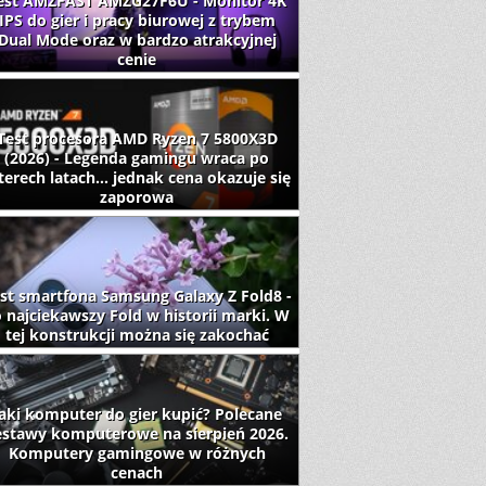
est AMZFAST AMZG27F6U - Monitor 4K
IPS do gier i pracy biurowej z trybem
Dual Mode oraz w bardzo atrakcyjnej
cenie
Test procesora AMD Ryzen 7 5800X3D
(2026) - Legenda gamingu wraca po
terech latach... jednak cena okazuje się
zaporowa
st smartfona Samsung Galaxy Z Fold8 -
 najciekawszy Fold w historii marki. W
tej konstrukcji można się zakochać
aki komputer do gier kupić? Polecane
estawy komputerowe na sierpień 2026.
Komputery gamingowe w różnych
cenach