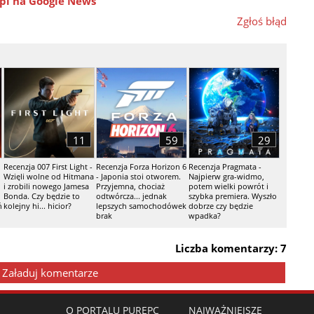
pl na Google News
Zgłoś błąd
11
59
29
Recenzja 007 First Light -
Recenzja Forza Horizon 6
Recenzja Pragmata -
Wzięli wolne od Hitmana
- Japonia stoi otworem.
Najpierw gra-widmo,
i zrobili nowego Jamesa
Przyjemna, chociaż
potem wielki powrót i
Bonda. Czy będzie to
odtwórcza... jednak
szybka premiera. Wyszło
ń
kolejny hi... hicior?
lepszych samochodówek
dobrze czy będzie
brak
wpadka?
Liczba komentarzy: 7
Załaduj komentarze
O PORTALU PUREPC
NAJWAŻNIEJSZE