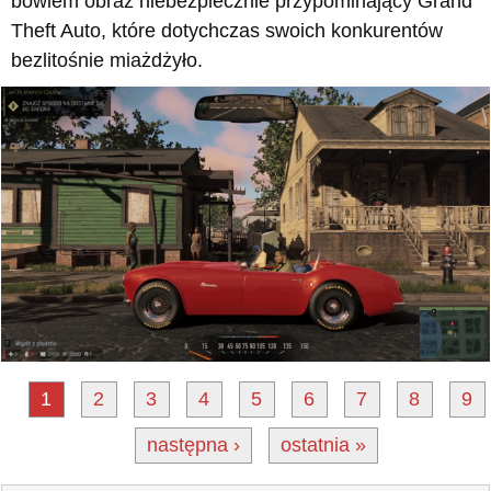
bowiem obraz niebezpiecznie przypominający Grand
Theft Auto, które dotychczas swoich konkurentów
bezlitośnie miażdżyło.
1
2
3
4
5
6
7
8
9
następna ›
ostatnia »