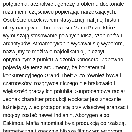
potępienia, aczkolwiek genezę problemu doskonale
rozumiem, częściowo popierając narzekających.
Osobiście oczekiwałem klasycznej mafijnej historii
utrzymanej w duchu powieści Mario Puzo, które
wymuszają stosowanie pewnych klisz, szablonów i
archetypów. Afroamerykanin wydawał się wyborem,
nazwijmy to możliwie najdelikatniej, niezbyt
optymalnym z punktu widzenia konesera. Zapewne
pojawią się teraz argumenty, że bohaterami
konkurencyjnego Grand Theft Auto również bywali
czarnoskóry, rozgrywce niczego nie brakowało i
większość graczy ich polubiła. Stuprocentowa racja!
Jednak charakter produkcji Rockstar jest znacznie
luźniejszy, więc protagonistą przy właściwej aranżacji
mógłby zostać nawet Indianin, Aborygen albo
Eskimos. Mafia natomiast była produkcją dojrzalszą,
hermetyczną i znacznie bliższą filmowym wzorcom,