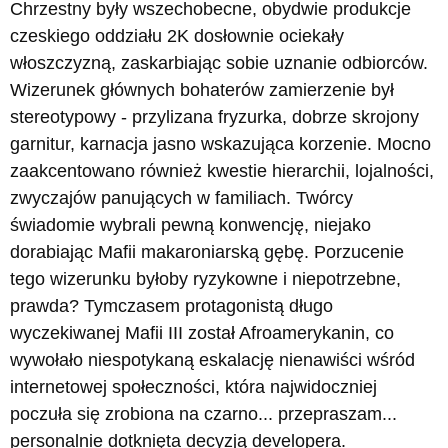
Chrzestny były wszechobecne, obydwie produkcje
czeskiego oddziału 2K dosłownie ociekały
włoszczyzną, zaskarbiając sobie uznanie odbiorców.
Wizerunek głównych bohaterów zamierzenie był
stereotypowy - przylizana fryzurka, dobrze skrojony
garnitur, karnacja jasno wskazująca korzenie. Mocno
zaakcentowano również kwestie hierarchii, lojalności,
zwyczajów panujących w familiach. Twórcy
świadomie wybrali pewną konwencję, niejako
dorabiając Mafii makaroniarską gębę. Porzucenie
tego wizerunku byłoby ryzykowne i niepotrzebne,
prawda? Tymczasem protagonistą długo
wyczekiwanej Mafii III został Afroamerykanin, co
wywołało niespotykaną eskalację nienawiści wśród
internetowej społeczności, która najwidoczniej
poczuła się zrobiona na czarno... przepraszam...
personalnie dotknięta decyzją developera.