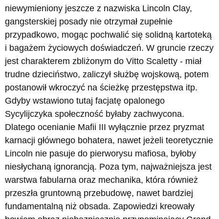
niewymieniony jeszcze z nazwiska Lincoln Clay,
gangsterskiej posady nie otrzymał zupełnie
przypadkowo, mogąc pochwalić się solidną kartoteką
i bagażem życiowych doświadczeń. W gruncie rzeczy
jest charakterem zbliżonym do Vitto Scaletty - miał
trudne dzieciństwo, zaliczył służbę wojskową, potem
postanowił wkroczyć na ścieżkę przestępstwa itp.
Gdyby wstawiono tutaj facjatę opalonego
Sycylijczyka społeczność byłaby zachwycona.
Dlatego ocenianie Mafii III wyłącznie przez pryzmat
karnacji głównego bohatera, nawet jeżeli teoretycznie
Lincoln nie pasuje do pierworysu mafiosa, byłoby
niesłychaną ignorancją. Poza tym, najważniejsza jest
warstwa fabularna oraz mechanika, która również
przeszła gruntowną przebudowę, nawet bardziej
fundamentalną niż obsada. Zapowiedzi kreowały