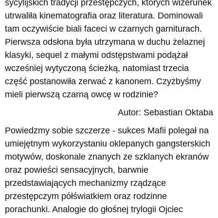
sycylijskich tradycji przestępczych, których wizerunek
utrwaliła kinematografia oraz literatura. Dominowali
tam oczywiście biali faceci w czarnych garniturach.
Pierwsza odsłona była utrzymana w duchu żelaznej
klasyki, sequel z małymi odstępstwami podążał
wcześniej wytyczoną ścieżką, natomiast trzecia
część postanowiła zerwać z kanonem. Czyżbyśmy
mieli pierwszą czarną owcę w rodzinie?
Autor: Sebastian Oktaba
Powiedzmy sobie szczerze - sukces Mafii polegał na
umiejętnym wykorzystaniu oklepanych gangsterskich
motywów, doskonale znanych ze szklanych ekranów
oraz powieści sensacyjnych, barwnie
przedstawiających mechanizmy rządzące
przestępczym półświatkiem oraz rodzinne
porachunki. Analogie do głośnej trylogii Ojciec