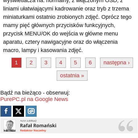
wyświetlacza na: normalny, z włączonym OSD, z
liniami ułatwiającymi kadrowanie oraz tryb z trzema
miniaturkami ostatnio zrobionych zdjęć. Oprócz tego
mamy pięć głównych przycisków funkcyjnych,
przycisk MENU/OK do wejścia w główne menu
aparatu, cztery nawigacyjne oraz do włączenia
macro, lampy i kasowania zdjęć.
1
2
3
4
5
6
następna ›
ostatnia »
Bądź na bieżąco - obserwuj:
PurePC.pl na Google News