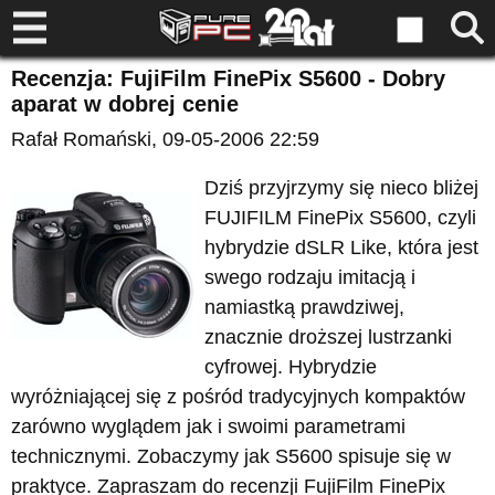
Recenzja: FujiFilm FinePix S5600 - Dobry
aparat w dobrej cenie
Rafał Romański
, 09-05-2006 22:59
Dziś przyjrzymy się nieco bliżej
FUJIFILM FinePix S5600, czyli
hybrydzie dSLR Like, która jest
swego rodzaju imitacją i
namiastką prawdziwej,
znacznie droższej lustrzanki
cyfrowej. Hybrydzie
wyróżniającej się z pośród tradycyjnych kompaktów
zarówno wyglądem jak i swoimi parametrami
technicznymi. Zobaczymy jak S5600 spisuje się w
praktyce. Zapraszam do recenzji FujiFilm FinePix