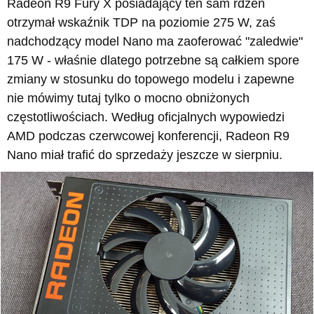
Radeon R9 Fury X posiadający ten sam rdzeń
otrzymał wskaźnik TDP na poziomie 275 W, zaś
nadchodzący model Nano ma zaoferować "zaledwie"
175 W - właśnie dlatego potrzebne są całkiem spore
zmiany w stosunku do topowego modelu i zapewne
nie mówimy tutaj tylko o mocno obniżonych
częstotliwościach. Według oficjalnych wypowiedzi
AMD podczas czerwcowej konferencji, Radeon R9
Nano miał trafić do sprzedaży jeszcze w sierpniu.