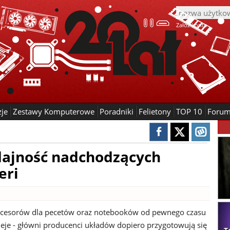
Załóż konto
zje
Zestawy Komputerowe
Poradniki
Felietony
TOP 10
Foru
ajność nadchodzących
eri
ocesorów dla pecetów oraz notebooków od pewnego czasu
zieje - główni producenci układów dopiero przygotowują się