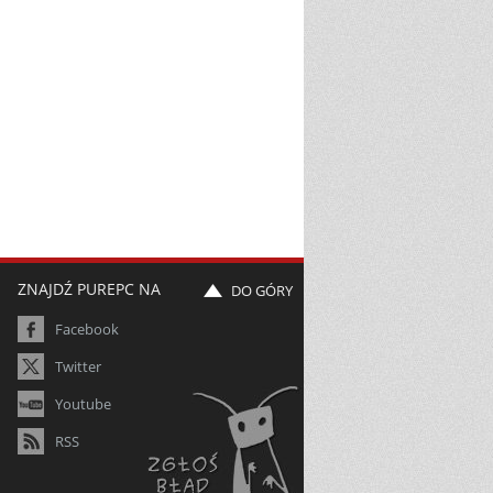
ZNAJDŹ PUREPC NA
DO GÓRY
Facebook
Twitter
Youtube
RSS