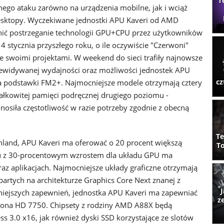
T
go ataku zarówno na urządzenia mobilne, jak i wciąż
esktopy. Wyczekiwane jednostki APU Kaveri od AMD
ić postrzeganie technologii GPU+CPU przez użytkowników
4 stycznia przyszłego roku, o ile oczywiście "Czerwoni"
ze swoimi projektami. W weekend do sieci trafiły najnowsze
rzewidywanej wydajności oraz możliwości jednostek APU
cz
a podstawki FM2+. Najmocniejsze modele otrzymają cztery
ałkowitej pamięci podręcznej drugiego poziomu -
nosiła częstotliwość w razie potrzeby zgodnie z obecną
Te
hland, APU Kaveri ma oferować o 20 procent większą
To
iu z 30-procentowym wzrostem dla układu GPU ma
z aplikacjach. Najmocniejsze układy graficzne otrzymają
rtych na architekturze Graphics Core Next znanej z
J
niejszych zapewnień, jednostka APU Kaveri ma zapewniać
z
eona HD 7750. Chipsety z rodziny AMD A88X będą
ss 3.0 x16, jak również dyski SSD korzystające ze slotów