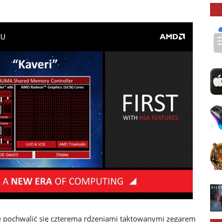
ochwalić się czterema rdzeniami taktowanymi zegarem