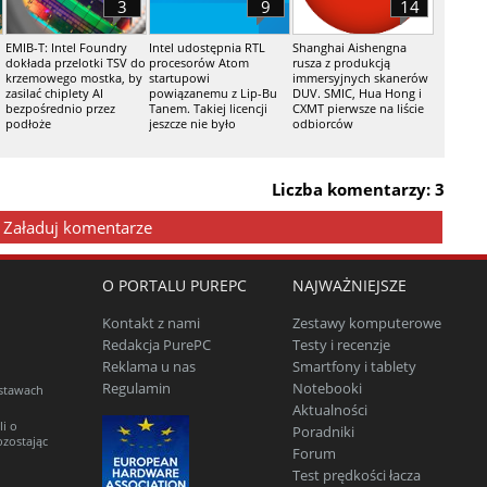
3
9
14
EMIB-T: Intel Foundry
Intel udostępnia RTL
Shanghai Aishengna
dokłada przelotki TSV do
procesorów Atom
rusza z produkcją
krzemowego mostka, by
startupowi
immersyjnych skanerów
zasilać chiplety AI
powiązanemu z Lip-Bu
DUV. SMIC, Hua Hong i
bezpośrednio przez
Tanem. Takiej licencji
CXMT pierwsze na liście
podłoże
jeszcze nie było
odbiorców
Liczba komentarzy: 3
Załaduj komentarze
O PORTALU PUREPC
NAJWAŻNIEJSZE
Kontakt z nami
Zestawy komputerowe
Redakcja PurePC
Testy i recenzje
Reklama u nas
Smartfony i tablety
Regulamin
Notebooki
estawach
Aktualności
li o
Poradniki
ozostając
Forum
Test prędkości łacza