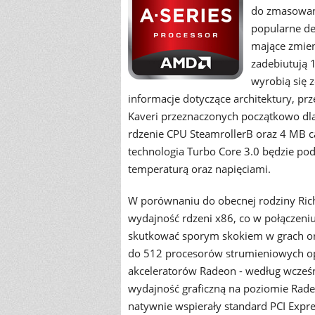
do zmasowane
popularne d
mające zmien
zadebiutują 1
wyrobią się 
informacje dotyczące architektury, p
Kaveri przeznaczonych początkowo dl
rdzenie CPU SteamrollerB oraz 4 MB c
technologia Turbo Core 3.0 będzie pod
temperaturą oraz napięciami.
W porównaniu do obecnej rodziny Ric
wydajność rdzeni x86, co w połączen
skutkować sporym skokiem w grach ora
do 512 procesorów strumieniowych opa
akceleratorów Radeon - według wcześ
wydajność graficzną na poziomie Rad
natywnie wspierały standard PCI Expre