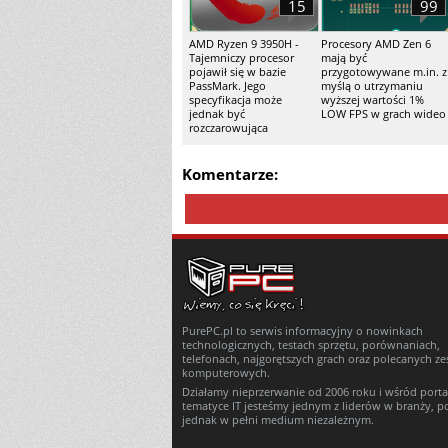
15
99
AMD Ryzen 9 3950H -
Procesory AMD Zen 6
Tajemniczy procesor
mają być
pojawił się w bazie
przygotowywane m.in. z
PassMark. Jego
myślą o utrzymaniu
specyfikacja może
wyższej wartości 1%
jednak być
LOW FPS w grach wideo
rozczarowująca
Komentarze:
PurePC.pl to serwis informacyjny o nowinkach
technologicznych, testach sprzętu, porównaniach,
telefonach, najgorętszych grach oraz polecanych z
komputerowych.
Działamy nieprzerwanie od 2006 roku i wśród porta
tematyce IT jesteśmy jednym z liderów w branży, p
jednak w pełni medium niezależnym.