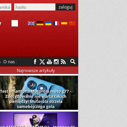
m
O nas
Najnowsze artykuły
Test smartfona Motorola moto g77 -
Zdecydowanie nie warta takich
pieniędzy! Motorola strzela
samobójczego gola