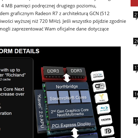
, 4 MB pamięci podręcznej drugiego poziomu,
em graficznym Radeon R7 z architekturą GCN (512
2
wości wyższej niż 720 MHz). Jeśli wszystko pójdzie zgodnie
 mogli zaprezentować Wam oficjalne dane dotyczące
2
1
1
1