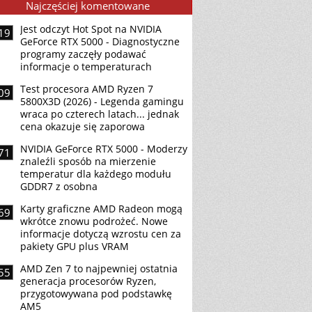
Najczęściej komentowane
Jest odczyt Hot Spot na NVIDIA
19
GeForce RTX 5000 - Diagnostyczne
programy zaczęły podawać
informacje o temperaturach
Test procesora AMD Ryzen 7
09
5800X3D (2026) - Legenda gamingu
wraca po czterech latach... jednak
cena okazuje się zaporowa
NVIDIA GeForce RTX 5000 - Moderzy
71
znaleźli sposób na mierzenie
temperatur dla każdego modułu
GDDR7 z osobna
Karty graficzne AMD Radeon mogą
69
wkrótce znowu podrożeć. Nowe
informacje dotyczą wzrostu cen za
pakiety GPU plus VRAM
AMD Zen 7 to najpewniej ostatnia
55
generacja procesorów Ryzen,
przygotowywana pod podstawkę
AM5