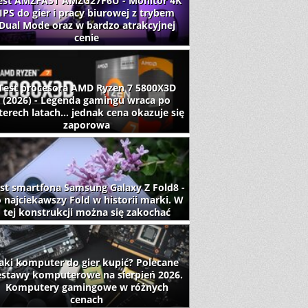
est AMZFAST AMZG27F6U - Monitor 4K
IPS do gier i pracy biurowej z trybem
Dual Mode oraz w bardzo atrakcyjnej
cenie
Test procesora AMD Ryzen 7 5800X3D
(2026) - Legenda gamingu wraca po
terech latach... jednak cena okazuje się
zaporowa
st smartfona Samsung Galaxy Z Fold8 -
 najciekawszy Fold w historii marki. W
tej konstrukcji można się zakochać
aki komputer do gier kupić? Polecane
estawy komputerowe na sierpień 2026.
Komputery gamingowe w różnych
cenach