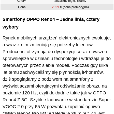
Kolory
arktyczny błękit, czarny
Cena
2899
zł (cena promocyjna)
Smartfony OPPO Reno4 – Jedna linia, cztery
wybory
Rynek mobilnych urządzeń elektronicznych ewoluuje,
a wraz z nim zmieniają się potrzeby klientów.
Producenci otrzymują do dyspozycji coraz nowsze i
sprawniejsze w działaniu technologie i wdrażają je do
oferowanych przez siebie modeli. Podczas gdy kilka
lat temu zachwycaliśmy się płynnością iPhone'ów,
dziś spoglądamy z podziwem na smartfony z
wyświetlaczami oferującymi odświeżanie obrazu na
poziomie 120 Hz, czyli dokładnie takie jak w OPPO
Reno4 Z 5G. Szybkie ładowanie w standardzie Super
VOOC 2.0 przy 65 W pozwala uzupełnić ogniwo
OPPO Reno4 Pro 5G w zaledwie 36 minut, co jest