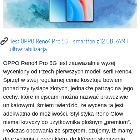
Test OPPO Reno4 Pro 5G – smartfon z 12 GB RAM i
ultrastabilizacją
OPPO Reno4 Pro 5G jest zauważalnie wyżej
wyceniony od trzech pierwszych modeli serii Reno4.
Sprzęt w swej regularnej cenie kosztuje bowiem
ponad trzy tysiące złotych, jednakże patrząc na jego
cechy, które miejscami można nazwać prawdziwie
unikatowymi, śmiem twierdzić, że wycena ta jest
adekwatna do możliwości. Stylistyka Reno Glow
niemal krzyczy do użytkownika głośnym „premium”.
Podczas obcowania ze sprzętem, czujemy, iż mamy
do czynienia z produktem, do którego stworzenia