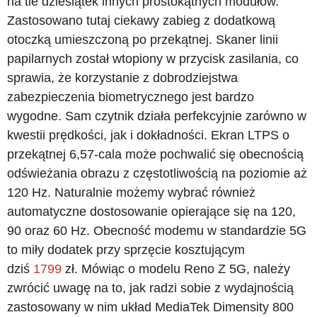
na tle dziesiątek innych prostokątnych modułów.
Zastosowano tutaj ciekawy zabieg z dodatkową
otoczką umieszczoną po przekątnej. Skaner linii
papilarnych został wtopiony w przycisk zasilania, co
sprawia, że korzystanie z dobrodziejstwa
zabezpieczenia biometrycznego jest bardzo
wygodne. Sam czytnik działa perfekcyjnie zarówno w
kwestii prędkości, jak i dokładności. Ekran LTPS o
przekątnej 6,57-cala może pochwalić się obecnością
odświeżania obrazu z częstotliwością na poziomie aż
120 Hz. Naturalnie możemy wybrać również
automatyczne dostosowanie opierające się na 120,
90 oraz 60 Hz. Obecność modemu w standardzie 5G
to miły dodatek przy sprzęcie kosztującym
dziś
1799
zł. Mówiąc o modelu Reno Z 5G, należy
zwrócić uwagę na to, jak radzi sobie z wydajnością
zastosowany w nim układ MediaTek Dimensity 800