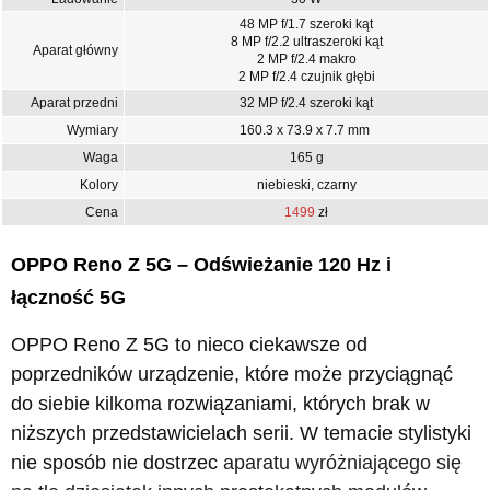
48 MP f/1.7 szeroki kąt
8 MP f/2.2 ultraszeroki kąt
Aparat główny
2 MP f/2.4 makro
2 MP f/2.4 czujnik głębi
Aparat przedni
32 MP f/2.4 szeroki kąt
Wymiary
160.3 x 73.9 x 7.7 mm
Waga
165 g
Kolory
niebieski, czarny
Cena
1499
zł
OPPO Reno Z 5G – Odświeżanie 120 Hz i
łączność 5G
OPPO Reno Z 5G to nieco ciekawsze od
poprzedników urządzenie, które może przyciągnąć
do siebie kilkoma rozwiązaniami, których brak w
niższych przedstawicielach serii. W temacie stylistyki
nie sposób nie dostrzec
aparatu
wyróżniającego się