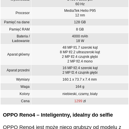
60 Hz
MediaTek Helio P95
Procesor
12 nm
Pamięć na dane
128 GB
Pamięć RAM
8 GB
Bateria /
4000 mAh
Ładowanie
18 W
48 MP f/1.7 szeroki kąt
8 MP f/2.2 ultraszeroki kąt
Aparat główny
2 MP f/2.4 czujnik głębi
2 MP f/2.4 mono
16 MP f/2.4 szeroki kąt
Aparat przedni
2 MP f2.4 czujnik głębi
Wymiary
160.1 x 73.7 x 7.4 mm
Waga
164 g
Kolory
niebieski, czarny, biały
Cena
1299
zł
OPPO Reno4 – Inteligentny, idealny do selfie
OPPO Reno4 jest może nieco grubszy od modelu z