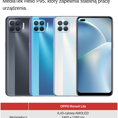
MediaTek Helio P95, który zapewnia stabilną pracę
urządzenia.
OPPO Reno4 Lite
6,43-calowy AMOLED
Wyświetlacz
2400 x 1080 pix