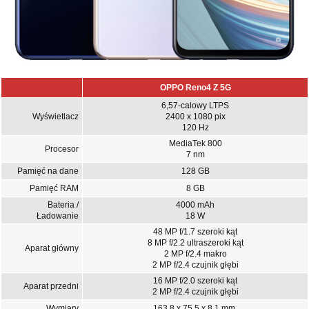
OPPO Reno4 Z 5G
6,57-calowy LTPS
Wyświetlacz
2400 x 1080 pix
120 Hz
MediaTek 800
Procesor
7 nm
Pamięć na dane
128 GB
Pamięć RAM
8 GB
Bateria /
4000 mAh
Ładowanie
18 W
48 MP f/1.7 szeroki kąt
8 MP f/2.2 ultraszeroki kąt
Aparat główny
2 MP f/2.4 makro
2 MP f/2.4 czujnik głębi
16 MP f/2.0 szeroki kąt
Aparat przedni
2 MP f/2.4 czujnik głębi
Wymiary
163.8 x 75.5 x 8.1 mm