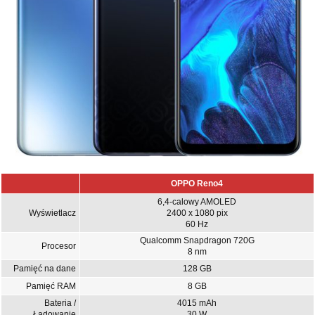
OPPO Reno4
6,4-calowy AMOLED
Wyświetlacz
2400 x 1080 pix
60 Hz
Qualcomm Snapdragon 720G
Procesor
8 nm
Pamięć na dane
128 GB
Pamięć RAM
8 GB
Bateria /
4015 mAh
Ładowanie
30 W