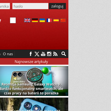
m
O nas
Najnowsze artykuły
Recenzja Samsung Galaxy Watch 9.
Bardzo funkcjonalny smartwatch, ale
czas pracy na baterii to porażka