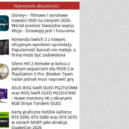
Najnowsze aktualności
Disney+ - filmowe i serialowe
nowości VOD na sierpień 2026.
Wśród premier Gwiezdne wojny:
Wizje - Dziewiąty Jedi i Futurama
Nintendo Switch 2 z nowym,
oficjalnym wynikiem sprzedaży.
Popularność konsoli nie maleje, a
firma może być zadowolona
Silent Hill 2 Remake w końcu z
pełnym wsparciem dla PSSR 2 w
PlayStation 5 Pro. Bloober Team
nadal jednak musi naprawić grę
ASUS ROG Swift OLED PG27UCWM
oraz ROG Swift OLED PG32UCWM
- Nowe monitory 4K z ekranami
RGB Stripe Tandem OLED
Karty graficzne NVIDIA GeForce
RTX 5090, RTX 5080 oraz RTX 5070
w cenach MSRP jako atrakcja
QuakeCon 2026