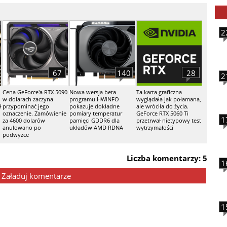
2
67
140
28
2
Cena GeForce'a RTX 5090
Nowa wersja beta
Ta karta graficzna
w dolarach zaczyna
programu HWiNFO
wyglądała jak połamana,
ł
przypominać jego
pokazuje dokładne
ale wróciła do życia.
oznaczenie. Zamówienie
pomiary temperatur
GeForce RTX 5060 Ti
1
za 4600 dolarów
pamięci GDDR6 dla
przetrwał nietypowy test
anulowano po
układów AMD RDNA
wytrzymałości
podwyżce
Liczba komentarzy: 5
1
Załaduj komentarze
1