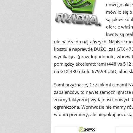
nowego akcel
mówiło się o
są jakieś kon
ofercie właś
kwoty są real
nie należą do najtańszych. Napisze mo
kosztuje naprawdę DUŻO, zaś GTX 470 
wynikająca (prawdopodobnie, wbrew tab
pomiędzy akceleratorami (448 vs 512 SP
na GTX 480 około 679.99 USD, albo 
Sami przyznacie, że z takimi cenami NV
zapaleńców, to nawet zamożni gracze r
znamy faktycznej wydajności nowych 
ograniczona. Wprawdzie nie mamy ró
w dniu premiery, ale niepokój pozostaj