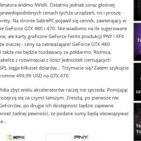
eratora widmo NVidii. Ostatnio jednak coraz głośniej
 prawdopodobnych cenach tychże urządzeń, no i proszę -
krety. Na stronie SabrePC pojawił się cennik, zawierający w
nie GeForce GTX 480 i 470. Nie wiadomo na ile sugerowane
ne, ale karty graficzne GeForce Fermi produkcji PNY i XFX
T
że inaczej - ceny są zatrważające! GeForce GTX 480
także nie będzie rozdawany za półdarmo. Różnica,
elce z rozwinięcia) z ilości jednostek cieniujących
), sięga kilkuset dolarów... Trzymacie się? Zatem szykujcie
skromne 499,99 USD na GTX 470.
idia zbyt wielu akceleratorów raczej nie sprzeda. Pomijając
cz
ozejrzą się za czymś tańszym. Zresztą, po pierwsze nie
GeForców, po drugie ich dostępność będzie zapewne
wnież żadnej pewności, że podane sumy będą obowiązywać
e...
Te
To