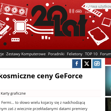
Załóż konto
zje
Zestawy Komputerowe
Poradniki
Felietony
TOP 10
Foru
kosmiczne ceny GeForce
|
Karty graficzne
 Fermi... to słowo wielu kojarzy się z nadchodzącą
nnym zaś z wiecznie przekładanymi datami premiery