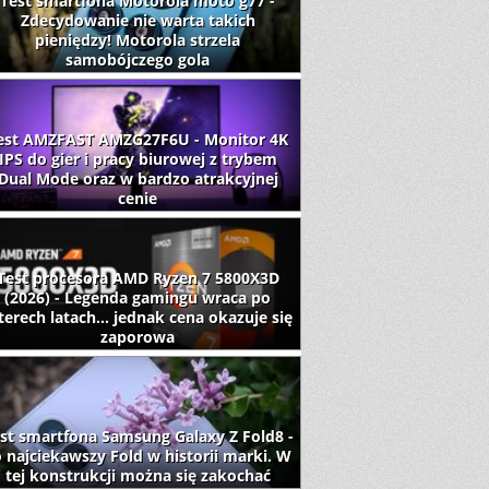
Test smartfona Motorola moto g77 -
Zdecydowanie nie warta takich
pieniędzy! Motorola strzela
samobójczego gola
est AMZFAST AMZG27F6U - Monitor 4K
IPS do gier i pracy biurowej z trybem
Dual Mode oraz w bardzo atrakcyjnej
cenie
Test procesora AMD Ryzen 7 5800X3D
(2026) - Legenda gamingu wraca po
terech latach... jednak cena okazuje się
zaporowa
st smartfona Samsung Galaxy Z Fold8 -
 najciekawszy Fold w historii marki. W
tej konstrukcji można się zakochać