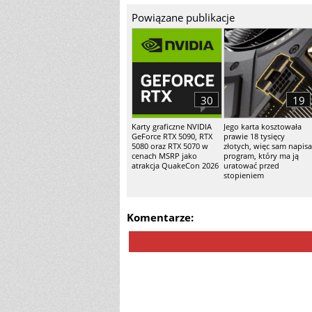
Powiązane publikacje
30
19
Karty graficzne NVIDIA
Jego karta kosztowała
GeForce RTX 5090, RTX
prawie 18 tysięcy
5080 oraz RTX 5070 w
złotych, więc sam napisa
cenach MSRP jako
program, który ma ją
atrakcja QuakeCon 2026
uratować przed
stopieniem
Komentarze: