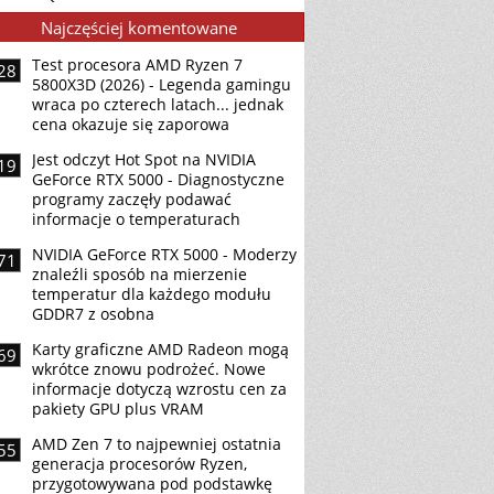
Najczęściej komentowane
Test procesora AMD Ryzen 7
28
5800X3D (2026) - Legenda gamingu
wraca po czterech latach... jednak
cena okazuje się zaporowa
Jest odczyt Hot Spot na NVIDIA
19
GeForce RTX 5000 - Diagnostyczne
programy zaczęły podawać
informacje o temperaturach
NVIDIA GeForce RTX 5000 - Moderzy
71
znaleźli sposób na mierzenie
temperatur dla każdego modułu
GDDR7 z osobna
Karty graficzne AMD Radeon mogą
69
wkrótce znowu podrożeć. Nowe
informacje dotyczą wzrostu cen za
pakiety GPU plus VRAM
AMD Zen 7 to najpewniej ostatnia
55
generacja procesorów Ryzen,
przygotowywana pod podstawkę