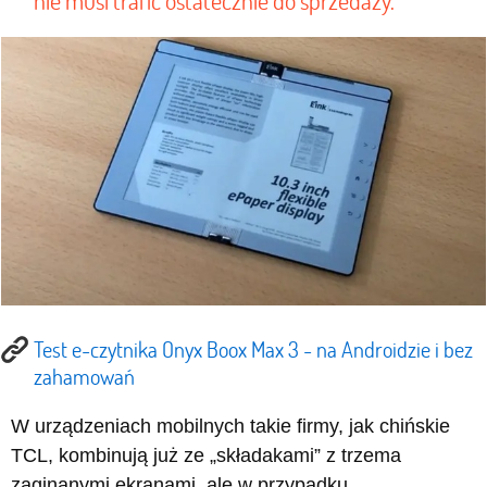
nie musi trafić ostatecznie do sprzedaży.
Test e-czytnika Onyx Boox Max 3 - na Androidzie i bez
zahamowań
W urządzeniach mobilnych takie firmy, jak chińskie
TCL, kombinują już ze „składakami” z trzema
zaginanymi ekranami, ale w przypadku