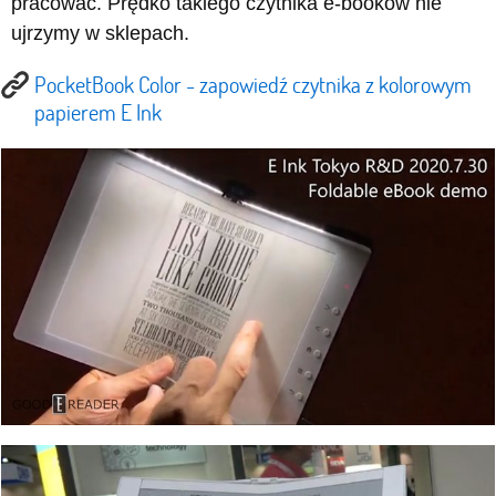
pracować. Prędko takiego czytnika e-booków nie
ujrzymy w sklepach.
PocketBook Color - zapowiedź czytnika z kolorowym
papierem E Ink