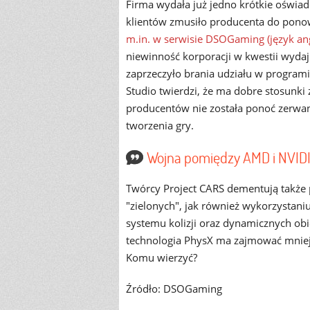
Firma wydała już jedno krótkie oświad
klientów zmusiło producenta do ponow
m.in. w serwisie DSOGaming (język ang
niewinność korporacji w kwestii wyda
zaprzeczyło brania udziału w program
Studio twierdzi, że ma dobre stosunki
producentów nie została ponoć zerwan
tworzenia gry.
Wojna pomiędzy AMD i NVIDI
Twórcy Project CARS dementują także 
"zielonych", jak również wykorzystani
systemu kolizji oraz dynamicznych obi
technologia PhysX ma zajmować mniej
Komu wierzyć?
Źródło: DSOGaming