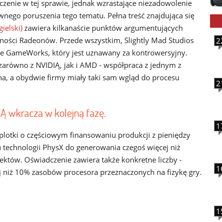
czenie w tej sprawie, jednak wzrastające niezadowolenie
nego poruszenia tego tematu. Pełna treść znajdująca się
ielski)
zawiera kilkanaście punktów argumentujących
jności Radeonów. Przede wszystkim, Slightly Mad Studios
2
ie GameWorks, który jest uznawany za kontrowersyjny.
 zarówno z NVIDIĄ, jak i AMD - współpraca z jednym z
a, a obydwie firmy miały taki sam wgląd do procesu
2
Ą wkracza w kolejną fazę.
1
plotki o częściowym finansowaniu produkcji z pieniędzy
u technologii PhysX do generowania czegoś więcej niż
ektów. Oświadczenie zawiera także konkretne liczby -
1
 niż 10% zasobów procesora przeznaczonych na fizykę gry.
1