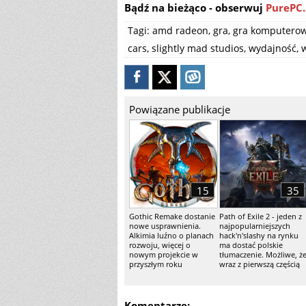
Bądź na bieżąco - obserwuj
PurePC.
Tagi:
amd radeon
,
gra
,
gra komputero
cars
,
slightly mad studios
,
wydajność
,
w
Powiązane publikacje
15
35
Gothic Remake dostanie
Path of Exile 2 - jeden z
nowe usprawnienia.
najpopularniejszych
Alkimia luźno o planach
hack'n'slashy na rynku
rozwoju, więcej o
ma dostać polskie
nowym projekcie w
tłumaczenie. Możliwe, ż
przyszłym roku
wraz z pierwszą częścią
Komentarze: