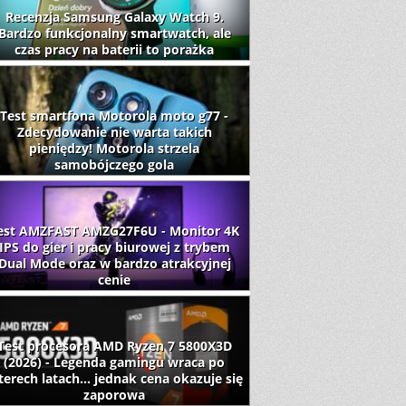
Recenzja Samsung Galaxy Watch 9.
Bardzo funkcjonalny smartwatch, ale
czas pracy na baterii to porażka
Test smartfona Motorola moto g77 -
Zdecydowanie nie warta takich
pieniędzy! Motorola strzela
samobójczego gola
est AMZFAST AMZG27F6U - Monitor 4K
IPS do gier i pracy biurowej z trybem
Dual Mode oraz w bardzo atrakcyjnej
cenie
Test procesora AMD Ryzen 7 5800X3D
(2026) - Legenda gamingu wraca po
terech latach... jednak cena okazuje się
zaporowa