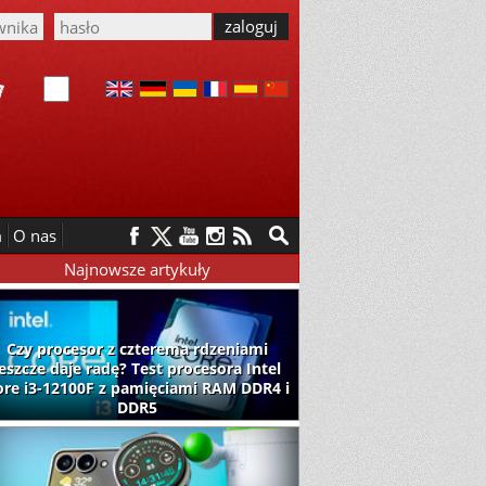
m
O nas
Najnowsze artykuły
Czy procesor z czterema rdzeniami
jeszcze daje radę? Test procesora Intel
ore i3-12100F z pamięciami RAM DDR4 i
DDR5