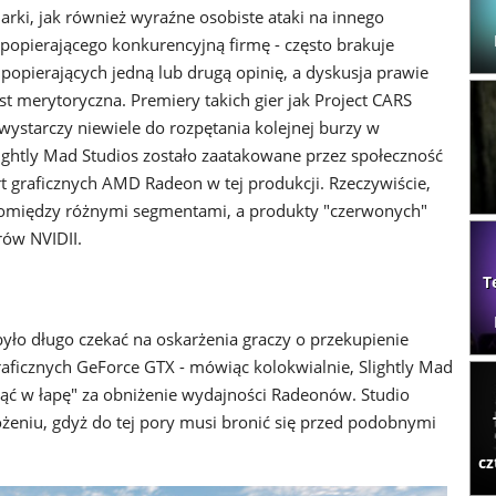
arki, jak również wyraźne osobiste ataki na innego
popierającego konkurencyjną firmę - często brakuje
opierających jedną lub drugą opinię, a dyskusja prawie
st merytoryczna. Premiery takich gier jak Project CARS
wystarczy niewiele do rozpętania kolejnej burzy w
Slightly Mad Studios zostało zaatakowane przez społeczność
t graficznych AMD Radeon w tej produkcji. Rzeczywiście,
 pomiędzy różnymi segmentami, a produkty "czerwonych"
rów NVIDII.
T
było długo czekać na oskarżenia graczy o przekupienie
aficznych GeForce GTX - mówiąc kolokwialnie, Slightly Mad
iąć w łapę" za obniżenie wydajności Radeonów. Studio
żeniu, gdyż do tej pory musi bronić się przed podobnymi
cz