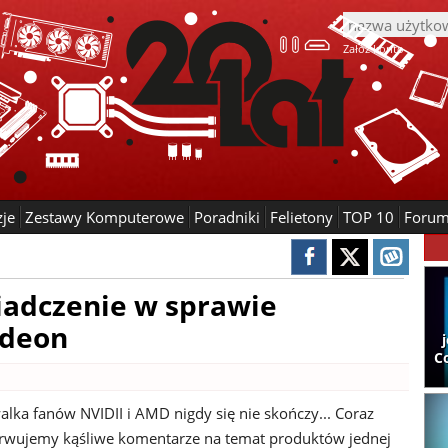
Załóż konto
zje
Zestawy Komputerowe
Poradniki
Felietony
TOP 10
Foru
iadczenie w sprawie
adeon
C
lka fanów NVIDII i AMD nigdy się nie skończy... Coraz
erwujemy kąśliwe komentarze na temat produktów jednej