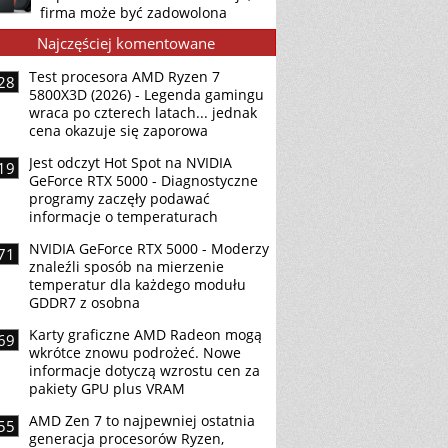
firma może być zadowolona
Najczęściej komentowane
Test procesora AMD Ryzen 7
28
5800X3D (2026) - Legenda gamingu
wraca po czterech latach... jednak
cena okazuje się zaporowa
Jest odczyt Hot Spot na NVIDIA
19
GeForce RTX 5000 - Diagnostyczne
programy zaczęły podawać
informacje o temperaturach
NVIDIA GeForce RTX 5000 - Moderzy
71
znaleźli sposób na mierzenie
temperatur dla każdego modułu
GDDR7 z osobna
Karty graficzne AMD Radeon mogą
69
wkrótce znowu podrożeć. Nowe
informacje dotyczą wzrostu cen za
pakiety GPU plus VRAM
AMD Zen 7 to najpewniej ostatnia
55
generacja procesorów Ryzen,