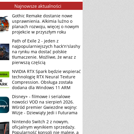
Najnowsze aktualności
Gothic Remake dostanie nowe
usprawnienia. Alkimia luźno o
planach rozwoju, więcej o nowym
projekcie w przyszłym roku
Path of Exile 2 - jeden z
najpopularniejszych hack'n'slashy
na rynku ma dostać polskie
tłumaczenie. Możliwe, że wraz z
pierwszą częścią
NVIDIA RTX Spark będzie wspierać
technologię RTX Neural Texture
Compression. Obsługa została
dodana dla Windows 11 ARM
Disney+ - filmowe i serialowe
nowości VOD na sierpień 2026.
Wśród premier Gwiezdne wojny:
Wizje - Dziewiąty Jedi i Futurama
Nintendo Switch 2 z nowym,
oficjalnym wynikiem sprzedaży.
Popularność konsoli nie maleje, a