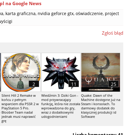
pl na Google News
wa
,
karta graficzna
,
nvidia geforce gtx
,
oświadczenie
,
project
yścigi
Zgłoś błąd
2
11
25
Silent Hill 2 Remake w
Wiedźmin 3: Dziki Gon -
Quake: Dawn of the
końcu z pełnym
mod przywracający
Machine dostępne już na
wsparciem dla PSSR 2 w
funkcję, która nie została
Steam i konsolach. To
PlayStation 5 Pro.
wprowadzona do gry,
darmowy dodatek do
e
Bloober Team nadal
wraz z dodatkowymi
klasycznej produkcji id
jednak musi naprawić
udogodnieniami
Software
grę
Liczba komentarzy: 41