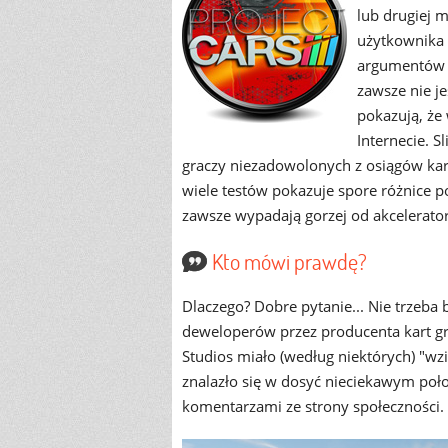
lub drugiej m
użytkownika 
argumentów p
zawsze nie je
pokazują, że 
Internecie. 
graczy niezadowolonych z osiągów kar
wiele testów pokazuje spore różnice
zawsze wypadają gorzej od akcelerato
Kto mówi prawdę?
Dlaczego? Dobre pytanie... Nie trzeba 
deweloperów przez producenta kart gr
Studios miało (według niektórych) "wz
znalazło się w dosyć nieciekawym poło
komentarzami ze strony społeczności.