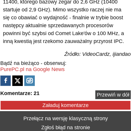
11400, którego bazowy zegar do 2,6 GHz (10400
startuje od 2,9 GHz). Mimo wszystko raczej nie ma
się co obawiać o wydajność - finalnie w trybie boost
następcy aktualnie sprzedawanych procesorów
powinni być szybsi od Comet Lake'ów o 100 MHz, a
inną kwestią jest rzekomo zauważalny przyrost IPC.
Źródło: VideoCardz, ijiandao
Bądź na bieżąco - obserwuj:
PurePC.pl na Google News
Komentarze: 21
Przewiń w dół
Załaduj komentarze
Przełącz na wersję klasyczną strony
Zgłoś błąd na stronie