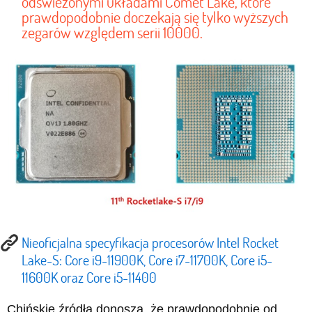
odświeżonymi układami Comet Lake, które
prawdopodobnie doczekają się tylko wyższych
zegarów względem serii 10000.
Nieoficjalna specyfikacja procesorów Intel Rocket
Lake-S: Core i9-11900K, Core i7-11700K, Core i5-
11600K oraz Core i5-11400
Chińskie źródła donoszą, że prawdopodobnie od