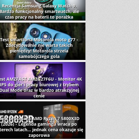
Recenzja Samsung Galaxy Watch 9.
Bardzo funkcjonalny smartwatch, ale
czas pracy na baterii to porażka
Test smartfona Motorola moto g77 -
Zdecydowanie nie warta takich
pieniędzy! Motorola strzela
samobójczego gola
est AMZFAST AMZG27F6U - Monitor 4K
IPS do gier i pracy biurowej z trybem
Dual Mode oraz w bardzo atrakcyjnej
cenie
Test procesora AMD Ryzen 7 5800X3D
(2026) - Legenda gamingu wraca po
terech latach... jednak cena okazuje się
zaporowa