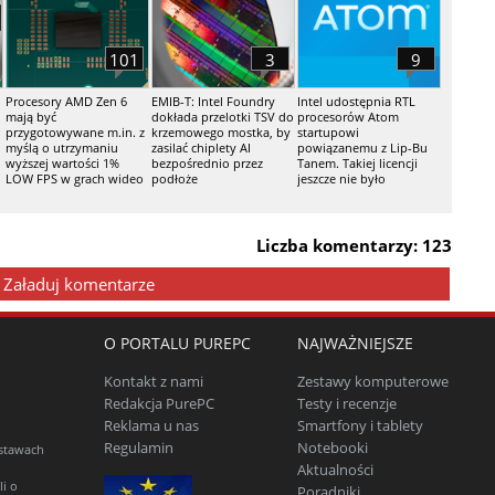
101
3
9
Procesory AMD Zen 6
EMIB-T: Intel Foundry
Intel udostępnia RTL
mają być
dokłada przelotki TSV do
procesorów Atom
przygotowywane m.in. z
krzemowego mostka, by
startupowi
myślą o utrzymaniu
zasilać chiplety AI
powiązanemu z Lip-Bu
wyższej wartości 1%
bezpośrednio przez
Tanem. Takiej licencji
LOW FPS w grach wideo
podłoże
jeszcze nie było
Liczba komentarzy: 123
Załaduj komentarze
O PORTALU PUREPC
NAJWAŻNIEJSZE
Kontakt z nami
Zestawy komputerowe
Redakcja PurePC
Testy i recenzje
Reklama u nas
Smartfony i tablety
Regulamin
Notebooki
estawach
Aktualności
li o
Poradniki