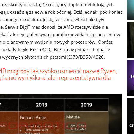
co zaskoczyło nas to, że następcy dopiero debiutujących
gą ukazać się zaledwie rok później. Dziś jednak, pod koniec
 samego roku okazuje się, że tamte wieści nie były
. Serwis DigiTimes donosi, że AMD rzeczywiście nie
ekać z kolejną ofensywą i poinformowała już producentów
ch o planowanym wydaniu nowych procesorów. Oprócz
układy logiki (seria 400). Bez obaw jednak - Pinnacle
as wydanych płytach z chipsetami X370/B350/A320.
 AMD mogłoby tak szybko uśmiercić nazwę Ryzen,
ę fajnie wymyślona, ale i reprezentatywna dla
T
cz