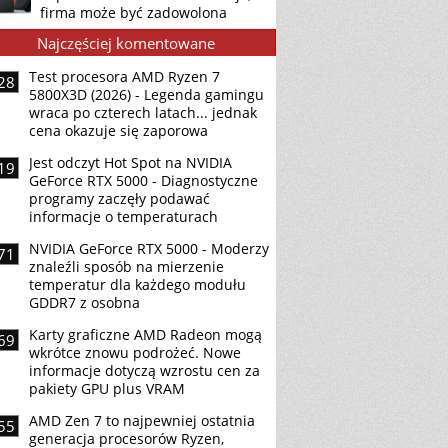
firma może być zadowolona
Najczęściej komentowane
Test procesora AMD Ryzen 7
28
5800X3D (2026) - Legenda gamingu
wraca po czterech latach... jednak
cena okazuje się zaporowa
Jest odczyt Hot Spot na NVIDIA
19
GeForce RTX 5000 - Diagnostyczne
programy zaczęły podawać
informacje o temperaturach
NVIDIA GeForce RTX 5000 - Moderzy
71
znaleźli sposób na mierzenie
temperatur dla każdego modułu
GDDR7 z osobna
Karty graficzne AMD Radeon mogą
69
wkrótce znowu podrożeć. Nowe
informacje dotyczą wzrostu cen za
pakiety GPU plus VRAM
AMD Zen 7 to najpewniej ostatnia
55
generacja procesorów Ryzen,