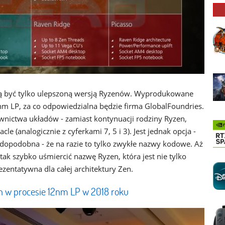
ją być tylko ulepszoną wersją Ryzenów. Wyprodukowane
 nm LP, za co odpowiedzialna będzie firma GlobalFoundries.
wnictwa układów - zamiast kontynuacji rodziny Ryzen,
le (analogicznie z cyferkami 7, 5 i 3). Jest jednak opcja -
opodobna - że na razie to tylko zwykłe nazwy kodowe. Aż
ak szybko uśmiercić nazwę Ryzen, która jest nie tylko
zentatywna dla całej architektury Zen.
 w procesie 12nm LP w 2018 roku