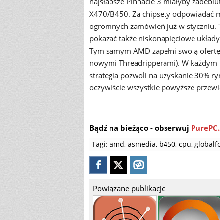
najsłabsze Pinnacle 3 miałyby zadebi
X470/B450. Za chipsety odpowiadać m
ogromnych zamówień już w styczniu. T
pokazać także niskonapięciowe układy 
Tym samym AMD zapełni swoją ofertę w
nowymi Threadripperami). W każdym ra
strategia pozwoli na uzyskanie 30% ry
oczywiście wszystkie powyższe przewid
Bądź na bieżąco - obserwuj
PurePC.
Tagi:
amd
,
asmedia
,
b450
,
cpu
,
globalf
Powiązane publikacje