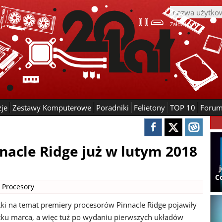
Załóż konto
zje
Zestawy Komputerowe
Poradniki
Felietony
TOP 10
Foru
acle Ridge już w lutym 2018
C
|
Procesory
tki na temat premiery procesorów Pinnacle Ridge pojawiły
ątku marca, a więc tuż po wydaniu pierwszych układów