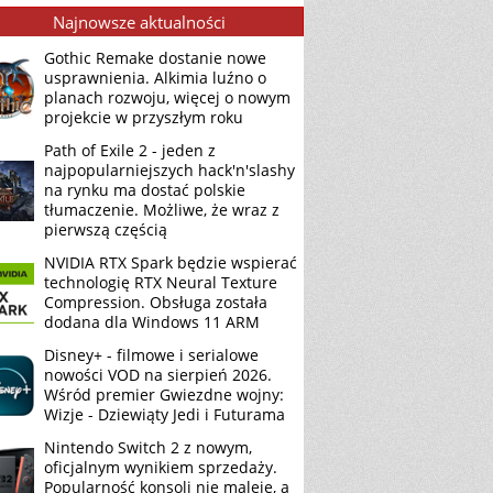
Najnowsze aktualności
Gothic Remake dostanie nowe
usprawnienia. Alkimia luźno o
planach rozwoju, więcej o nowym
projekcie w przyszłym roku
Path of Exile 2 - jeden z
najpopularniejszych hack'n'slashy
na rynku ma dostać polskie
tłumaczenie. Możliwe, że wraz z
pierwszą częścią
NVIDIA RTX Spark będzie wspierać
technologię RTX Neural Texture
Compression. Obsługa została
dodana dla Windows 11 ARM
Disney+ - filmowe i serialowe
nowości VOD na sierpień 2026.
Wśród premier Gwiezdne wojny:
Wizje - Dziewiąty Jedi i Futurama
Nintendo Switch 2 z nowym,
oficjalnym wynikiem sprzedaży.
Popularność konsoli nie maleje, a