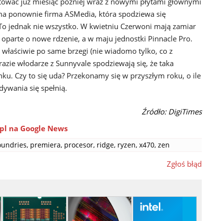
utować już miesiąc później wraz z nowymi płytami głównymi
a ponownie firma ASMedia, która spodziewa się
o jednak nie wszystko. W kwietniu Czerwoni mają zamiar
oparte o nowe rdzenie, a w maju jednostki Pinnacle Pro.
łaściwie po same brzegi (nie wiadomo tylko, co z
zie włodarze z Sunnyvale spodziewają się, że taka
nku. Czy to się uda? Przekonamy się w przyszłym roku, o ile
ywania się spełnią.
Źródło: DigiTimes
pl na Google News
oundries
,
premiera
,
procesor
,
ridge
,
ryzen
,
x470
,
zen
Zgłoś błąd