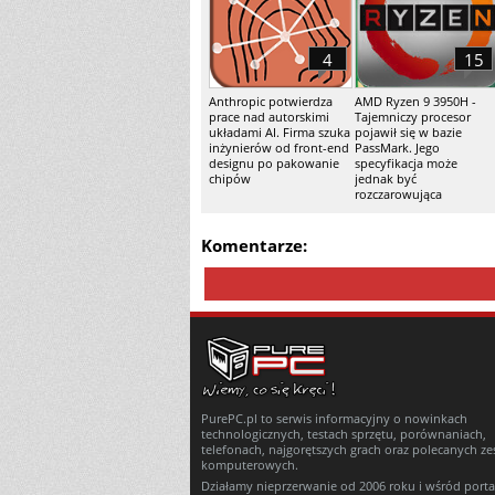
4
15
Anthropic potwierdza
AMD Ryzen 9 3950H -
prace nad autorskimi
Tajemniczy procesor
układami AI. Firma szuka
pojawił się w bazie
inżynierów od front-end
PassMark. Jego
designu po pakowanie
specyfikacja może
chipów
jednak być
rozczarowująca
Komentarze:
PurePC.pl to serwis informacyjny o nowinkach
technologicznych, testach sprzętu, porównaniach,
telefonach, najgorętszych grach oraz polecanych z
komputerowych.
Działamy nieprzerwanie od 2006 roku i wśród porta