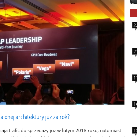
2
2
1
1
onej architektury już za rok?
mają trafić do sprzedaży już w lutym 2018 roku, natomiast
1