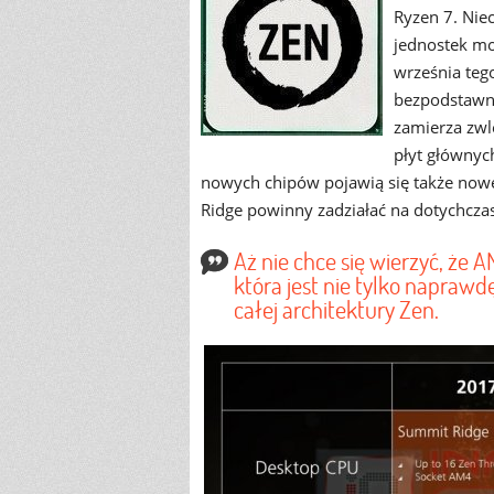
Ryzen 7. Nie
jednostek mo
września tego
bezpodstawne
zamierza zwl
płyt główny
nowych chipów pojawią się także nowe 
Ridge powinny zadziałać na dotychcz
Aż nie chce się wierzyć, że
która jest nie tylko naprawd
całej architektury Zen.