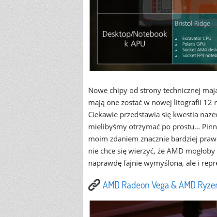
Nowe chipy od strony technicznej ma
mają one zostać w nowej litografii 12
Ciekawie przedstawia się kwestia naze
mielibyśmy otrzymać po prostu... Pinnac
moim zdaniem znacznie bardziej prawd
nie chce się wierzyć, że AMD mogłoby t
naprawdę fajnie wymyślona, ale i repre
AMD Radeon Vega & AMD Ryzen