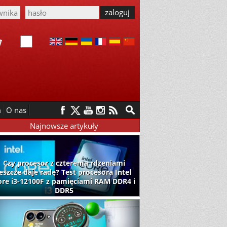
m
O nas
Najnowsze artykuły
Czy procesor z czterema rdzeniami
jeszcze daje radę? Test procesora Intel
ore i3-12100F z pamięciami RAM DDR4 i
DDR5