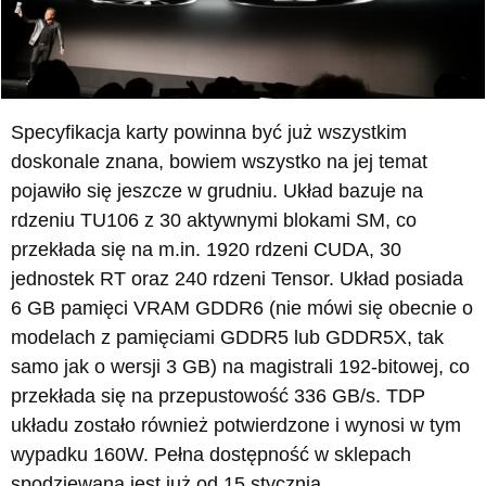
Specyfikacja karty powinna być już wszystkim
doskonale znana, bowiem wszystko na jej temat
pojawiło się jeszcze w grudniu. Układ bazuje na
rdzeniu TU106 z 30 aktywnymi blokami SM, co
przekłada się na m.in. 1920 rdzeni CUDA, 30
jednostek RT oraz 240 rdzeni Tensor. Układ posiada
6 GB pamięci VRAM GDDR6 (nie mówi się obecnie o
modelach z pamięciami GDDR5 lub GDDR5X, tak
samo jak o wersji 3 GB) na magistrali 192-bitowej, co
przekłada się na przepustowość 336 GB/s. TDP
układu zostało również potwierdzone i wynosi w tym
wypadku 160W. Pełna dostępność w sklepach
spodziewana jest już od 15 stycznia.