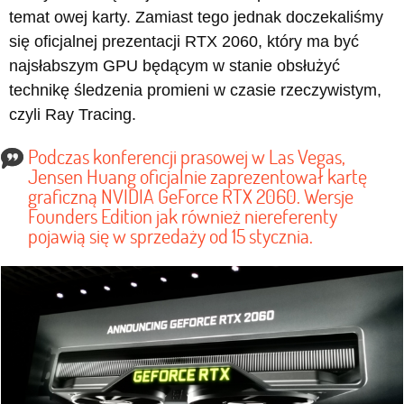
temat owej karty. Zamiast tego jednak doczekaliśmy
się oficjalnej prezentacji RTX 2060, który ma być
najsłabszym GPU będącym w stanie obsłużyć
technikę śledzenia promieni w czasie rzeczywistym,
czyli Ray Tracing.
Podczas konferencji prasowej w Las Vegas,
Jensen Huang oficjalnie zaprezentował kartę
graficzną NVIDIA GeForce RTX 2060. Wersje
Founders Edition jak również niereferenty
pojawią się w sprzedaży od 15 stycznia.