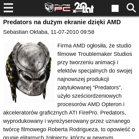
Predators na dużym ekranie dzięki AMD
Sebastian Oktaba
, 11-07-2010 09:58
Firma AMD ogłosiła, że studio
filmowe Troublemaker Studios
przy tworzeniu animacji i
efektów specjalnych do swojej
najnowszej produkcji
zatytułowanej “Predators”,
użyło sześciordzeniowych
procesorów AMD Opteron i
akceleratorów graficznych ATI FirePro. Predators,
wyprodukowany i wyreżyserowany przez uznanego
twórcę filmowego Roberta Rodrigueza, to opowieść o
grupie elitarnych żołnierzy, którzy w pewnym