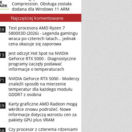
Compression. Obsługa została
dodana dla Windows 11 ARM
Najczęściej komentowane
Test procesora AMD Ryzen 7
28
5800X3D (2026) - Legenda gamingu
wraca po czterech latach... jednak
cena okazuje się zaporowa
Jest odczyt Hot Spot na NVIDIA
19
GeForce RTX 5000 - Diagnostyczne
programy zaczęły podawać
informacje o temperaturach
NVIDIA GeForce RTX 5000 - Moderzy
71
znaleźli sposób na mierzenie
temperatur dla każdego modułu
GDDR7 z osobna
Karty graficzne AMD Radeon mogą
69
wkrótce znowu podrożeć. Nowe
informacje dotyczą wzrostu cen za
pakiety GPU plus VRAM
Czy procesor z czterema rdzeniami
58