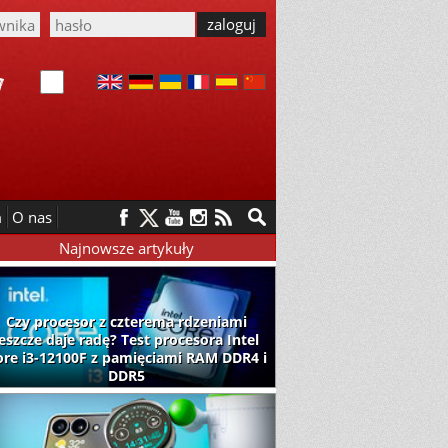
m
O nas
Najnowsze artykuły
Czy procesor z czterema rdzeniami
jeszcze daje radę? Test procesora Intel
ore i3-12100F z pamięciami RAM DDR4 i
DDR5