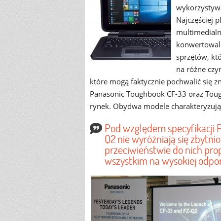
wykorzystywan
Najczęściej 
multimedialn
konwertowaln
sprzętów, kt
na różne czyn
które mogą faktycznie pochwalić się z
Panasonic Toughbook CF-33 oraz Toughp
rynek. Obydwa modele charakteryzują
Pod względem specyfikacji 
Q2 nie wyróżniają się zbytni
przeciwieństwie do nich pro
wszystkim na wysokiej odpor