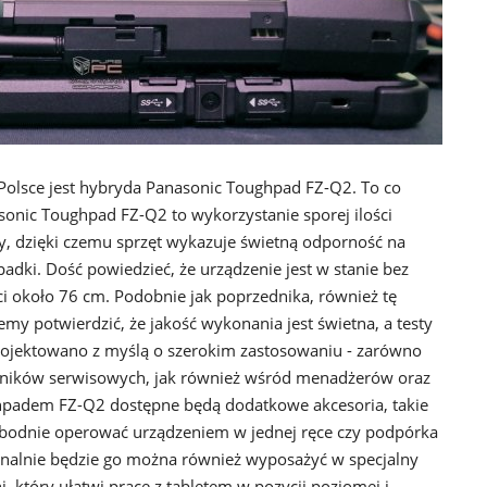
olsce jest hybryda Panasonic Toughpad FZ-Q2. To co
nic Toughpad FZ-Q2 to wykorzystanie sporej ilości
 dzięki czemu sprzęt wykazuje świetną odporność na
adki. Dość powiedzieć, że urządzenie jest w stanie bez
 około 76 cm. Podobnie jak poprzednika, również tę
y potwierdzić, że jakość wykonania jest świetna, a testy
projektowano z myślą o szerokim zastosowaniu - zarówno
wników serwisowych, jak również wśród menadżerów oraz
hpadem FZ-Q2 dostępne będą dodatkowe akcesoria, takie
obodnie operować urządzeniem w jednej ręce czy podpórka
onalnie będzie go można również wyposażyć w specjalny
, który ułatwi pracę z tabletem w pozycji poziomej i