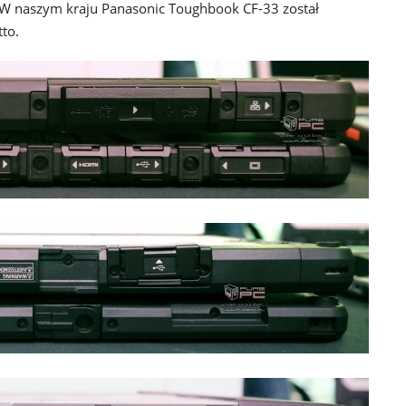
. W naszym kraju Panasonic Toughbook CF-33 został
to.