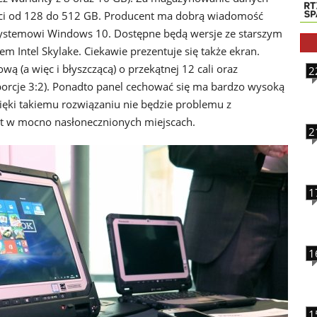
i od 128 do 512 GB. Producent ma dobrą wiadomość
ystemowi Windows 10. Dostępne będą wersje ze starszym
m Intel Skylake. Ciekawie prezentuje się także ekran.
 (a więc i błyszczącą) o przekątnej 12 cali oraz
2
porcje 3:2). Ponadto panel cechować się ma bardzo wysoką
zięki takiemu rozwiązaniu nie będzie problemu z
et w mocno nasłonecznionych miejscach.
2
1
1
1