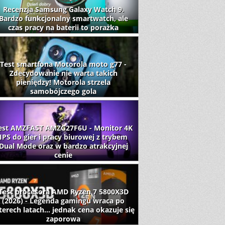
Recenzja Samsung Galaxy Watch 9.
Bardzo funkcjonalny smartwatch, ale
czas pracy na baterii to porażka
Test smartfona Motorola moto g77 -
Zdecydowanie nie warta takich
pieniędzy! Motorola strzela
samobójczego gola
est AMZFAST AMZG27F6U - Monitor 4K
IPS do gier i pracy biurowej z trybem
Dual Mode oraz w bardzo atrakcyjnej
cenie
Test procesora AMD Ryzen 7 5800X3D
(2026) - Legenda gamingu wraca po
terech latach... jednak cena okazuje się
zaporowa