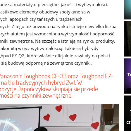
e są materiały o przeciętnej jakości i wytrzymałości.
plastikowe elementy obudowy spotykane są w
ych laptopach czy tańszych urządzeniach
ych. Z tego też powodu na rynku istnieje niewielka liczba
órych atutem jest wzmocniona wytrzymałość i odporność
niki zewnętrzne. Na szczęście istnieją na rynku produkty,
nakomitą wręcz wytrzymałością. Takie są hybrydy
ad FZ-Q2, które właśnie oficjalnie zawitały na polski
 się budową odporną na zewnętrzne czynniki.
Panasonic Toughbook CF-33 oraz Toughpad FZ-
T
o na tle tradycyjnych hybryd 2w1. W
pozycje Japończyków skupiają się przede
ności na czynniki zewnętrzne.
cz