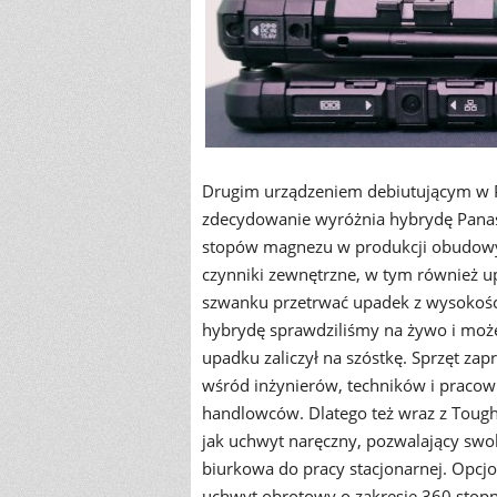
Drugim urządzeniem debiutującym w P
zdecydowanie wyróżnia hybrydę Panaso
stopów magnezu w produkcji obudowy,
czynniki zewnętrzne, w tym również up
szwanku przetrwać upadek z wysokości
hybrydę sprawdziliśmy na żywo i możem
upadku zaliczył na szóstkę. Sprzęt za
wśród inżynierów, techników i praco
handlowców. Dlatego też wraz z Toug
jak uchwyt naręczny, pozwalający sw
biurkowa do pracy stacjonarnej. Opcj
uchwyt obrotowy o zakresie 360 stopni