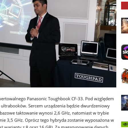
nwertowalnego Panasonic Toughbook CF-33. Pod względem
 od ultrabooków. Sercem urządzenia będzie dwurdzeniowy
 bazowe taktowanie wynosi 2,6 GHz, natomiast w trybie
nie 3,5 GHz. Oprócz tego hybryda zostanie wyposażona w
 warianty z 8 oraz 16 GB). Za magazynowanie danych