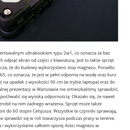
ertowalnym ultrabookiem typu 2w1, co oznacza że bez
odpiąć ekran od części z klawiaturą. Jest to także sprzęt
znacza, że do budowy wykorzystano stop magnezu. Ponadto
P65, co oznacza, że jest w pełni odporna na wodę oraz kurz.
na upadek z wysokości 90 cm (w trybie laptopa) oraz do
jalnej prezentacji w Warszawie nie omieszkaliśmy sprawdzić,
pochwalić się wysoką odpornością. Okazało się, że nawet
zrobił na nim żadnego wrażenia. Sprzęt może także
i do 60 stopni Celsjusza. Wszystkie te czynniki sprawiają,
 sprawdzi się w roli towarzysza podczas pracy w terenie.
a i wykorzystanie całkiem sporej ilości magnezu w