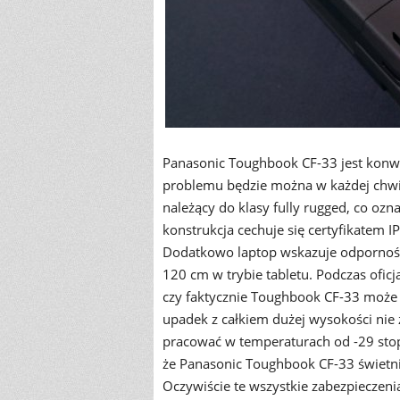
Panasonic Toughbook CF-33 jest konw
problemu będzie można w każdej chwili 
należący do klasy fully rugged, co o
konstrukcja cechuje się certyfikatem I
Dodatkowo laptop wskazuje odporność 
120 cm w trybie tabletu. Podczas ofic
czy faktycznie Toughbook CF-33 może 
upadek z całkiem dużej wysokości nie 
pracować w temperaturach od -29 stopn
że Panasonic Toughbook CF-33 świetnie
Oczywiście te wszystkie zabezpieczeni