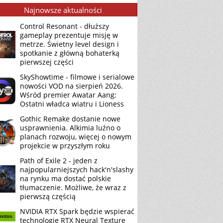
Najnowsze aktualności
Control Resonant - dłuższy
gameplay prezentuje misję w
metrze. Świetny level design i
spotkanie z główną bohaterką
pierwszej części
SkyShowtime - filmowe i serialowe
nowości VOD na sierpień 2026.
Wśród premier Awatar Aang:
Ostatni władca wiatru i Lioness
Gothic Remake dostanie nowe
usprawnienia. Alkimia luźno o
planach rozwoju, więcej o nowym
projekcie w przyszłym roku
Path of Exile 2 - jeden z
najpopularniejszych hack'n'slashy
na rynku ma dostać polskie
tłumaczenie. Możliwe, że wraz z
pierwszą częścią
NVIDIA RTX Spark będzie wspierać
technologię RTX Neural Texture