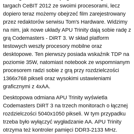
targach CeBIT 2012 ze swoimi procesorami, lecz
dopiero teraz możemy obejrzeć film zarejestrowany
przez redaktorów serwisu Tom's Hardware. Widzimy
na nim, jak nowe układy APU Trinity dają sobie radę z
grą Codemasters - DiRT 3. W skład platform
testowych weszły procesory mobilne oraz
desktopowe. Ten pierwszy posiada wskaźnik TDP na
poziomie 35W, natomiast notebook ze wspomnianym
procesorem radzi sobie z grą przy rozdzielczości
1366x768 pikseli oraz wysokimi ustawieniami
graficznymi z 4xAA.
Desktopowa odmiana APU Trinity wyświetla
Codemasters DiRT 3 na trzech monitorach o łącznej
rozdzielczości 5040x1050 pikseli. W tym przypadku
trzeba było wyłączyć wygładzanie AA. APU Trinity
otrzyma też kontroler pamięci DDR3-2133 MHz.