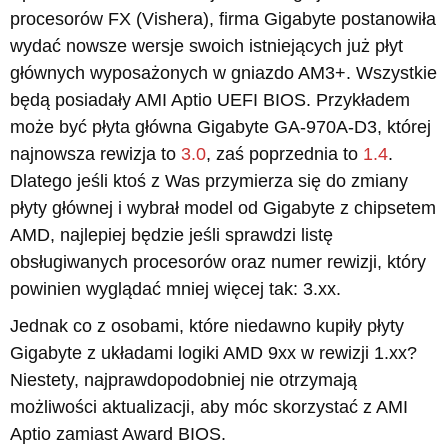
procesorów FX (Vishera), firma Gigabyte postanowiła
wydać nowsze wersje swoich istniejących już płyt
głównych wyposażonych w gniazdo AM3+. Wszystkie
będą posiadały AMI Aptio UEFI BIOS. Przykładem
może być płyta główna Gigabyte GA-970A-D3, której
najnowsza rewizja to
3.0
, zaś poprzednia to
1.4
.
Dlatego jeśli ktoś z Was przymierza się do zmiany
płyty głównej i wybrał model od Gigabyte z chipsetem
AMD, najlepiej będzie jeśli sprawdzi listę
obsługiwanych procesorów oraz numer rewizji, który
powinien wyglądać mniej więcej tak: 3.xx.
Jednak co z osobami, które niedawno kupiły płyty
Gigabyte z układami logiki AMD 9xx w rewizji 1.xx?
Niestety, najprawdopodobniej nie otrzymają
możliwości aktualizacji, aby móc skorzystać z AMI
Aptio zamiast Award BIOS.