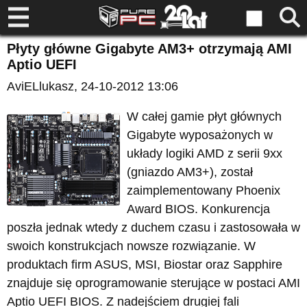
Płyty główne Gigabyte AM3+ otrzymają AMI
Aptio UEFI
AviELlukasz
, 24-10-2012 13:06
W całej gamie płyt głównych
Gigabyte wyposażonych w
układy logiki AMD z serii 9xx
(gniazdo AM3+), został
zaimplementowany Phoenix
Award BIOS. Konkurencja
poszła jednak wtedy z duchem czasu i zastosowała w
swoich konstrukcjach nowsze rozwiązanie. W
produktach firm ASUS, MSI, Biostar oraz Sapphire
znajduje się oprogramowanie sterujące w postaci AMI
Aptio UEFI BIOS. Z nadejściem drugiej fali