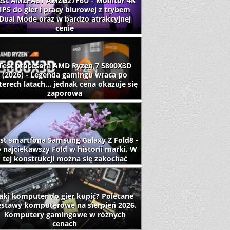
est AMZFAST AMZG27F6U - Monitor 4K
IPS do gier i pracy biurowej z trybem
Dual Mode oraz w bardzo atrakcyjnej
cenie
Test procesora AMD Ryzen 7 5800X3D
(2026) - Legenda gamingu wraca po
terech latach... jednak cena okazuje się
zaporowa
st smartfona Samsung Galaxy Z Fold8 -
 najciekawszy Fold w historii marki. W
tej konstrukcji można się zakochać
aki komputer do gier kupić? Polecane
estawy komputerowe na sierpień 2026.
Komputery gamingowe w różnych
cenach