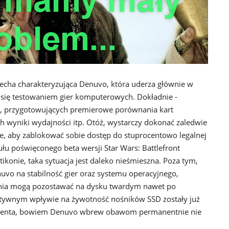
 cecha charakteryzująca Denuvo, która uderza głównie w
się testowaniem gier komputerowych. Dokładnie -
C, przygotowujących premierowe porównania kart
ch wyniki wydajności itp. Otóż, wystarczy dokonać zaledwie
, aby zablokować sobie dostęp do stuprocentowo legalnej
ułu poświęconego beta wersji Star Wars: Battlefront
konie, taka sytuacja jest daleko nieśmieszna. Poza tym,
uvo na stabilność gier oraz systemu operacyjnego,
ania mogą pozostawać na dysku twardym nawet po
atywnym wpływie na żywotność nośników SSD zostały już
ucenta, bowiem Denuvo wbrew obawom permanentnie nie