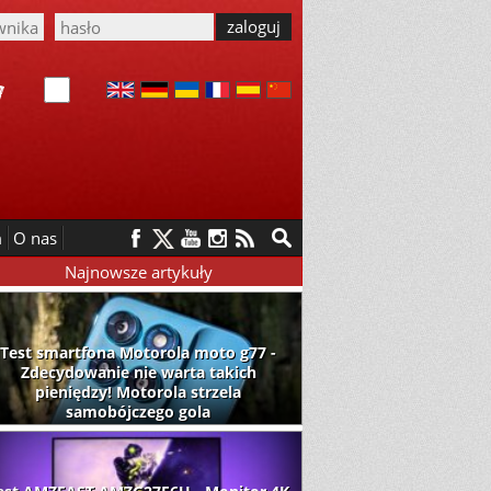
m
O nas
Najnowsze artykuły
Test smartfona Motorola moto g77 -
Zdecydowanie nie warta takich
pieniędzy! Motorola strzela
samobójczego gola