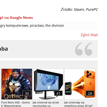
Źródło: Steam, PurePC
pl na Google News
gry komputerowe
,
piractwo
,
the division
Zgłoś błąd
30
41
28
Pure Retro #26 - Gothic
Jak zmieniał się rynek
Jak zmieniały się
II. Wspominamy
monitorów na
smartfony przez 20 lat?