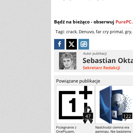
Bądź na bieżąco - obserwuj
PurePC.
Tagi:
crack
,
Denuvo
,
far cry primal
,
gry
,
Powiązane publikacje
47
122
Pożegnanie z
Nadchodzi ciemna era
OnePlusem.
gamingu. Nie będziemy