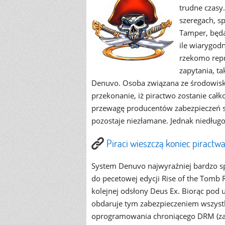
trudne czasy
szeregach, 
Tamper, będą
ile wiarygod
rzekomo rep
zapytania, t
Denuvo. Osoba związana ze środowisk
przekonanie, iż piractwo zostanie ca
przewagę producentów zabezpieczeń s
pozostaje niezłamane. Jednak niedługo
Piraci wieszczą koniec piract
System Denuvo najwyraźniej bardzo s
do pecetowej edycji Rise of the Tomb
kolejnej odsłony Deus Ex. Biorąc po
obdaruje tym zabezpieczeniem wszystk
oprogramowania chroniącego DRM (zar