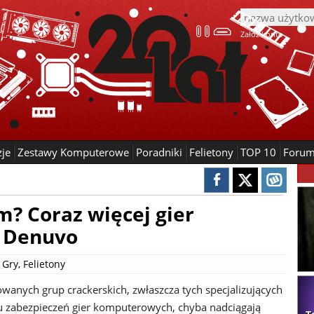
Załóż konto
zje
Zestawy Komputerowe
Poradniki
Felietony
TOP 10
Foru
m? Coraz więcej gier
t Denuvo
|
Gry
,
Felietony
owanych grup crackerskich, zwłaszcza tych specjalizujących
u zabezpieczeń gier komputerowych, chyba nadciągają