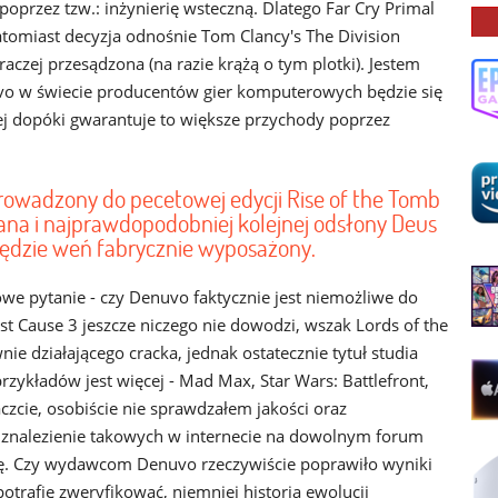
oprzez tzw.: inżynierię wsteczną. Dlatego Far Cry Primal
tomiast decyzja odnośnie Tom Clancy's The Division
raczej przesądzona (na razie krążą o tym plotki). Jestem
vo w świecie producentów gier komputerowych będzie się
j dopóki gwarantuje to większe przychody poprzez
owadzony do pecetowej edycji Rise of the Tomb
na i najprawdopodobniej kolejnej odsłony Deus
będzie weń fabrycznie wyposażony.
owe pytanie - czy Denuvo faktycznie jest niemożliwe do
t Cause 3 jeszcze niczego nie dowodzi, wszak Lords of the
ie działającego cracka, jednak ostatecznie tytuł studia
ykładów jest więcej - Mad Max, Star Wars: Battlefront,
czcie, osobiście nie sprawdzałem jakości oraz
k znalezienie takowych w internecie na dowolnym forum
. Czy wydawcom Denuvo rzeczywiście poprawiło wyniki
otrafię zweryfikować, niemniej historia ewolucji