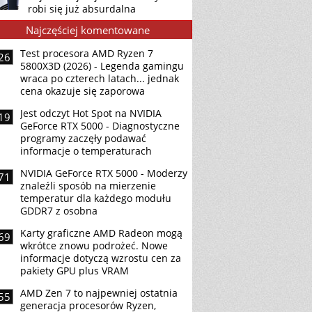
robi się już absurdalna
Najczęściej komentowane
Test procesora AMD Ryzen 7
26
5800X3D (2026) - Legenda gamingu
wraca po czterech latach... jednak
cena okazuje się zaporowa
Jest odczyt Hot Spot na NVIDIA
19
GeForce RTX 5000 - Diagnostyczne
programy zaczęły podawać
informacje o temperaturach
NVIDIA GeForce RTX 5000 - Moderzy
71
znaleźli sposób na mierzenie
temperatur dla każdego modułu
GDDR7 z osobna
Karty graficzne AMD Radeon mogą
69
wkrótce znowu podrożeć. Nowe
informacje dotyczą wzrostu cen za
pakiety GPU plus VRAM
AMD Zen 7 to najpewniej ostatnia
55
generacja procesorów Ryzen,